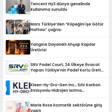
şunları kaydetti:
Tencent Hy3 dünya genelinde
kullanıma sunuldu
Mars Türkiye’den “Köpeğini İşe Götür
Haftası” çağrısı
Yangına Dayanıklı Ahşap Kapılar
Üreticisi
SRV Padel Court, 24 Ülkeye İhracat
Yapan Türkiye’nin Padel Kortu Üretim
Gücü
Kleen-Hy-Dro-Gen Inc., Sıfır Karbon
Emisyonlu Hidrojen Isıtma
Teknolojisinde ISO ve TSSA
Düzenleyici Onaylarını Aldı
Marie Rose kozmetik sektörüne giriş
yaptı