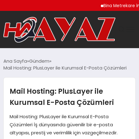
Bina Metrekare İnşaat Ma
GÜNDEM
Ana Sayfa
Gündem
Mail Hosting: PlusLayer ile Kurumsal E-Posta Çözümleri
DÜNYA
EĞITIM
Mail Hosting: PlusLayer ile
Kurumsal E-Posta Çözümleri
EKONOMI
Mail Hosting: PlusLayer ile Kurumsal E-Posta
MAGAZIN
Çözümleri İş dünyasında güvenilir bir e-posta
altyapısı, prestij ve verimlilik için vazgeçilmezdir.
SAĞLIK