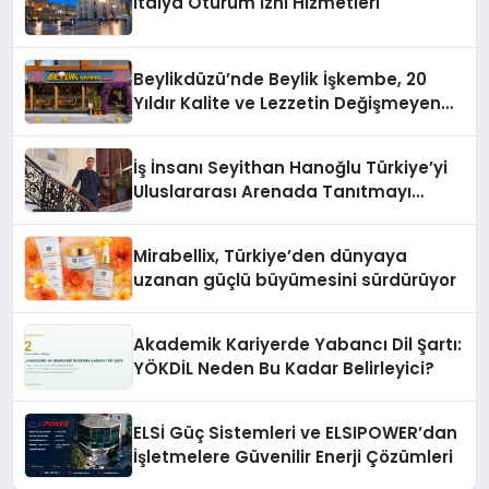
İtalya Oturum İzni Hizmetleri
Beylikdüzü’nde Beylik İşkembe, 20
Yıldır Kalite ve Lezzetin Değişmeyen
Adresi
İş İnsanı Seyithan Hanoğlu Türkiye’yi
Uluslararası Arenada Tanıtmayı
Hedefliyor
Mirabellix, Türkiye’den dünyaya
uzanan güçlü büyümesini sürdürüyor
Akademik Kariyerde Yabancı Dil Şartı:
YÖKDİL Neden Bu Kadar Belirleyici?
ELSİ Güç Sistemleri ve ELSIPOWER’dan
İşletmelere Güvenilir Enerji Çözümleri