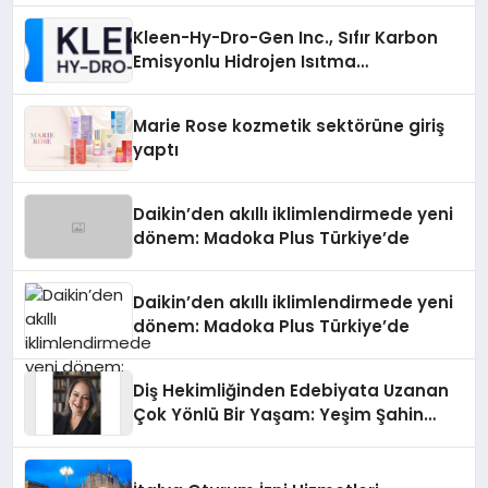
Kleen-Hy-Dro-Gen Inc., Sıfır Karbon
Emisyonlu Hidrojen Isıtma
Teknolojisinde ISO ve TSSA
Düzenleyici Onaylarını Aldı
Marie Rose kozmetik sektörüne giriş
yaptı
Daikin’den akıllı iklimlendirmede yeni
dönem: Madoka Plus Türkiye’de
Daikin’den akıllı iklimlendirmede yeni
dönem: Madoka Plus Türkiye’de
Diş Hekimliğinden Edebiyata Uzanan
Çok Yönlü Bir Yaşam: Yeşim Şahin
Yaman