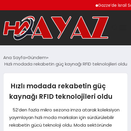
Gazze’de İsrail Saldırılar
GÜNDEM
Ana Sayfa
Gündem
Hızlı modada rekabetin güç kaynağı RFID teknolojileri oldu
DÜNYA
EĞITIM
Hızlı modada rekabetin güç
kaynağı RFID teknolojileri oldu
EKONOMI
52’den fazla mikro sezona imza atarak koleksiyon
MAGAZIN
yayımlayan hızlı moda markaları için sürdürülebilir
rekabetin gücü teknoloji oldu. Moda sektöründe
SAĞLIK