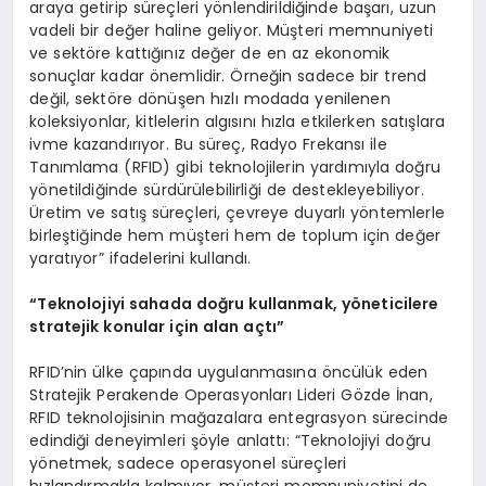
araya getirip süreçleri yönlendirildiğinde başarı, uzun
vadeli bir değer haline geliyor. Müşteri memnuniyeti
ve sektöre kattığınız değer de en az ekonomik
sonuçlar kadar önemlidir. Örneğin sadece bir trend
değil, sektöre dönüşen hızlı modada yenilenen
koleksiyonlar, kitlelerin algısını hızla etkilerken satışlara
ivme kazandırıyor. Bu süreç, Radyo Frekansı ile
Tanımlama (RFID) gibi teknolojilerin yardımıyla doğru
yönetildiğinde sürdürülebilirliği de destekleyebiliyor.
Üretim ve satış süreçleri, çevreye duyarlı yöntemlerle
birleştiğinde hem müşteri hem de toplum için değer
yaratıyor” ifadelerini kullandı.
“Teknolojiyi sahada doğru kullanmak, yöneticilere
stratejik konular için alan açtı”
RFID’nin ülke çapında uygulanmasına öncülük eden
Stratejik Perakende Operasyonları Lideri Gözde İnan,
RFID teknolojisinin mağazalara entegrasyon sürecinde
edindiği deneyimleri şöyle anlattı: “Teknolojiyi doğru
yönetmek, sadece operasyonel süreçleri
hızlandırmakla kalmıyor, müşteri memnuniyetini de