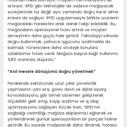
artırıyor. RFID gibi teknolojiler de sadece mağazacılık
süreçlerinde hız değil; aynı zamanda doğru karar alma
imkanı da sağlıyor. RFID uygulamasıyla birlikte ürünlerin
mağazadaki hareketini anlık olarak takip edebildik. Bu,
mağazaların operasyonel hızını artırdı ve müşteri
deneyimini daha güçlü hale getirdi. Teknolojiyi sahada
doğru kullanmak, yalnızca işgücünü azaltmakla da
kalmadı. Yöneticilere daha stratejik konulara
odaklanma fırsatı verdi. Mağaza başına kağıt kullanımı
%80 oranında düşürdü.”
“
Asıl mesele d
ö
nüşümü doğru y
ö
netmek”
Perakende sektöründe uzun yıllar yöneticilik
yapmasının yanı sıra, görev devri ve dijital sipariş
konsolidasyonu gibi temel sistemler geliştirerek
ölçülebilir gelir artışı, kayıp azaltma ve iş akışı
optimizasyonu sağlayan Gözde İnan, “RFID’nin
sağladığı verimliliği, mağaza ekiplerimizi eğiterek ve
yönlendirerek günlük operasyonların bir parçası haline
getirdik. Bu sayede mağazacılık daha dinamik, hatasız