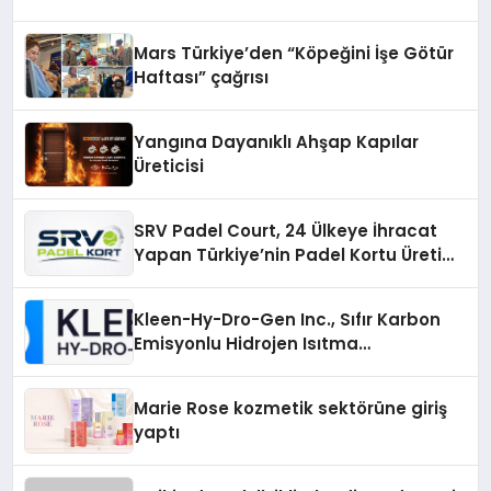
Mars Türkiye’den “Köpeğini İşe Götür
Haftası” çağrısı
Yangına Dayanıklı Ahşap Kapılar
Üreticisi
SRV Padel Court, 24 Ülkeye İhracat
Yapan Türkiye’nin Padel Kortu Üretim
Gücü
Kleen-Hy-Dro-Gen Inc., Sıfır Karbon
Emisyonlu Hidrojen Isıtma
Teknolojisinde ISO ve TSSA
Düzenleyici Onaylarını Aldı
Marie Rose kozmetik sektörüne giriş
yaptı