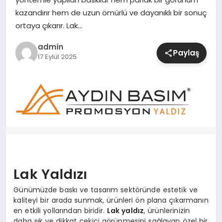
kazandırır hem de uzun ömürlü ve dayanıklı bir sonuç
SIYASET
ortaya çıkarır. Lak…
admin
SPOR
Paylaş
17 Eylül 2025
TEKNOLOJI
YAŞAM
Lak Yaldızı
Günümüzde baskı ve tasarım sektöründe estetik ve
kaliteyi bir arada sunmak, ürünleri ön plana çıkarmanın
en etkili yollarından biridir.
Lak yaldız
, ürünlerinizin
daha şık ve dikkat çekici görünmesini sağlayan özel bir