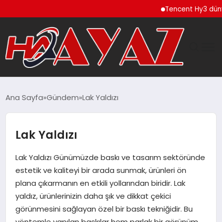
Tencent Hy3 dünya g
GÜNDEM
Ana Sayfa
Gündem
Lak Yaldızı
DÜNYA
Lak Yaldızı
EĞITIM
Lak Yaldızı Günümüzde baskı ve tasarım sektöründe
EKONOMI
estetik ve kaliteyi bir arada sunmak, ürünleri ön
plana çıkarmanın en etkili yollarından biridir. Lak
MAGAZIN
yaldız, ürünlerinizin daha şık ve dikkat çekici
görünmesini sağlayan özel bir baskı tekniğidir. Bu
SAĞLIK
yöntemle yapılan baskılar hem parlak bir görünüm