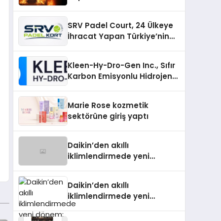
SRV Padel Court, 24 Ülkeye
İhracat Yapan Türkiye’nin
Padel Kortu Üretim Gücü
Kleen-Hy-Dro-Gen Inc., Sıfır
Karbon Emisyonlu Hidrojen
Isıtma Teknolojisinde ISO ve
TSSA Düzenleyici Onaylarını
Marie Rose kozmetik
Aldı
sektörüne giriş yaptı
Daikin’den akıllı
iklimlendirmede yeni
dönem: Madoka Plus
Türkiye’de
Daikin’den akıllı
iklimlendirmede yeni
dönem: Madoka Plus
Türkiye’de