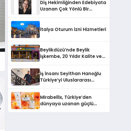
Diş Hekimliğinden Edebiyata
Uzanan Çok Yönlü Bir
Yaşam: Yeşim Şahin Yaman
İtalya Oturum İzni Hizmetleri
Beylikdüzü’nde Beylik
İşkembe, 20 Yıldır Kalite ve
e
Lezzetin Değişmeyen Adresi
İş İnsanı Seyithan Hanoğlu
Türkiye’yi Uluslararası
Arenada Tanıtmayı
Hedefliyor
Mirabellix, Türkiye’den
dünyaya uzanan güçlü
büyümesini sürdürüyor