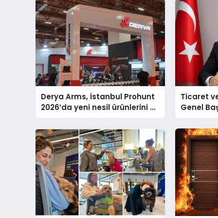
Derya Arms, İstanbul Prohunt
Ticaret v
2026’da yeni nesil ürünlerini ve
Genel Ba
global marka vizyonunu
Ulutaş, e
sergiledi
açıklamad