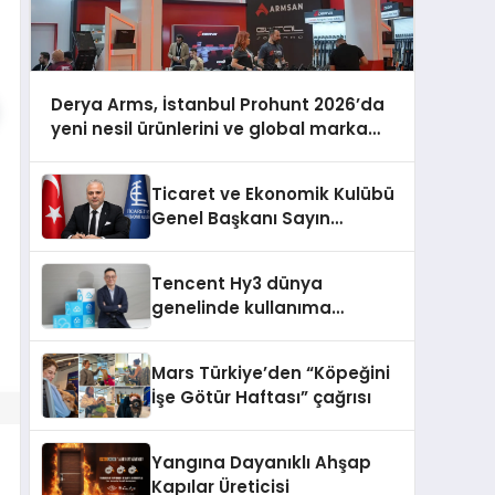
Derya Arms, İstanbul Prohunt 2026’da
yeni nesil ürünlerini ve global marka
vizyonunu sergiledi
Ticaret ve Ekonomik Kulübü
Genel Başkanı Sayın
Mehmet Ulutaş, ekonomiye
dair yaptığı açıklamada
Tencent Hy3 dünya
şunları kaydetti:
genelinde kullanıma
sunuldu
Mars Türkiye’den “Köpeğini
İşe Götür Haftası” çağrısı
Yangına Dayanıklı Ahşap
Kapılar Üreticisi