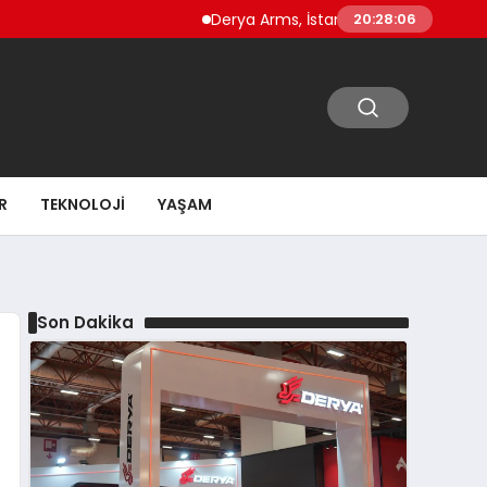
Derya Arms, İstanbul Prohunt 2026’da yeni
20:28:07
R
TEKNOLOJI
YAŞAM
Son Dakika