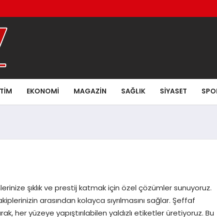
ITIM
EKONOMI
MAGAZIN
SAĞLIK
SIYASET
SPO
erinize şıklık ve prestij katmak için özel çözümler sunuyoruz.
rakiplerinizin arasından kolayca sıyrılmasını sağlar. Şeffaf
ak, her yüzeye yapıştırılabilen yaldızlı etiketler üretiyoruz. Bu