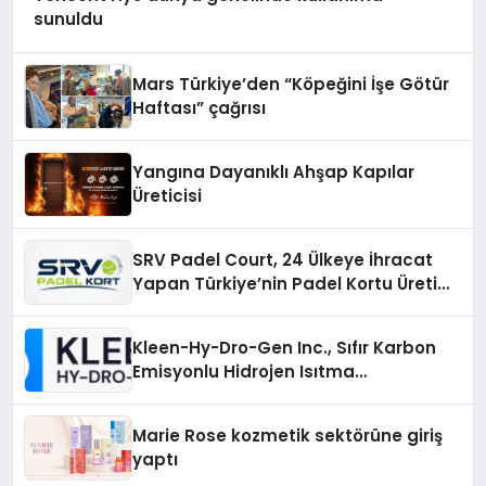
sunuldu
Mars Türkiye’den “Köpeğini İşe Götür
Haftası” çağrısı
Yangına Dayanıklı Ahşap Kapılar
Üreticisi
SRV Padel Court, 24 Ülkeye İhracat
Yapan Türkiye’nin Padel Kortu Üretim
Gücü
Kleen-Hy-Dro-Gen Inc., Sıfır Karbon
Emisyonlu Hidrojen Isıtma
Teknolojisinde ISO ve TSSA
Düzenleyici Onaylarını Aldı
Marie Rose kozmetik sektörüne giriş
yaptı