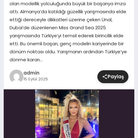
olan modellik yolculuğunda büyük bir başarıya imza
attı. Almanya’da katıldığı güzellik yarışmasında elde
SIYASET
ettiği dereceyle dikkatleri üzerine çeken Ünal,
Dubai’de düzenlenen Miss Grand Sea 2025
SPOR
yarışmasında Türkiye’yi temsil ederek birincilik elde
etti. Bu önemli başarı, genç modelin kariyerinde bir
TEKNOLOJI
dönüm noktası oldu. Yarışmanın ardından Türkiye’ye
dönme kararı…
YAŞAM
admin
Paylaş
15 Eylül 2025