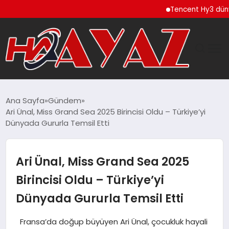
Tencent Hy3 dünya gen
GÜNDEM
Ana Sayfa
Gündem
Ari Ünal, Miss Grand Sea 2025 Birincisi Oldu – Türkiye’yi
DÜNYA
Dünyada Gururla Temsil Etti
EĞITIM
Ari Ünal, Miss Grand Sea 2025
EKONOMI
Birincisi Oldu – Türkiye’yi
Dünyada Gururla Temsil Etti
MAGAZIN
Fransa’da doğup büyüyen Ari Ünal, çocukluk hayali
SAĞLIK