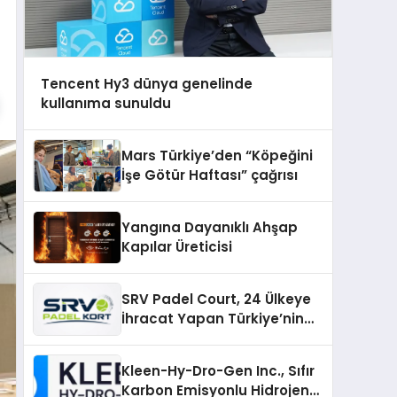
Tencent Hy3 dünya genelinde
kullanıma sunuldu
Mars Türkiye’den “Köpeğini
İşe Götür Haftası” çağrısı
Yangına Dayanıklı Ahşap
Kapılar Üreticisi
SRV Padel Court, 24 Ülkeye
İhracat Yapan Türkiye’nin
Padel Kortu Üretim Gücü
Kleen-Hy-Dro-Gen Inc., Sıfır
Karbon Emisyonlu Hidrojen