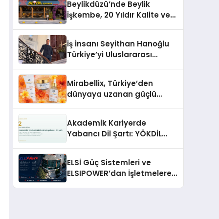
Beylikdüzü’nde Beylik
İşkembe, 20 Yıldır Kalite ve
Lezzetin Değişmeyen Adresi
İş İnsanı Seyithan Hanoğlu
Türkiye’yi Uluslararası
Arenada Tanıtmayı
Hedefliyor
Mirabellix, Türkiye’den
dünyaya uzanan güçlü
büyümesini sürdürüyor
Akademik Kariyerde
Yabancı Dil Şartı: YÖKDİL
Neden Bu Kadar Belirleyici?
ELSİ Güç Sistemleri ve
ELSIPOWER’dan İşletmelere
Güvenilir Enerji Çözümleri