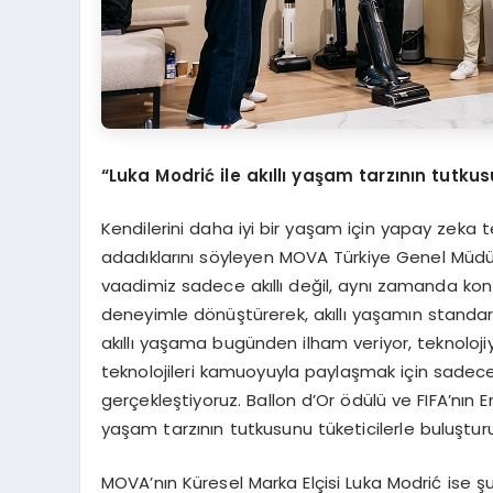
“
Luka Modri
ć
ile ak
ı
ll
ı
ya
ş
am tarz
ı
n
ı
n tutkus
Kendilerini daha iyi bir yaşam için yapay zeka 
adadıklarını söyleyen MOVA Türkiye Genel Müdür
vaadimiz sadece akıllı değil, aynı zamanda kon
deneyimle dönüştürerek, akıllı yaşamın standar
akıllı yaşama bugünden ilham veriyor, teknoloji
teknolojileri kamuoyuyla paylaşmak için sadece fu
gerçekleştiyoruz. Ballon d’Or ödülü ve FIFA’nın En
yaşam tarzının tutkusunu tüketicilerle buluştu
MOVA’nın Küresel Marka Elçisi Luka Modrić ise şu 