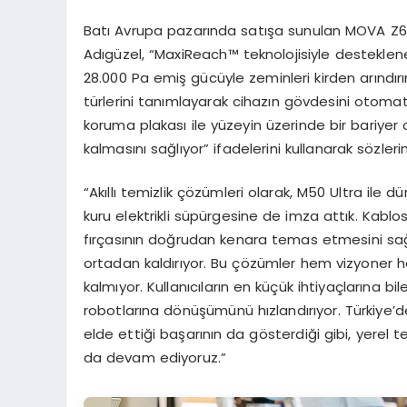
Batı Avrupa pazarında satışa sunulan MOVA Z60
Adıgüzel, “MaxiReach™ teknolojisiyle destekle
28.000 Pa emiş gücüyle zeminleri kirden arındırı
türlerini tanımlayarak cihazın gövdesini otomat
koruma plakası ile yüzeyin üzerinde bir bariyer o
kalmasını sağlıyor” ifadelerini kullanarak sözlerin
“Akıllı temizlik çözümleri olarak, M50 Ultra ile dün
kuru elektrikli süpürgesine de imza attık. Kabl
fırçasının doğrudan kenara temas etmesini sağ
ortadan kaldırıyor. Bu çözümler hem vizyoner he
kalmıyor. Kullanıcıların en küçük ihtiyaçlarına bi
robotlarına dönüşümünü hızlandırıyor. Türkiye’
elde ettiği başarının da gösterdiği gibi, yerel 
da devam ediyoruz.”