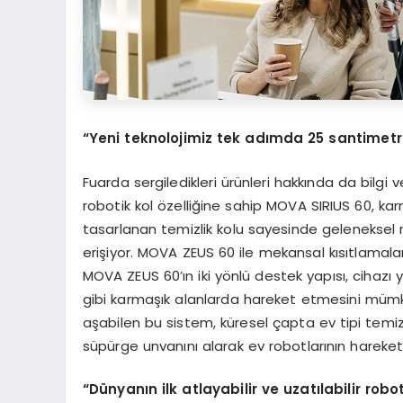
“
Yeni teknolojimiz tek ad
ı
mda 25 santimetr
Fuarda sergiledikleri ürünleri hakkında da bil
robotik kol özelliğine sahip MOVA SIRIUS 60, karma
tasarlanan temizlik kolu sayesinde geleneksel r
erişiyor. MOVA ZEUS 60 ile mekansal kısıtlamal
MOVA ZEUS 60’ın iki yönlü destek yapısı, cihazı 
gibi karmaşık alanlarda hareket etmesini mümk
aşabilen bu sistem, küresel çapta ev tipi temiz
süpürge unvanını alarak ev robotlarının hareket 
“
D
ü
nyan
ı
n ilk atlayabilir ve uzat
ı
labilir robo