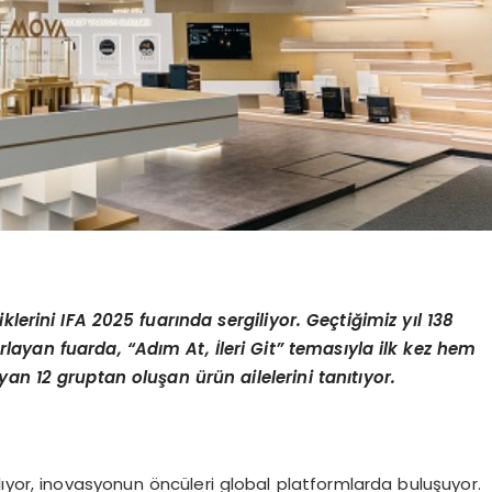
iklerini IFA 2025 fuar
ı
nda sergiliyor. Ge
ç
ti
ğ
imiz y
ı
l 138
rlayan fuarda,
“
Ad
ı
m At,
İ
leri Git
”
temas
ı
yla ilk kez hem
yan 12 gruptan olu
ş
an
ü
r
ü
n ailelerini tan
ı
t
ı
yor.
lıyor, inovasyonun öncüleri global platformlarda buluşuyor.