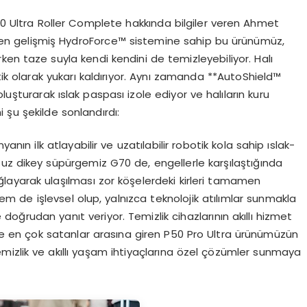
 Ultra Roller Complete hakkında bilgiler veren Ahmet
nen gelişmiş HydroForce™ sistemine sahip bu ürünümüz,
rken taze suyla kendi kendini de temizleyebiliyor. Halı
ik olarak yukarı kaldırıyor. Aynı zamanda **AutoShield™
luşturarak ıslak paspası izole ediyor ve halıların kuru
i şu şekilde sonlandırdı:
yanın ilk atlayabilir ve uzatılabilir robotik kola sahip ıslak-
osuz dikey süpürgemiz G70 de, engellerle karşılaştığında
layarak ulaşılması zor köşelerdeki kirleri tamamen
m de işlevsel olup, yalnızca teknolojik atılımlar sunmakla
le doğrudan yanıt veriyor. Temizlik cihazlarının akıllı hizmet
de en çok satanlar arasına giren P50 Pro Ultra ürünümüzün
temizlik ve akıllı yaşam ihtiyaçlarına özel çözümler sunmaya