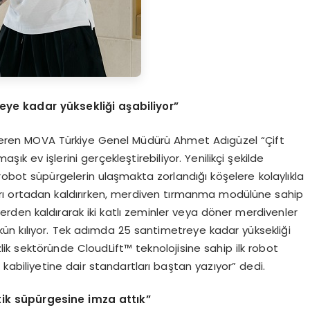
eye kadar y
ü
ksekli
ğ
i a
ş
abiliyor
”
gi veren MOVA Türkiye Genel Müdürü Ahmet Adıgüzel “Çift
şık ev işlerini gerçekleştirebiliyor. Yenilikçi şekilde
obot süpürgelerin ulaşmakta zorlandığı köşelere kolaylıkla
arı ortadan kaldırırken, merdiven tırmanma modülüne sahip
yerden kaldırarak iki katlı zeminler veya döner merdivenler
ün kılıyor. Tek adımda 25 santimetreye kadar yüksekliği
lik sektöründe CloudLift™ teknolojisine sahip ilk robot
kabiliyetine dair standartları baştan yazıyor” dedi.
tik s
ü
p
ü
rgesine imza att
ı
k
”