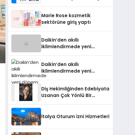
Isıtma Teknolojisinde ISO ve
TSSA Düzenleyici Onaylarını
Marie Rose kozmetik
Aldı
sektörüne giriş yaptı
Daikin’den akıllı
iklimlendirmede yeni
dönem: Madoka Plus
Türkiye’de
Daikin’den akıllı
iklimlendirmede yeni
dönem: Madoka Plus
Türkiye’de
Diş Hekimliğinden Edebiyata
Uzanan Çok Yönlü Bir
Yaşam: Yeşim Şahin Yaman
İtalya Oturum İzni Hizmetleri