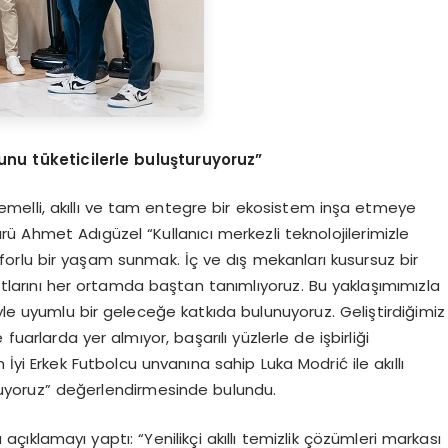
unu t
ü
keticilerle bulu
ş
turuyoruz
”
temelli, akıllı ve tam entegre bir ekosistem inşa etmeye
ü Ahmet Adıgüzel “Kullanıcı merkezli teknolojilerimizle
forlu bir yaşam sunmak. İç ve dış mekanları kusursuz bir
tlarını her ortamda baştan tanımlıyoruz. Bu yaklaşımımızla
yle uyumlu bir geleceğe katkıda bulunuyoruz. Geliştirdiğimiz
arlarda yer almıyor, başarılı yüzlerle de işbirliği
 İyi Erkek Futbolcu unvanına sahip Luka Modrić ile akıllı
ruyoruz” değerlendirmesinde bulundu.
açıklamayı yaptı: “Yenilikçi akıllı temizlik çözümleri markası