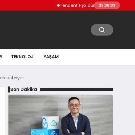
Tencent Hy3 dünya genelinde kullanıma sunu
03:38:35
R
TEKNOLOJI
YAŞAM
rı estiriyor
Son Dakika