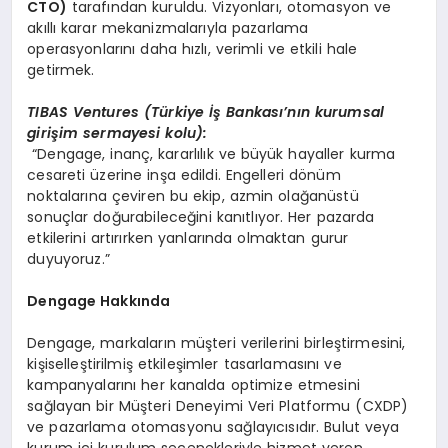
CTO)
tarafından kuruldu. Vizyonları, otomasyon ve
akıllı karar mekanizmalarıyla pazarlama
operasyonlarını daha hızlı, verimli ve etkili hale
getirmek.
TIBAS Ventures (T
ürkiye İş Bankası’nın kurumsal
girişim sermayesi kolu):
“Dengage, inanç, kararlılık ve büyük hayaller kurma
cesareti üzerine inşa edildi. Engelleri dönüm
noktalarına çeviren bu ekip, azmin olağanüstü
sonuçlar doğurabileceğini kanıtlıyor. Her pazarda
etkilerini artırırken yanlarında olmaktan gurur
duyuyoruz.”
D
engage Hakk
ında
Dengage, markaların müşteri verilerini birleştirmesini,
kişiselleştirilmiş etkileşimler tasarlamasını ve
kampanyalarını her kanalda optimize etmesini
sağlayan bir Müşteri Deneyimi Veri Platformu (CXDP)
ve pazarlama otomasyonu sağlayıcısıdır. Bulut veya
kurum içi kurulum seçenekleriyle hizmet veren