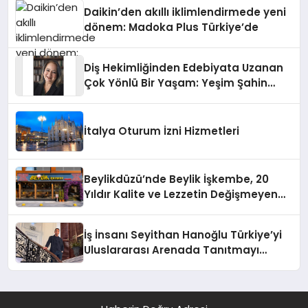
Daikin’den akıllı iklimlendirmede yeni
dönem: Madoka Plus Türkiye’de
Diş Hekimliğinden Edebiyata Uzanan
Çok Yönlü Bir Yaşam: Yeşim Şahin
Yaman
İtalya Oturum İzni Hizmetleri
Beylikdüzü’nde Beylik İşkembe, 20
Yıldır Kalite ve Lezzetin Değişmeyen
Adresi
İş İnsanı Seyithan Hanoğlu Türkiye’yi
Uluslararası Arenada Tanıtmayı
Hedefliyor