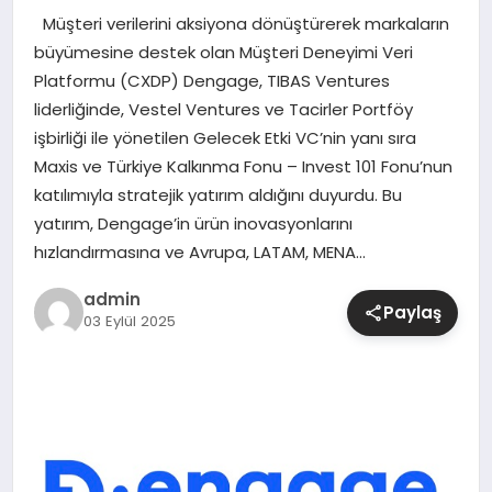
Müşteri verilerini aksiyona dönüştürerek markaların
SIYASET
büyümesine destek olan Müşteri Deneyimi Veri
Platformu (CXDP) Dengage, TIBAS Ventures
SPOR
liderliğinde, Vestel Ventures ve Tacirler Portföy
işbirliği ile yönetilen Gelecek Etki VC’nin yanı sıra
TEKNOLOJI
Maxis ve Türkiye Kalkınma Fonu – Invest 101 Fonu’nun
katılımıyla stratejik yatırım aldığını duyurdu. Bu
YAŞAM
yatırım, Dengage’in ürün inovasyonlarını
hızlandırmasına ve Avrupa, LATAM, MENA…
admin
Paylaş
03 Eylül 2025