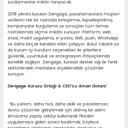
sürdürmesine imkân tanıyacak.
2018 yılında kurulan Dengage, pazarlamacılara müşteri
verilerini tek bir noktada birleştirme, kişiselleştirilmiş
kampanyalar kurgulama ve sonuçları tüm temas
noktalarında ölçme imkânı sunuyor. Platform; web
sitesi, mobil uygulama, e-posta, SMS, push, WhatsApp
ve daha birçok kanalda etkin çalışıyor. Bulut tabanlı ya
da kurum içi kurulum seçenekleri ile şirketlere
güvenlik, uyumluluk ve entegrasyon ihtiyaçlarında
esneklik sağlıyor. Dengage, küresel destek ağı ile farklı
sektörlerdeki markalara ölçeklenebilir çözümler
sunuyor.
Dengage Kurucu Ortağı & CEO
’
su Aman Dotani:
“Bu yatırım, daha hızlı, daha akıllı ve pazarlamacı
dostu çözümler geliştirmek için atılmış bir adım.
Amacımız yapay zekâyı kullanarak fikirden
uygulamaya giden süreci kısaltmak, böylece
pazarlama ekiplerinin yaratıcılığa, stratejiye ve