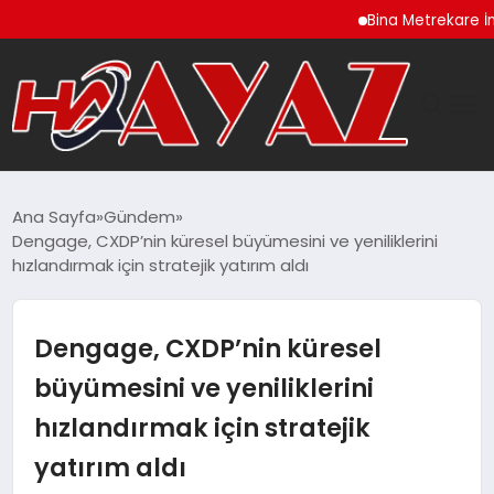
Bina Metrekare İnşaat Ma
GÜNDEM
Ana Sayfa
Gündem
Dengage, CXDP’nin küresel büyümesini ve yeniliklerini
DÜNYA
hızlandırmak için stratejik yatırım aldı
EĞITIM
Dengage, CXDP’nin küresel
EKONOMI
büyümesini ve yeniliklerini
hızlandırmak için stratejik
MAGAZIN
yatırım aldı
SAĞLIK