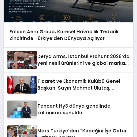
Falcon Aero Group, Küresel Havacılık Tedarik
Zincirinde Türkiye’den Dünyaya Açılıyor
Derya Arms, İstanbul Prohunt 2026’da
yeni nesil ürünlerini ve global marka
vizyonunu sergiledi
Ticaret ve Ekonomik Kulübü Genel
Başkanı Sayın Mehmet Ulutaş,
ekonomiye dair yaptığı açıklamada
şunları kaydetti:
Tencent Hy3 dünya genelinde
kullanıma sunuldu
Mars Türkiye’den “Köpeğini İşe Götür