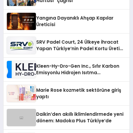
Haftası” çağrısı
Yangına Dayanıklı Ahşap Kapılar
Üreticisi
SRV Padel Court, 24 Ülkeye İhracat
Yapan Türkiye’nin Padel Kortu Üretim
Gücü
Kleen-Hy-Dro-Gen Inc., Sıfır Karbon
Emisyonlu Hidrojen Isıtma
Teknolojisinde ISO ve TSSA
Düzenleyici Onaylarını Aldı
Marie Rose kozmetik sektörüne giriş
yaptı
Daikin’den akıllı iklimlendirmede yeni
dönem: Madoka Plus Türkiye’de