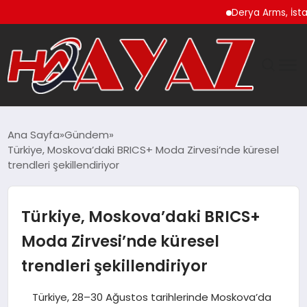
Derya Arms, İstanbul Pr
GÜNDEM
Ana Sayfa
Gündem
Türkiye, Moskova’daki BRICS+ Moda Zirvesi’nde küresel
DÜNYA
trendleri şekillendiriyor
EĞITIM
Türkiye, Moskova’daki BRICS+
EKONOMI
Moda Zirvesi’nde küresel
trendleri şekillendiriyor
MAGAZIN
Türkiye, 28–30 Ağustos tarihlerinde Moskova’da
SAĞLIK