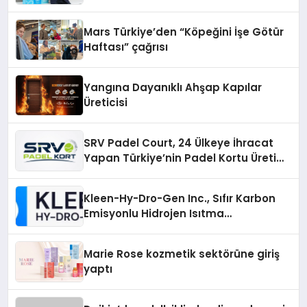
Mars Türkiye’den “Köpeğini İşe Götür
Haftası” çağrısı
Yangına Dayanıklı Ahşap Kapılar
Üreticisi
SRV Padel Court, 24 Ülkeye İhracat
Yapan Türkiye’nin Padel Kortu Üretim
Gücü
Kleen-Hy-Dro-Gen Inc., Sıfır Karbon
Emisyonlu Hidrojen Isıtma
Teknolojisinde ISO ve TSSA
Düzenleyici Onaylarını Aldı
Marie Rose kozmetik sektörüne giriş
yaptı