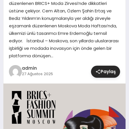
düzenlenen BRICS+ Moda Zirvesi’nde dikkatleri
üstüne çekiyor. Cem Altan, Özlem Şahin Ertaş ve
SIYASET
Bediz Yıldırım’ın konuşmalarıyla yer aldığı zirveyle
eşzamanlı düzenlenen Moskova Moda Haftası’nda,
SPOR
ülkemizi ünlü tasarımcı Emre Erdemoğlu temsil
ediyor. İstanbul – Moskova, son yıllarda uluslararası
TEKNOLOJI
işbirliği ve modada inovasyon için önde gelen bir
platforma dönüşen…
YAŞAM
admin
Paylaş
27 Ağustos 2025