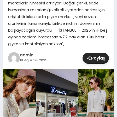
markalarla ivmesini artırıyor. Doğal içerikli, sade
kumaşlarla tasarladığı kaliteli kıyafetleri herkes için
SIYASET
erişilebilir kılan kadın giyim markası, yeni sezon
ürünlerinin lansmanıyla birlikte indirim döneminin
SPOR
başlayacağını duyurdu. İSTANBUL — 2025’in ilk beş
ayında toplam ihracattan %7,2 pay alan Türk hazır
TEKNOLOJI
giyim ve konfeksiyon sektörü,…
YAŞAM
admin
Paylaş
18 Ağustos 2025