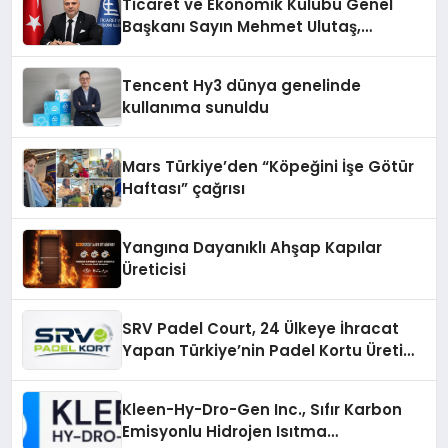
Ticaret ve Ekonomik Kulübü Genel
Başkanı Sayın Mehmet Ulutaş,
ekonomiye dair yaptığı açıklamada
şunları kaydetti:
Tencent Hy3 dünya genelinde
kullanıma sunuldu
Mars Türkiye’den “Köpeğini İşe Götür
Haftası” çağrısı
Yangına Dayanıklı Ahşap Kapılar
Üreticisi
SRV Padel Court, 24 Ülkeye İhracat
Yapan Türkiye’nin Padel Kortu Üretim
Gücü
Kleen-Hy-Dro-Gen Inc., Sıfır Karbon
Emisyonlu Hidrojen Isıtma