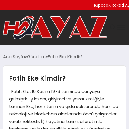
SpaceX Roketi Ay’a Çarp
GÜNDEM
Ana Sayfa
Gündem
Fatih Eke Kimdir?
DÜNYA
Fatih Eke Kimdir?
EĞITIM
Fatih Eke, 10 Kasım 1979 tarihinde dünyaya
EKONOMI
gelmiştir. İş insanı, girişimci ve yazar kimliğiyle
tanınan Eke, hem tarım ve gıda sektöründe hem de
MAGAZIN
teknoloji ve blockchain alanlarında öncü çalışmalar
yürütmektedir. İş hayatına tarımsal üretimle
SAĞLIK
başlayan Fatih Eke, özellikle çörek otu üretimi ve