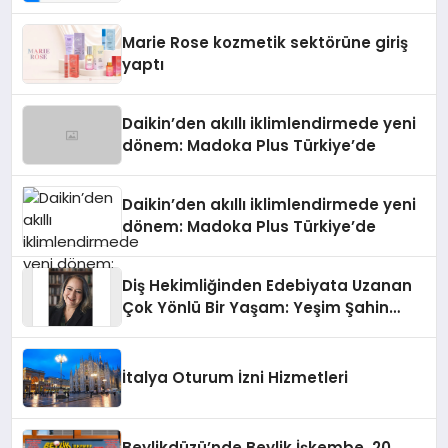
Teknolojisinde ISO ve TSSA
Düzenleyici Onaylarını Aldı
Marie Rose kozmetik sektörüne giriş
yaptı
Daikin’den akıllı iklimlendirmede yeni
dönem: Madoka Plus Türkiye’de
Daikin’den akıllı iklimlendirmede yeni
dönem: Madoka Plus Türkiye’de
Diş Hekimliğinden Edebiyata Uzanan
Çok Yönlü Bir Yaşam: Yeşim Şahin
Yaman
İtalya Oturum İzni Hizmetleri
Beylikdüzü’nde Beylik İşkembe, 20