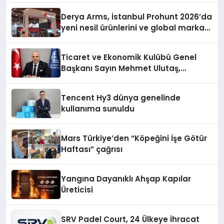
Derya Arms, İstanbul Prohunt 2026’da
yeni nesil ürünlerini ve global marka
vizyonunu sergiledi
Ticaret ve Ekonomik Kulübü Genel
Başkanı Sayın Mehmet Ulutaş,
ekonomiye dair yaptığı açıklamada
şunları kaydetti:
Tencent Hy3 dünya genelinde
kullanıma sunuldu
Mars Türkiye’den “Köpeğini İşe Götür
Haftası” çağrısı
Yangına Dayanıklı Ahşap Kapılar
Üreticisi
SRV Padel Court, 24 Ülkeye İhracat