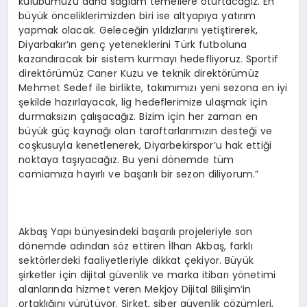
kulübümüzü daha sağlam temellere oturtacağız. En
büyük önceliklerimizden biri ise altyapıya yatırım
yapmak olacak. Geleceğin yıldızlarını yetiştirerek,
Diyarbakır’ın genç yeteneklerini Türk futboluna
kazandıracak bir sistem kurmayı hedefliyoruz. Sportif
direktörümüz Caner Kuzu ve teknik direktörümüz
Mehmet Sedef ile birlikte, takımımızı yeni sezona en iyi
şekilde hazırlayacak, lig hedeflerimize ulaşmak için
durmaksızın çalışacağız. Bizim için her zaman en
büyük güç kaynağı olan taraftarlarımızın desteği ve
coşkusuyla kenetlenerek, Diyarbekirspor’u hak ettiği
noktaya taşıyacağız. Bu yeni dönemde tüm
camiamıza hayırlı ve başarılı bir sezon diliyorum.”
Akbaş Yapı bünyesindeki başarılı projeleriyle son
dönemde adından söz ettiren İlhan Akbaş, farklı
sektörlerdeki faaliyetleriyle dikkat çekiyor. Büyük
şirketler için dijital güvenlik ve marka itibarı yönetimi
alanlarında hizmet veren Mekjoy Dijital Bilişim’in
ortaklığını yürütüyor. Şirket, siber güvenlik çözümleri,