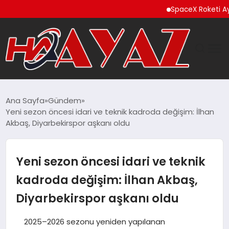
SpaceX Roketi Ay’a Çarptı
GÜNDEM
Ana Sayfa
Gündem
Yeni sezon öncesi idari ve teknik kadroda değişim: İlhan
DÜNYA
Akbaş, Diyarbekirspor aşkanı oldu
EĞITIM
Yeni sezon öncesi idari ve teknik
EKONOMI
kadroda değişim: İlhan Akbaş,
Diyarbekirspor aşkanı oldu
MAGAZIN
2025–2026 sezonu yeniden yapılanan
SAĞLIK