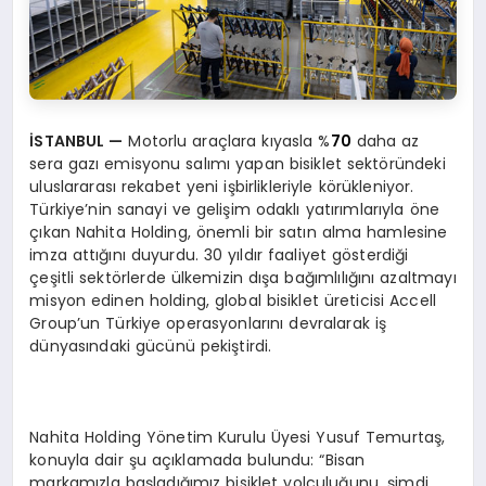
İSTANBUL
—
Motorlu araçlara kıyasla %
70
daha az
sera gazı emisyonu salımı yapan bisiklet sektöründeki
uluslararası rekabet yeni işbirlikleriyle körükleniyor.
Türkiye’nin sanayi ve gelişim odaklı yatırımlarıyla öne
çıkan Nahita Holding, önemli bir satın alma hamlesine
imza attığını duyurdu. 30 yıldır faaliyet gösterdiği
çeşitli sektörlerde ülkemizin dışa bağımlılığını azaltmayı
misyon edinen holding, global bisiklet üreticisi Accell
Group’un Türkiye operasyonlarını devralarak iş
dünyasındaki gücünü pekiştirdi.
Nahita Holding Yönetim Kurulu Üyesi Yusuf Temurtaş,
konuyla dair şu açıklamada bulundu: “Bisan
markamızla başladığımız bisiklet yolculuğunu, şimdi