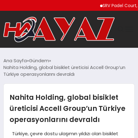
SRV Padel Court, 24 Ü
GÜNDEM
Ana Sayfa
Gündem
Nahita Holding, global bisiklet üreticisi Accell Group’un
DÜNYA
Türkiye operasyonlarını devraldı
EĞITIM
Nahita Holding, global bisiklet
EKONOMI
üreticisi Accell Group’un Türkiye
operasyonlarını devraldı
MAGAZIN
Türkiye, çevre dostu ulaşımın yıldızı olan bisiklet
SAĞLIK