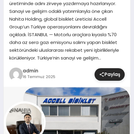
üretiminde adını zirveye yazdırmaya hazırlanıyor.
Sanayi ve gelişim odaklı yatırımlarıyla öne çıkan
SIYASET
Nahita Holding, global bisiklet üreticisi Accell
Group’un Türkiye operasyonlarını devraldığını
SPOR
açıkladı. İSTANBUL — Motorlu araçlara kıyasla %70
daha az sera gazı emisyonu salımı yapan bisiklet
TEKNOLOJI
sektöründeki uluslararası rekabet yeni işbirlikleriyle
körükleniyor. Türkiye’nin sanayi ve gelişim…
YAŞAM
admin
Paylaş
16 Temmuz 2025