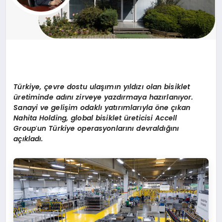
Türkiye, çevre dostu ulaşımın yıldızı olan bisiklet
üretiminde adını zirveye yazdırmaya hazı
rlan
ıyor.
Sanayi ve gelişim odaklı yatırımlarıyla
ö
ne çıkan
Nahita Holding, global bisiklet üreticisi
Accell
Group
’
un Türkiye operasyonlarını
devral
dığını
açıkladı.