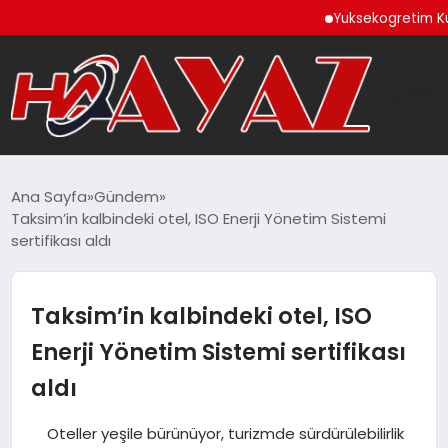
Yuksekogretim Kurulun
GÜNDEM
Ana Sayfa
Gündem
Taksim’in kalbindeki otel, ISO Enerji Yönetim Sistemi
DÜNYA
sertifikası aldı
EĞITIM
Taksim’in kalbindeki otel, ISO
EKONOMI
Enerji Yönetim Sistemi sertifikası
aldı
MAGAZIN
Oteller yeşile bürünüyor, turizmde sürdürülebilirlik
SAĞLIK