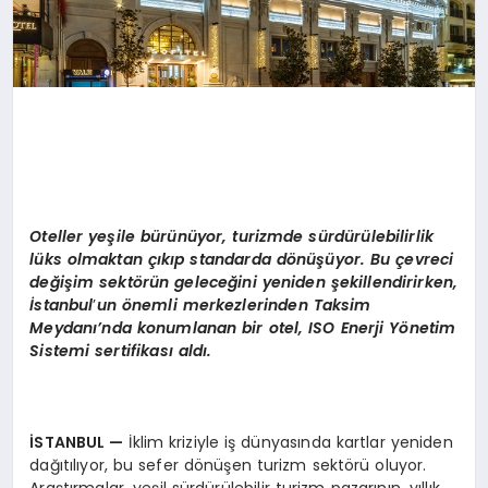
Oteller yeşile bürünüyor, turizmde sürdürülebilirlik
lüks olmaktan çıkıp standarda d
ö
nüşüyor. Bu çevreci
değişim sekt
ö
rün geleceğini yeniden şekillendirirken,
İstanbul
’
un
ö
nemli merkezlerinden Taksim
Meydanı’nda konumlanan bir otel, ISO Enerji Y
ö
netim
Sistemi sertifikası aldı.
İSTANBUL
—
İklim kriziyle iş dünyasında kartlar yeniden
dağıtılıyor, bu sefer dönüşen turizm sektörü oluyor.
Araştırmalar, yeşil sürdürülebilir turizm pazarının, yıllık