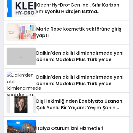
Kleen-Hy-Dro-Gen Inc., Sıfır Karbon
Emisyonlu Hidrojen Isıtma
Teknolojisinde ISO ve TSSA
Düzenleyici Onaylarını Aldı
Marie Rose kozmetik sektörüne giriş
yaptı
Daikin’den akıllı iklimlendirmede yeni
dönem: Madoka Plus Türkiye’de
Daikin’den akıllı iklimlendirmede yeni
dönem: Madoka Plus Türkiye’de
Diş Hekimliğinden Edebiyata Uzanan
Çok Yönlü Bir Yaşam: Yeşim Şahin
Yaman
İtalya Oturum İzni Hizmetleri