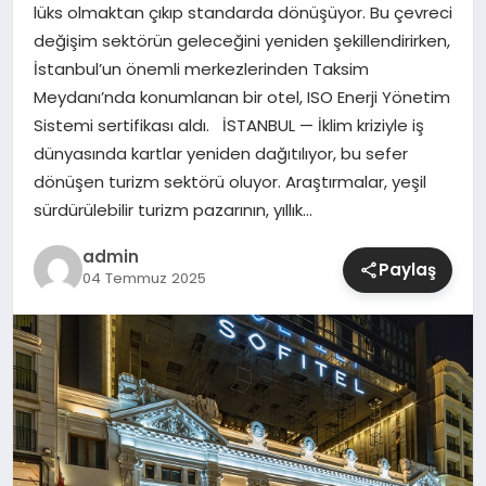
lüks olmaktan çıkıp standarda dönüşüyor. Bu çevreci
değişim sektörün geleceğini yeniden şekillendirirken,
SIYASET
İstanbul’un önemli merkezlerinden Taksim
Meydanı’nda konumlanan bir otel, ISO Enerji Yönetim
SPOR
Sistemi sertifikası aldı. İSTANBUL — İklim kriziyle iş
dünyasında kartlar yeniden dağıtılıyor, bu sefer
TEKNOLOJI
dönüşen turizm sektörü oluyor. Araştırmalar, yeşil
sürdürülebilir turizm pazarının, yıllık…
YAŞAM
admin
Paylaş
04 Temmuz 2025