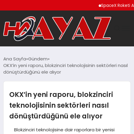
SpaceX Roketi Ay’a Çarp
GÜNDEM
Ana Sayfa
Gündem
OKX’in yeni raporu, blokzinciri teknolojisinin sektörleri nasıl
DÜNYA
dönüştürdüğünü ele alıyor
EĞITIM
OKX’in yeni raporu, blokzinciri
EKONOMI
teknolojisinin sektörleri nasıl
dönüştürdüğünü ele alıyor
MAGAZIN
Blokzinciri teknolojisine dair raporlara bir yenisi
SAĞLIK