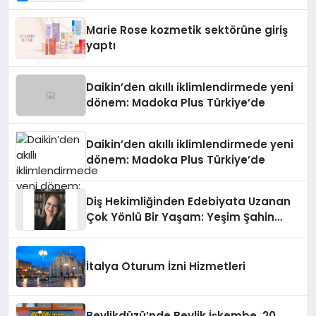
Teknolojisinde ISO ve TSSA
Düzenleyici Onaylarını Aldı
Marie Rose kozmetik sektörüne giriş
yaptı
Daikin’den akıllı iklimlendirmede yeni
dönem: Madoka Plus Türkiye’de
Daikin’den akıllı iklimlendirmede yeni
dönem: Madoka Plus Türkiye’de
Diş Hekimliğinden Edebiyata Uzanan
Çok Yönlü Bir Yaşam: Yeşim Şahin
Yaman
İtalya Oturum İzni Hizmetleri
Beylikdüzü’nde Beylik İşkembe, 20