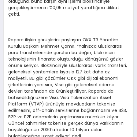
olduğuna, buna karşın aynı işlemi blokzinciriyle
gerçekleştirmenin %0,05 maliyet yarattığına dikkat
çekti.
Rapora ilişkin görüşlerini paylaşan OKX TR Yönetim
Kurulu Başkanı Mehmet Çamır, “Yalnızca uluslararası
para transferlerinde görülen bu değer, blokzinciri
teknolojisinin finansta oluşturduğu dönüşümü gözler
önüne seriyor. Blokzinciriyle uluslararası varlık transferi,
geleneksel yöntemlere kıyasla 127 kat daha az
maliyetli. Bu gibi çözümler OKX gibi dijital ekonomi
şirketlerinin yanı sıra, Visa gibi geleneksel ödeme
devleri tarafından da ürünleştiriliyor. Raporda da
bahsedildiği üzere Visa, Visa Tokenization Asset
Platform (VTAP) ürünüyle mevduatların tokenize
edilmesini, off-chain servislerine bağlanmasını ve B2B,
B2P ve P2P ödemelerin yapılmasını mümkün kılıyor.
Güncel tahminler tokenize gerçek dünya varlıklarının
büyüklüğünün 2030’a kadar 10 trilyon doları
bulabileceğine işaret ediyor” dedi.