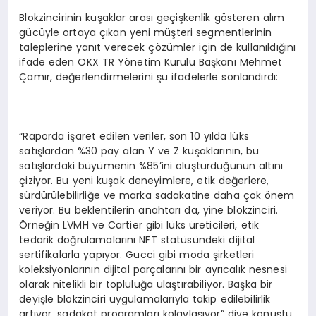
Blokzincirinin kuşaklar arası geçişkenlik gösteren alım
gücüyle ortaya çıkan yeni müşteri segmentlerinin
taleplerine yanıt verecek çözümler için de kullanıldığını
ifade eden OKX TR Yönetim Kurulu Başkanı Mehmet
Çamır, değerlendirmelerini şu ifadelerle sonlandırdı:
“Raporda işaret edilen veriler, son 10 yılda lüks
satışlardan %30 pay alan Y ve Z kuşaklarının, bu
satışlardaki büyümenin %85’ini oluşturduğunun altını
çiziyor. Bu yeni kuşak deneyimlere, etik değerlere,
sürdürülebilirliğe ve marka sadakatine daha çok önem
veriyor. Bu beklentilerin anahtarı da, yine blokzinciri.
Örneğin LVMH ve Cartier gibi lüks üreticileri, etik
tedarik doğrulamalarını NFT statüsündeki dijital
sertifikalarla yapıyor. Gucci gibi moda şirketleri
koleksiyonlarının dijital parçalarını bir ayrıcalık nesnesi
olarak nitelikli bir topluluğa ulaştırabiliyor. Başka bir
deyişle blokzinciri uygulamalarıyla takip edilebilirlik
artıyor, sadakat programları kolaylaşıyor” diye konuştu.