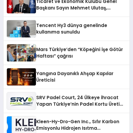
Ticaret ve Ekonomik Kulübü Genel
Başkanı Sayın Mehmet Ulutaş,
ekonomiye dair yaptığı açıklamada
şunları kaydetti:
Tencent Hy3 dünya genelinde
kullanıma sunuldu
Mars Türkiye’den “Köpeğini İşe Götür
Haftası” çağrısı
Yangına Dayanıklı Ahşap Kapılar
Üreticisi
SRV Padel Court, 24 Ülkeye İhracat
Yapan Türkiye’nin Padel Kortu Üretim
Gücü
Kleen-Hy-Dro-Gen Inc., Sıfır Karbon
Emisyonlu Hidrojen Isıtma