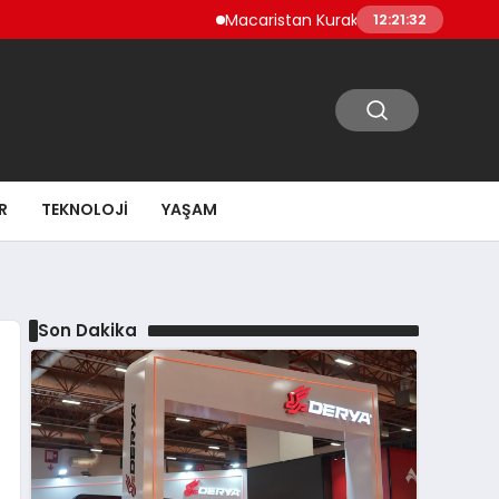
Macaristan Kuraklık Nedeniyle Paks Nükleer S
12:21:34
R
TEKNOLOJI
YAŞAM
Son Dakika