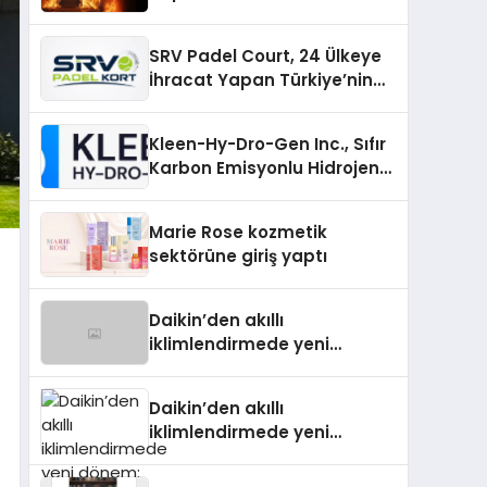
SRV Padel Court, 24 Ülkeye
İhracat Yapan Türkiye’nin
Padel Kortu Üretim Gücü
Kleen-Hy-Dro-Gen Inc., Sıfır
Karbon Emisyonlu Hidrojen
Isıtma Teknolojisinde ISO ve
TSSA Düzenleyici Onaylarını
Marie Rose kozmetik
Aldı
sektörüne giriş yaptı
Daikin’den akıllı
iklimlendirmede yeni
dönem: Madoka Plus
Türkiye’de
Daikin’den akıllı
iklimlendirmede yeni
dönem: Madoka Plus
Türkiye’de