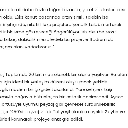
nı olarak daha fazla değer kazanan, yerel ve uluslararası
 oldu. Lüks konut pazarında arzın sınırlı, talebin ise
ıl içinde, nitelikli lüks projelere yönelik talebin artarak
ilir bir ivme göstereceği öngörülüyor. Biz de The Most
ya birkaç dakikalık mesafedeki bu projeyle Bodrum’da
 yaşam alanı vadediyoruz.”
, toplamda 20 bin metrekarelik bir alana yayılıyor. Bu alan
in ideal bir yerleşim düzeni oluşturacak şekilde
lı, modern bir çizgide tasarlandı. Yöresel çilek taşı
ımıyla doğayla bütünleşen bir estetik benimsendi. Ayrıca
i örtüsüyle uyumlu peyzaj gibi çevresel sürdürülebilirlik
klaşık %50’si peyzaj ve doğal yeşil alanlara ayrıldı. Zeytin ve
ürleri korunarak projeye entegre edildi.