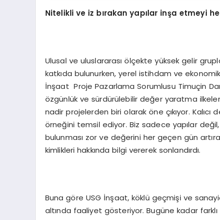
Nitelikli ve iz bırakan yapılar inşa etmeyi he
Ulusal ve uluslararası ölçekte yüksek gelir gru
katkıda bulunurken, yerel istihdam ve ekonomi
İnşaat Proje Pazarlama Sorumlusu Timuçin Dandi
özgünlük ve sürdürülebilir değer yaratma ilkele
nadir projelerden biri olarak öne çıkıyor. Kalıc
örneğini temsil ediyor. Biz sadece yapılar değil
bulunması zor ve değerini her geçen gün artıran 
kimlikleri hakkında bilgi vererek sonlandırdı.
Buna göre USG İnşaat, köklü geçmişi ve sanayid
altında faaliyet gösteriyor. Bugüne kadar farkl