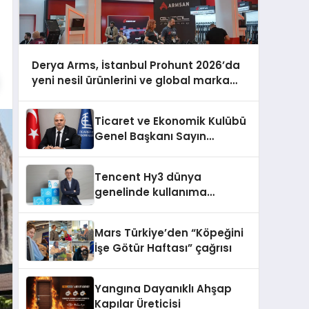
Derya Arms, İstanbul Prohunt 2026’da
yeni nesil ürünlerini ve global marka
vizyonunu sergiledi
Ticaret ve Ekonomik Kulübü
Genel Başkanı Sayın
Mehmet Ulutaş, ekonomiye
dair yaptığı açıklamada
Tencent Hy3 dünya
şunları kaydetti:
genelinde kullanıma
sunuldu
Mars Türkiye’den “Köpeğini
İşe Götür Haftası” çağrısı
Yangına Dayanıklı Ahşap
Kapılar Üreticisi