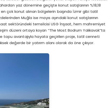
 bahardan yaz dönemine geçişte konut satışlarının %18,18
 en çok konut alınan bölgelerin başında İzmir gibi tatil
zdelerinden Muğla ise mayıs ayındaki konut satışlarının
inşaat sektöründeki temsilcisi USG İnşaat, hem mahremiyet
rleşim düzeni ortaya koyan “The Most Bodrum Yalıkavak”ta
 tapu avantajıyla hayata geçirilen proje, tatil cenneti
ksek değerde bir yatırım alanı olarak da öne çıkıyor.