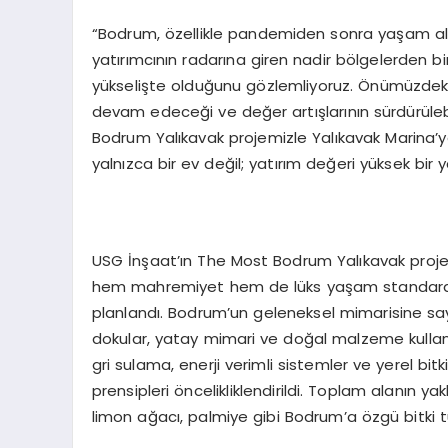
“Bodrum, özellikle pandemiden sonra yaşam ala
yatırımcının radarına giren nadir bölgelerden biri
yükselişte olduğunu gözlemliyoruz. Önümüzdeki 5 y
devam edeceği ve değer artışlarının sürdürüleb
Bodrum Yalıkavak projemizle Yalıkavak Marina’
yalnızca bir ev değil; yatırım değeri yüksek bir
USG İnşaat’ın The Most Bodrum Yalıkavak projesi
hem mahremiyet hem de lüks yaşam standardı iç
planlandı. Bodrum’un geleneksel mimarisine saygı
dokular, yatay mimari ve doğal malzeme kullan
gri sulama, enerji verimli sistemler ve yerel bitk
prensipleri öncelikliklendirildi. Toplam alanın ya
limon ağacı, palmiye gibi Bodrum’a özgü bitki t