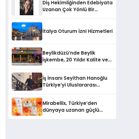
Diş Hekimliğinden Edebiyata
Uzanan Çok Yönlü Bir
Yaşam: Yeşim Şahin Yaman
İtalya Oturum İzni Hizmetleri
Beylikdüzü’nde Beylik
İşkembe, 20 Yıldır Kalite ve
Lezzetin Değişmeyen Adresi
İş İnsanı Seyithan Hanoğlu
Türkiye’yi Uluslararası
Arenada Tanıtmayı
Hedefliyor
Mirabellix, Türkiye’den
dünyaya uzanan güçlü
büyümesini sürdürüyor