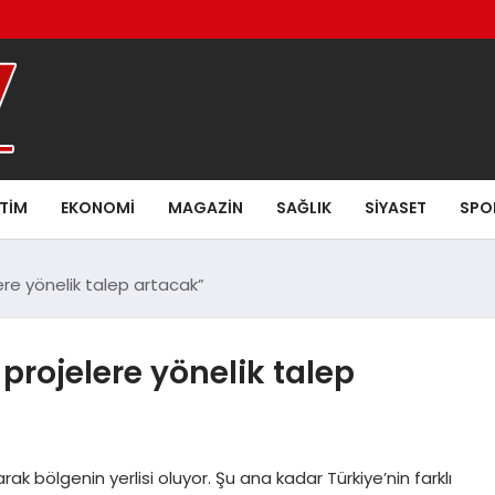
ITIM
EKONOMI
MAGAZIN
SAĞLIK
SIYASET
SPO
lere yönelik talep artacak”
 projelere yönelik talep
larak bölgenin yerlisi oluyor. Şu ana kadar Türkiye’nin farklı