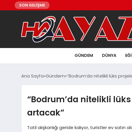
SON GELİŞME
GÜNDEM
DÜNYA
EĞ
Ana Sayfa
Gündem
“Bodrum’da nitelikli lüks proje
“Bodrum’da nitelikli lüks
artacak”
Tatil alışkanlığı geride kalıyor, turistler ev satın a