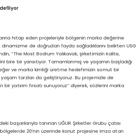
defliyor
plarına hitap eden projeleriyle bölgenin marka değerine
k dinamizme de doğrudan fayda sağladıklarını belirten USG
n, “The Most Bodrum Yalıkavak, şirketimizin kalite,
rini bire bir yansıtıyor. Tamamlanmış ve yaşamın başladığı
ı değer ve marka kimliği üretme hedefimizin somut bir
, yaşam tarzları da geliştiriyoruz. Bu projemizle de
bir yatırım fırsatı sunuyoruz” diyerek, sözlerini marka
eki başarılarıyla tanınan UĞUR Şirketler Grubu çatısı
ı bölgelerde 20’nin üzerinde konut projesine imza atan