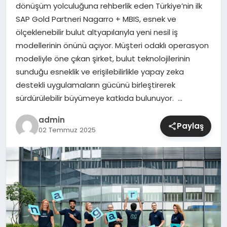
dönüşüm yolculuğuna rehberlik eden Türkiye’nin ilk
SAP Gold Partneri Nagarro + MBIS, esnek ve
SIYASET
ölçeklenebilir bulut altyapılarıyla yeni nesil iş
modellerinin önünü açıyor. Müşteri odaklı operasyon
SPOR
modeliyle öne çıkan şirket, bulut teknolojilerinin
sunduğu esneklik ve erişilebilirlikle yapay zeka
TEKNOLOJI
destekli uygulamaların gücünü birleştirerek
sürdürülebilir büyümeye katkıda bulunuyor. …
YAŞAM
admin
Paylaş
02 Temmuz 2025