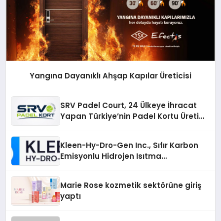
Yangına Dayanıklı Ahşap Kapılar Üreticisi
SRV Padel Court, 24 Ülkeye İhracat
Yapan Türkiye’nin Padel Kortu Üretim
Gücü
Kleen-Hy-Dro-Gen Inc., Sıfır Karbon
Emisyonlu Hidrojen Isıtma
Teknolojisinde ISO ve TSSA
Düzenleyici Onaylarını Aldı
Marie Rose kozmetik sektörüne giriş
yaptı