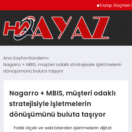
Trump Göçmen Kamyon Şo
GÜNDEM
Ana Sayfa
Gündem
Nagarro + MBIS, müşteri odaklı stratejisiyle işletmelerin
DÜNYA
dönüşümünü buluta taşıyor
EĞITIM
Nagarro + MBIS, müşteri odaklı
EKONOMI
stratejisiyle işletmelerin
dönüşümünü buluta taşıyor
MAGAZIN
Farklı ölçek ve sektörlerden işletmelerin dijital
SAĞLIK