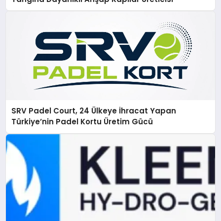
SRV Padel Court, 24 Ülkeye İhracat Yapan
Türkiye’nin Padel Kortu Üretim Gücü