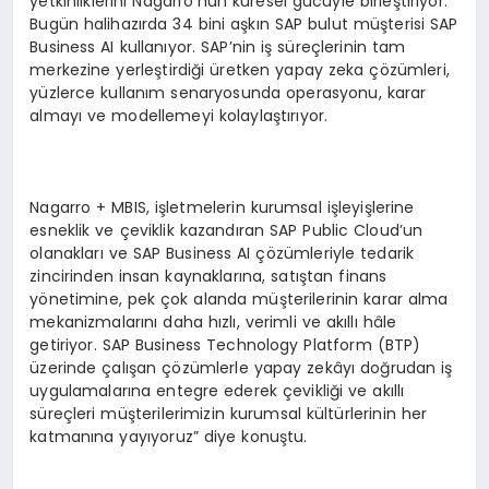
yetkinliklerini Nagarro’nun küresel gücüyle birleştiriyor.
Bugün halihazırda 34 bini aşkın SAP bulut müşterisi SAP
Business AI kullanıyor. SAP’nin iş süreçlerinin tam
merkezine yerleştirdiği üretken yapay zeka çözümleri,
yüzlerce kullanım senaryosunda operasyonu, karar
almayı ve modellemeyi kolaylaştırıyor.
Nagarro + MBIS, işletmelerin kurumsal işleyişlerine
esneklik ve çeviklik kazandıran SAP Public Cloud’un
olanakları ve SAP Business AI çözümleriyle tedarik
zincirinden insan kaynaklarına, satıştan finans
yönetimine, pek çok alanda müşterilerinin karar alma
mekanizmalarını daha hızlı, verimli ve akıllı hâle
getiriyor. SAP Business Technology Platform (BTP)
üzerinde çalışan çözümlerle yapay zekâyı doğrudan iş
uygulamalarına entegre ederek çevikliği ve akıllı
süreçleri müşterilerimizin kurumsal kültürlerinin her
katmanına yayıyoruz” diye konuştu.