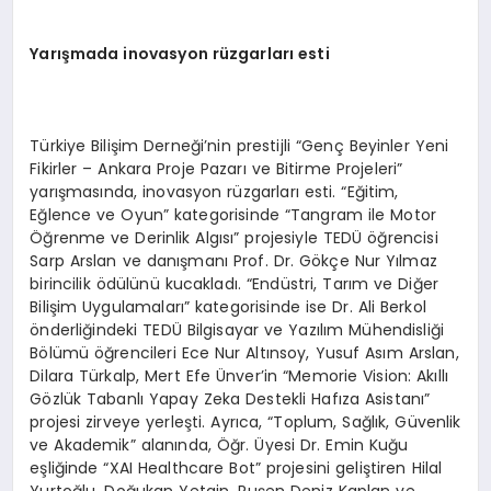
Yarışmada inovasyon rüzgarları esti
Türkiye Bilişim Derneği’nin prestijli “Genç Beyinler Yeni
Fikirler – Ankara Proje Pazarı ve Bitirme Projeleri”
yarışmasında, inovasyon rüzgarları esti. “Eğitim,
Eğlence ve Oyun” kategorisinde “Tangram ile Motor
Öğrenme ve Derinlik Algısı” projesiyle TEDÜ öğrencisi
Sarp Arslan ve danışmanı Prof. Dr. Gökçe Nur Yılmaz
birincilik ödülünü kucakladı. “Endüstri, Tarım ve Diğer
Bilişim Uygulamaları” kategorisinde ise Dr. Ali Berkol
önderliğindeki TEDÜ Bilgisayar ve Yazılım Mühendisliği
Bölümü öğrencileri Ece Nur Altınsoy, Yusuf Asım Arslan,
Dilara Türkalp, Mert Efe Ünver’in “Memorie Vision: Akıllı
Gözlük Tabanlı Yapay Zeka Destekli Hafıza Asistanı”
projesi zirveye yerleşti. Ayrıca, “Toplum, Sağlık, Güvenlik
ve Akademik” alanında, Öğr. Üyesi Dr. Emin Kuğu
eşliğinde “XAI Healthcare Bot” projesini geliştiren Hilal
Yurtoğlu, Doğukan Yetgin, Ruşen Deniz Kaplan ve