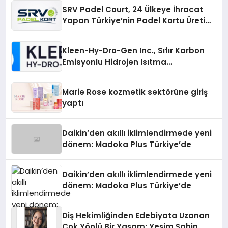
SRV Padel Court, 24 Ülkeye İhracat
Yapan Türkiye’nin Padel Kortu Üretim
Gücü
Kleen-Hy-Dro-Gen Inc., Sıfır Karbon
Emisyonlu Hidrojen Isıtma
Teknolojisinde ISO ve TSSA
Düzenleyici Onaylarını Aldı
Marie Rose kozmetik sektörüne giriş
yaptı
Daikin’den akıllı iklimlendirmede yeni
dönem: Madoka Plus Türkiye’de
Daikin’den akıllı iklimlendirmede yeni
dönem: Madoka Plus Türkiye’de
Diş Hekimliğinden Edebiyata Uzanan
Çok Yönlü Bir Yaşam: Yeşim Şahin