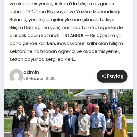
ve akademisyenler, Ankara’da bilişim rüzgarları
estirdi. TEDÜ’nün Bilgisayar ve Yazılım Mühendisliği
SIYASET
Bölümü, yenilikçi projeleriyle öne çıkarak Türkiye
Bilişim Derneği’nin yarışmasında tüm kategorilerde
SPOR
birincilik ödülü kazandı. İSTANBUL — Bir öğretim yılı
daha geride kalırken, inovasyonun kalbi olan bilişim
TEKNOLOJI
sektörüne hazırlanan öğrenci ve akademisyenler,
sezon boyunca sergiledikleri…
YAŞAM
admin
Paylaş
28 Haziran 2025