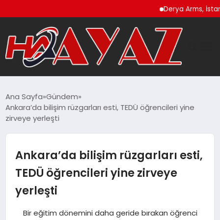
Derya Arms, İstanbul Pr
GÜNDEM
Ana Sayfa
Gündem
Ankara’da bilişim rüzgarları esti, TEDÜ öğrencileri yine
DÜNYA
zirveye yerleşti
EĞITIM
Ankara’da bilişim rüzgarları esti,
EKONOMI
TEDÜ öğrencileri yine zirveye
yerleşti
MAGAZIN
Bir eğitim dönemini daha geride bırakan öğrenci
SAĞLIK