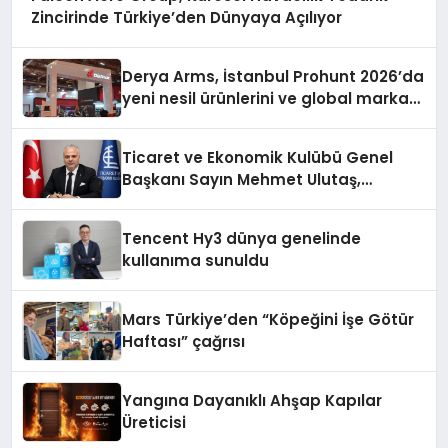
Zincirinde Türkiye’den Dünyaya Açılıyor
Derya Arms, İstanbul Prohunt 2026’da
yeni nesil ürünlerini ve global marka
vizyonunu sergiledi
Ticaret ve Ekonomik Kulübü Genel
Başkanı Sayın Mehmet Ulutaş,
ekonomiye dair yaptığı açıklamada
şunları kaydetti:
Tencent Hy3 dünya genelinde
kullanıma sunuldu
Mars Türkiye’den “Köpeğini İşe Götür
Haftası” çağrısı
Yangına Dayanıklı Ahşap Kapılar
Üreticisi