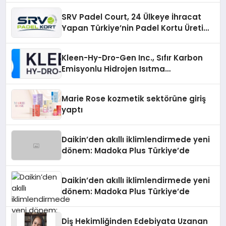
SRV Padel Court, 24 Ülkeye İhracat
Yapan Türkiye’nin Padel Kortu Üretim
Gücü
Kleen-Hy-Dro-Gen Inc., Sıfır Karbon
Emisyonlu Hidrojen Isıtma
Teknolojisinde ISO ve TSSA
Düzenleyici Onaylarını Aldı
Marie Rose kozmetik sektörüne giriş
yaptı
Daikin’den akıllı iklimlendirmede yeni
dönem: Madoka Plus Türkiye’de
Daikin’den akıllı iklimlendirmede yeni
dönem: Madoka Plus Türkiye’de
Diş Hekimliğinden Edebiyata Uzanan