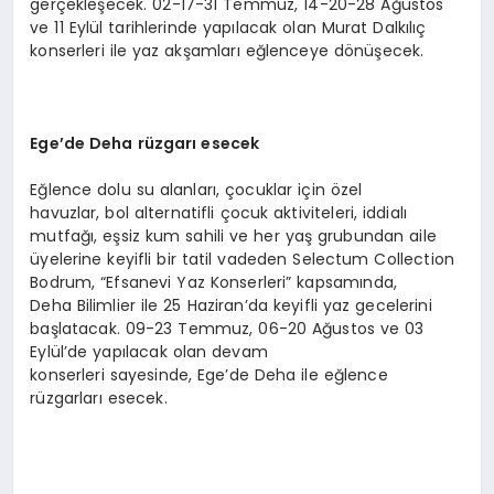
gerçekleşecek. 02-17-31 Temmuz, 14-20-28 Ağustos
ve 11 Eylül tarihlerinde yapılacak olan Murat Dalkılıç
konserleri ile yaz akşamları eğlenceye dönüşecek.
Ege’de Deha
rüzgarı
esecek
Eğlence dolu su alanları, çocuklar için özel
havuzlar, bol alternatifli çocuk aktiviteleri, iddialı
mutfağı, eşsiz kum sahili ve her yaş grubundan aile
üyelerine keyifli bir tatil vadeden Selectum Collection
Bodrum, “Efsanevi Yaz Konserleri” kapsamında,
Deha Bilimlier ile 25 Haziran’da keyifli yaz gecelerini
başlatacak. 09-23 Temmuz, 06-20 Ağustos ve 03
Eylül’de yapılacak olan devam
konserleri sayesinde, Ege’de Deha ile eğlence
rüzgarları esecek.