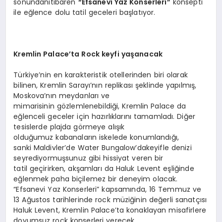
sonundanitibaren
“Efsanevi Yaz Konserleri”
konsepti
ile eğlence dolu tatil geceleri başlatıyor.
Kremlin
Palace’ta
Rock
keyfi yaşanacak
Türkiye’nin en karakteristik otellerinden biri olarak
bilinen, Kremlin Sarayı’nın replikası şeklinde yapılmış,
Moskova’nın meydanları ve
mimarisinin gözlemlenebildiği, Kremlin Palace da
eğlenceli geceler için hazırlıklarını tamamladı. Diğer
tesislerde plajda görmeye alışık
olduğumuz kabanaların iskelede konumlandığı,
sanki Maldivler’de Water Bungalow’dakeyifle denizi
seyrediyormuşsunuz gibi hissiyat veren bir
tatil geçirirken, akşamları da Haluk Levent eşliğinde
eğlenmek paha biçilemez bir deneyim olacak.
“Efsanevi Yaz Konserleri” kapsamında, 16 Temmuz ve
13 Ağustos tarihlerinde rock müziğinin değerli sanatçısı
Haluk Levent, Kremlin Palace’ta konaklayan misafirlere
doyumsuz rock konserleri verecek.