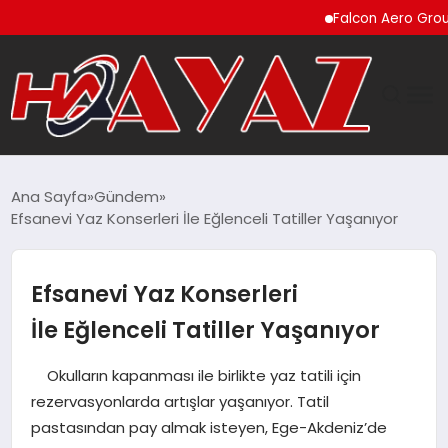
Falcon Aero Group, Küres
GÜNDEM
Ana Sayfa
Gündem
Efsanevi Yaz Konserleri İle Eğlenceli Tatiller Yaşanıyor
DÜNYA
EĞITIM
Efsanevi Yaz Konserleri
İle Eğlenceli Tatiller Yaşanıyor
EKONOMI
Okulların kapanması ile birlikte yaz tatili için
MAGAZIN
rezervasyonlarda artışlar yaşanıyor. Tatil
pastasından pay almak isteyen, Ege-Akdeniz’de
SAĞLIK