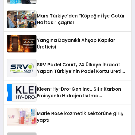
Mars Türkiye’den “Köpeğini İşe Götür
Haftası” çağrısı
Yangına Dayanıklı Ahşap Kapılar
Üreticisi
SRV Padel Court, 24 Ülkeye İhracat
Yapan Türkiye’nin Padel Kortu Üretim
Gücü
Kleen-Hy-Dro-Gen Inc., Sıfır Karbon
Emisyonlu Hidrojen Isıtma
Teknolojisinde ISO ve TSSA
Düzenleyici Onaylarını Aldı
Marie Rose kozmetik sektörüne giriş
yaptı