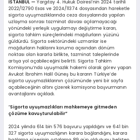
İSTANBUL
—
Yargıtay 4. Hukuk Dairesi’nin 2024 tarihli
2022/12790 Esas ve 2024/11374 dosyasından hareketle
sigorta uyuşmazlıklarında ceza dosyalarında yapılan
uzlaşma sonrası tazminat davası açılamayacağı
yönündeki yerleşik uygulamayı değiştirme kararı,
sigorta tahkim süreçlerindeki mağdurların yüzünü
güldürdü. Sigorta sektöründeki uzmanlar ise
mağdurların haklarını koruma açısından dönüm
noktası olan kararla birlikte, tazminat taleplerinde
artışa yol açabileceğini belirtti. Sigorta Tahkim
Komisyonu’nda uyuşmazlık hakemi olarak görev yapan
Avukat İbrahim Halil Güneş bu kararın Türkiye’de
sigorta uyuşmazlıklarının çözümünde yeni bir sayfa
açabileceğinin altını çizerek komisyona başvurmanın
avantajlarını açıkladı.
“
Sigorta uyuşmazlıkları mahkemeye gitmeden
çözüme kavuşturulabilir”
2024 yılında 614 bin 576 başvuru yapıldığını ve 641 bin
327 sigorta uyuşmazlığının karara bağlandığını, karara
bağlama süresinin ortalama 89 gün olduğunu belirten