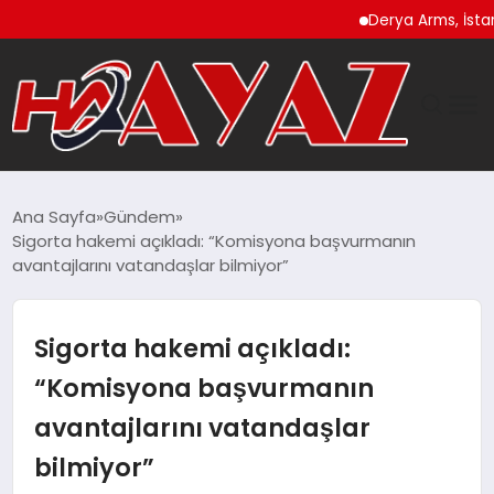
Derya Arms, İstanbul Pr
GÜNDEM
Ana Sayfa
Gündem
Sigorta hakemi açıkladı: “Komisyona başvurmanın
DÜNYA
avantajlarını vatandaşlar bilmiyor”
EĞITIM
Sigorta hakemi açıkladı:
EKONOMI
“Komisyona başvurmanın
avantajlarını vatandaşlar
MAGAZIN
bilmiyor”
SAĞLIK