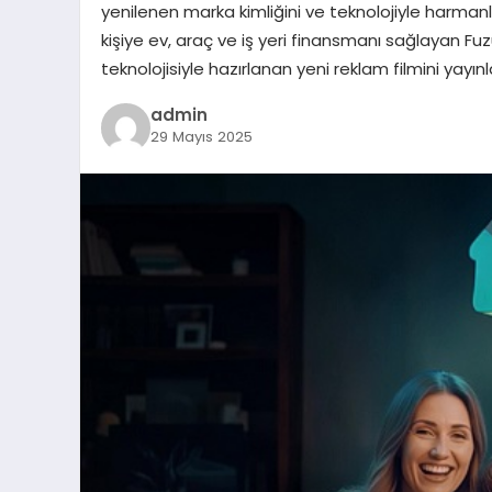
yenilenen marka kimliğini ve teknolojiyle harmanla
kişiye ev, araç ve iş yeri finansmanı sağlayan Fu
teknolojisiyle hazırlanan yeni reklam filmini yayı
admin
29 Mayıs 2025