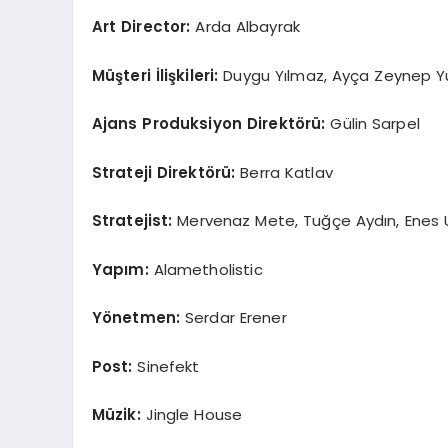
Art Director:
Arda Albayrak
Müşteri İlişkileri:
Duygu Yılmaz, Ayça Zeynep Y
Ajans Produksiyon Direkt
ö
rü:
Gülin Sarpel
Strateji Direkt
ö
rü:
Berra Katlav
Stratejist:
Mervenaz Mete, Tuğçe Aydın, Enes 
Yapım:
Alametholistic
Y
ö
netmen:
Serdar Erener
Post:
Sinefekt
Müzik:
Jingle House