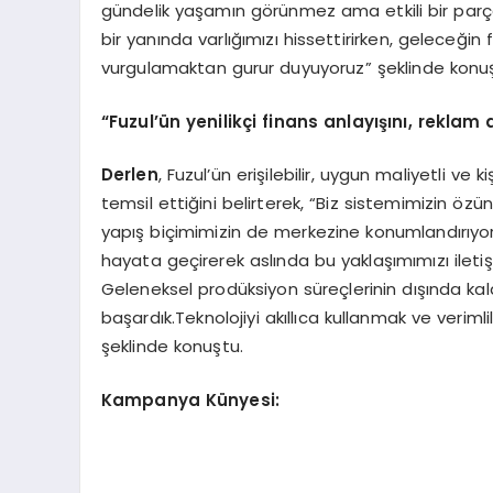
gündelik yaşamın görünmez ama etkili bir parça
bir yanında varlığımızı hissettirirken, geleceği
vurgulamaktan gurur duyuyoruz” şeklinde konu
“
Fuzul’ün yenilikçi finans anlayışını, reklam
Derlen
, Fuzul’ün erişilebilir, uygun maliyetli ve 
temsil ettiğini belirterek, “Biz sistemimizin ö
yapış biçimimizin de merkezine konumlandırıyoru
hayata geçirerek aslında bu yaklaşımımızı ileti
Geleneksel prodüksiyon süreçlerinin dışında k
başardık.Teknolojiyi akıllıca kullanmak ve veri
şeklinde konuştu.
Kampanya Künyesi: