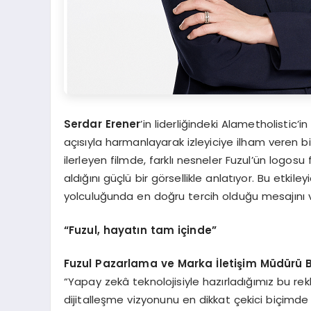
Serdar Erener
’in liderliğindeki Alametholistic’i
açısıyla harmanlayarak izleyiciye ilham veren 
ilerleyen filmde, farklı nesneler Fuzul’ün logo
aldığını güçlü bir görsellikle anlatıyor. Bu etkile
yolculuğunda en doğru tercih olduğu mesajını v
“
Fuzul, hayatın tam içinde”
Fuzul Pazarlama ve Marka İletiş
im M
üdürü B
“Yapay zekâ teknolojisiyle hazırladığımız bu rekla
dijitalleşme vizyonunu en dikkat çekici biçimde