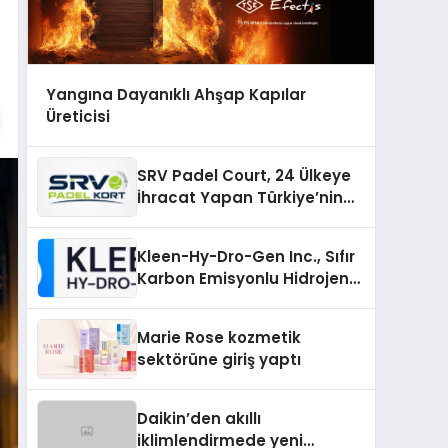
Yangına Dayanıklı Ahşap Kapılar
Üreticisi
SRV Padel Court, 24 Ülkeye
İhracat Yapan Türkiye’nin
Padel Kortu Üretim Gücü
Kleen-Hy-Dro-Gen Inc., Sıfır
Karbon Emisyonlu Hidrojen
Isıtma Teknolojisinde ISO ve
TSSA Düzenleyici Onaylarını
Marie Rose kozmetik
Aldı
sektörüne giriş yaptı
Daikin’den akıllı
iklimlendirmede yeni