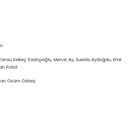
en
Cansu Kekeç Saatçıoğlu, Merve Ay, Sueda Aydoğdu, Emir
an Polat
zan Özüm Özbey