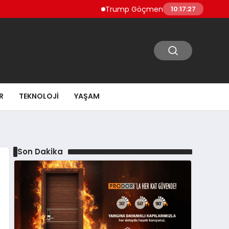
Trump Göçmen Kamyon Şoförleri Yerine Gaz
10:17:29
R
TEKNOLOJI
YAŞAM
Son Dakika