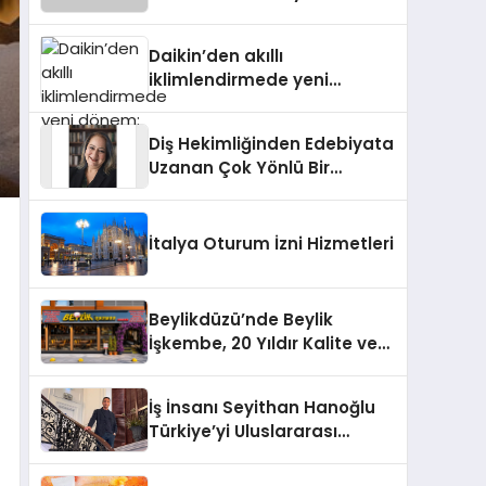
dönem: Madoka Plus
Türkiye’de
Daikin’den akıllı
iklimlendirmede yeni
dönem: Madoka Plus
Türkiye’de
Diş Hekimliğinden Edebiyata
Uzanan Çok Yönlü Bir
Yaşam: Yeşim Şahin Yaman
İtalya Oturum İzni Hizmetleri
Beylikdüzü’nde Beylik
İşkembe, 20 Yıldır Kalite ve
Lezzetin Değişmeyen Adresi
İş İnsanı Seyithan Hanoğlu
Türkiye’yi Uluslararası
Arenada Tanıtmayı
Hedefliyor