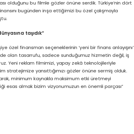
sı olduğunu bu filmle gözler önüne serdik. Türkiye’nin dört
n finansını bugünden inşa ettiğimizi bu özel çalışmayla
ştu.
 dünyasına taşıdık”
kişiye özel finansman seçeneklerinin ‘yeni bir finans anlayışını’
zünde olan tasarrufu, sadece sunduğumuz hizmetin değil, iş
z. Yeni reklam filmimizi, yapay zekâ teknolojileriyle
şim stratejimize yansıttığımızı gözler önüne sermiş olduk.
alarak, minimum kaynakla maksimum etki üretmeyi
mliliği esas almak bizim vizyonumuzun en önemli parçası”