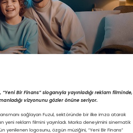
l,
“
Yeni Bir Finans” sloganıyla yayınladığı reklam filminde,
rmanladığı vizyonunu g
ö
zler
ö
nüne seriyor.
 finansmanı sağlayan Fuzul, sektöründe bir ilke imza atarak
n yeni reklam filmini yayınladı. Marka deneyimini sinematik
l’ün yenilenen logosunu, özgün müziğini, “Yeni Bir Finans”