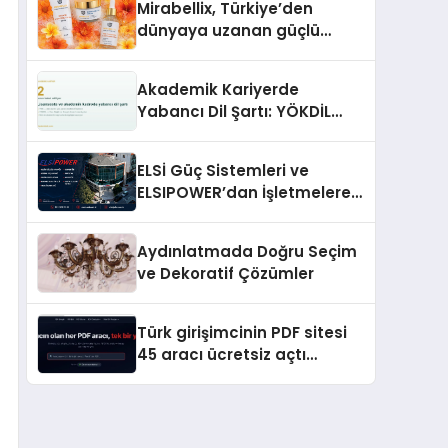
Mirabellix, Türkiye’den
dünyaya uzanan güçlü
büyümesini sürdürüyor
Akademik Kariyerde
Yabancı Dil Şartı: YÖKDİL
Neden Bu Kadar Belirleyici?
ELSİ Güç Sistemleri ve
ELSIPOWER’dan İşletmelere
Güvenilir Enerji Çözümleri
Aydınlatmada Doğru Seçim
ve Dekoratif Çözümler
Türk girişimcinin PDF sitesi
45 aracı ücretsiz açtı
Dosyalar sunucuya gitmiyor