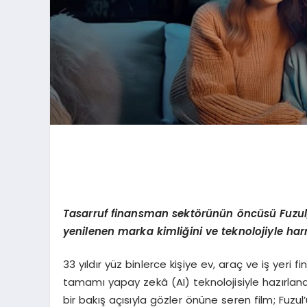
Tasarruf finansman sekt
ö
rünün
ö
ncüsü Fuzu
yenilenen marka kimliğini ve teknolojiyle ha
33 yıldır yüz binlerce kişiye ev, araç ve iş yeri
tamamı yapay zekâ (AI) teknolojisiyle hazırlana
bir bakış açısıyla gözler önüne seren film; Fuzu