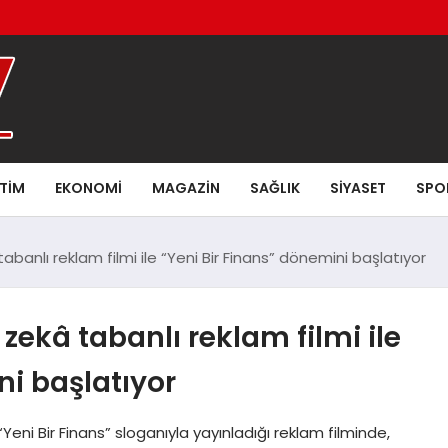
ITIM
EKONOMI
MAGAZIN
SAĞLIK
SIYASET
SPO
tabanlı reklam filmi ile “Yeni Bir Finans” dönemini başlatıyor
 zekâ tabanlı reklam filmi ile
ni başlatıyor
i Bir Finans” sloganıyla yayınladığı reklam filminde,