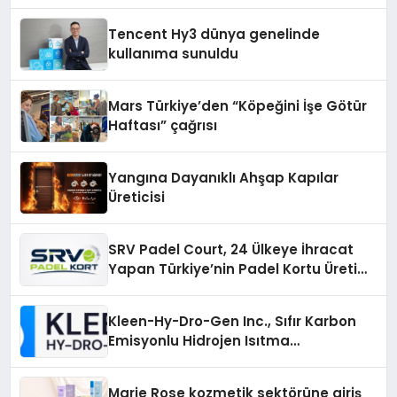
ekonomiye dair yaptığı açıklamada
şunları kaydetti:
Tencent Hy3 dünya genelinde
kullanıma sunuldu
Mars Türkiye’den “Köpeğini İşe Götür
Haftası” çağrısı
Yangına Dayanıklı Ahşap Kapılar
Üreticisi
SRV Padel Court, 24 Ülkeye İhracat
Yapan Türkiye’nin Padel Kortu Üretim
Gücü
Kleen-Hy-Dro-Gen Inc., Sıfır Karbon
Emisyonlu Hidrojen Isıtma
Teknolojisinde ISO ve TSSA
Düzenleyici Onaylarını Aldı
Marie Rose kozmetik sektörüne giriş