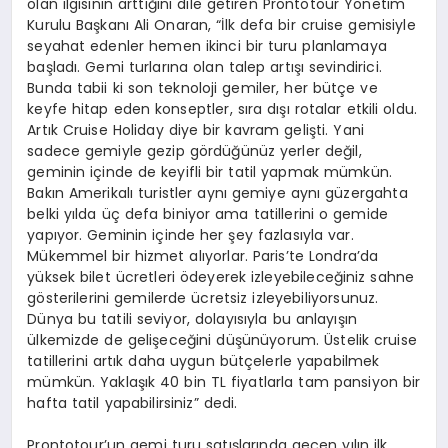
olan ilgisinin arttığını dile getiren Prontotour Yönetim
Kurulu Başkanı Ali Onaran, “İlk defa bir cruise gemisiyle
seyahat edenler hemen ikinci bir turu planlamaya
başladı. Gemi turlarına olan talep artışı sevindirici.
Bunda tabii ki son teknoloji gemiler, her bütçe ve
keyfe hitap eden konseptler, sıra dışı rotalar etkili oldu.
Artık Cruise Holiday diye bir kavram gelişti. Yani
sadece gemiyle gezip gördüğünüz yerler değil,
geminin içinde de keyifli bir tatil yapmak mümkün.
Bakın Amerikalı turistler aynı gemiye aynı güzergahta
belki yılda üç defa biniyor ama tatillerini o gemide
yapıyor. Geminin içinde her şey fazlasıyla var.
Mükemmel bir hizmet alıyorlar. Paris’te Londra’da
yüksek bilet ücretleri ödeyerek izleyebileceğiniz sahne
gösterilerini gemilerde ücretsiz izleyebiliyorsunuz.
Dünya bu tatili seviyor, dolayısıyla bu anlayışın
ülkemizde de gelişeceğini düşünüyorum. Üstelik cruise
tatillerini artık daha uygun bütçelerle yapabilmek
mümkün. Yaklaşık 40 bin TL fiyatlarla tam pansiyon bir
hafta tatil yapabilirsiniz” dedi.
Prontotour’un gemi turu satışlarında geçen yılın ilk