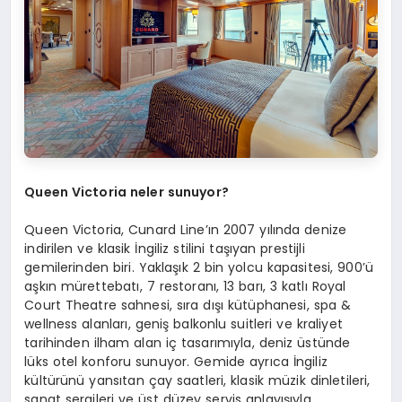
Queen Victoria neler sunuyor?
Queen Victoria, Cunard Line’ın 2007 yılında denize
indirilen ve klasik İngiliz stilini taşıyan prestijli
gemilerinden biri. Yaklaşık 2 bin yolcu kapasitesi, 900’ü
aşkın mürettebatı, 7 restoranı, 13 barı, 3 katlı Royal
Court Theatre sahnesi, sıra dışı kütüphanesi, spa &
wellness alanları, geniş balkonlu suitleri ve kraliyet
tarihinden ilham alan iç tasarımıyla, deniz üstünde
lüks otel konforu sunuyor. Gemide ayrıca İngiliz
kültürünü yansıtan çay saatleri, klasik müzik dinletileri,
sanat sergileri ve üst düzey servis anlayışıyla