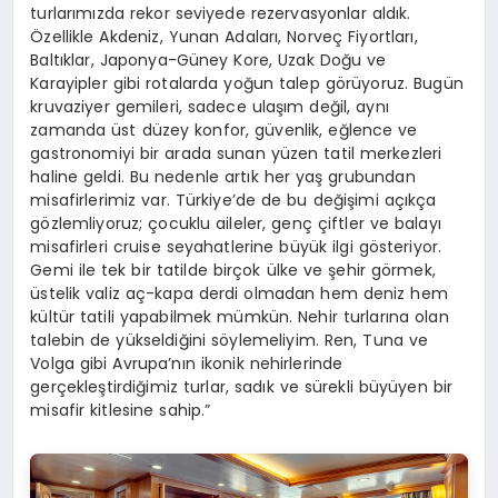
turlarımızda rekor seviyede rezervasyonlar aldık.
Özellikle Akdeniz, Yunan Adaları, Norveç Fiyortları,
Baltıklar, Japonya-Güney Kore, Uzak Doğu ve
Karayipler gibi rotalarda yoğun talep görüyoruz. Bugün
kruvaziyer gemileri, sadece ulaşım değil, aynı
zamanda üst düzey konfor, güvenlik, eğlence ve
gastronomiyi bir arada sunan yüzen tatil merkezleri
haline geldi. Bu nedenle artık her yaş grubundan
misafirlerimiz var. Türkiye’de de bu değişimi açıkça
gözlemliyoruz; çocuklu aileler, genç çiftler ve balayı
misafirleri cruise seyahatlerine büyük ilgi gösteriyor.
Gemi ile tek bir tatilde birçok ülke ve şehir görmek,
üstelik valiz aç-kapa derdi olmadan hem deniz hem
kültür tatili yapabilmek mümkün. Nehir turlarına olan
talebin de yükseldiğini söylemeliyim. Ren, Tuna ve
Volga gibi Avrupa’nın ikonik nehirlerinde
gerçekleştirdiğimiz turlar, sadık ve sürekli büyüyen bir
misafir kitlesine sahip.”