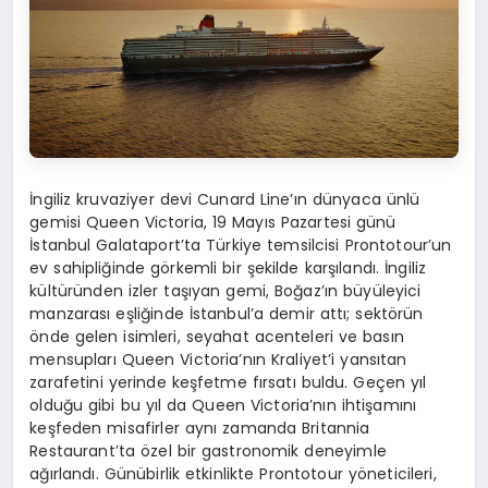
İngiliz kruvaziyer devi Cunard Line’ın dünyaca ünlü
gemisi Queen Victoria, 19 Mayıs Pazartesi günü
İstanbul Galataport’ta Türkiye temsilcisi Prontotour’un
ev sahipliğinde görkemli bir şekilde karşılandı. İngiliz
kültüründen izler taşıyan gemi, Boğaz’ın büyüleyici
manzarası eşliğinde İstanbul’a demir attı; sektörün
önde gelen isimleri, seyahat acenteleri ve basın
mensupları Queen Victoria’nın Kraliyet’i yansıtan
zarafetini yerinde keşfetme fırsatı buldu. Geçen yıl
olduğu gibi bu yıl da Queen Victoria’nın ihtişamını
keşfeden misafirler aynı zamanda Britannia
Restaurant’ta özel bir gastronomik deneyimle
ağırlandı. Günübirlik etkinlikte Prontotour yöneticileri,