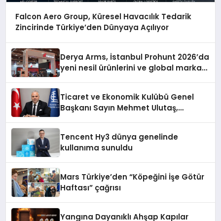
Falcon Aero Group, Küresel Havacılık Tedarik
Zincirinde Türkiye’den Dünyaya Açılıyor
Derya Arms, İstanbul Prohunt 2026’da
yeni nesil ürünlerini ve global marka
vizyonunu sergiledi
Ticaret ve Ekonomik Kulübü Genel
Başkanı Sayın Mehmet Ulutaş,
ekonomiye dair yaptığı açıklamada
şunları kaydetti:
Tencent Hy3 dünya genelinde
kullanıma sunuldu
Mars Türkiye’den “Köpeğini İşe Götür
Haftası” çağrısı
Yangına Dayanıklı Ahşap Kapılar