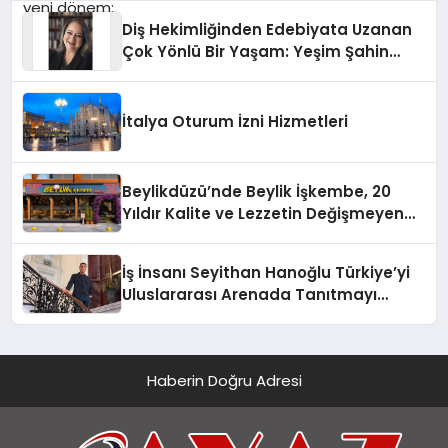
Diş Hekimliğinden Edebiyata Uzanan
Çok Yönlü Bir Yaşam: Yeşim Şahin
Yaman
İtalya Oturum İzni Hizmetleri
Beylikdüzü’nde Beylik İşkembe, 20
Yıldır Kalite ve Lezzetin Değişmeyen
Adresi
İş İnsanı Seyithan Hanoğlu Türkiye’yi
Uluslararası Arenada Tanıtmayı
Hedefliyor
Haberin Doğru Adresi