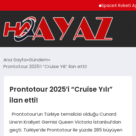
SpaceX Roketi Ay’a Çarptı E
GÜNDEM
Ana Sayfa
Gündem
Prontotour 2025’i “Cruise Yılı” ilan etti!
DÜNYA
EĞITIM
Prontotour 2025’i “Cruise Yılı”
ilan etti!
EKONOMI
Prontotour’un Türkiye temsilcisi olduğu Cunard
MAGAZIN
Line’ın Kraliyet Gemisi Queen Victoria İstanbul’dan
geçti. Türkiye’de Prontotour ile yüzde 285 büyüyen
SAĞLIK