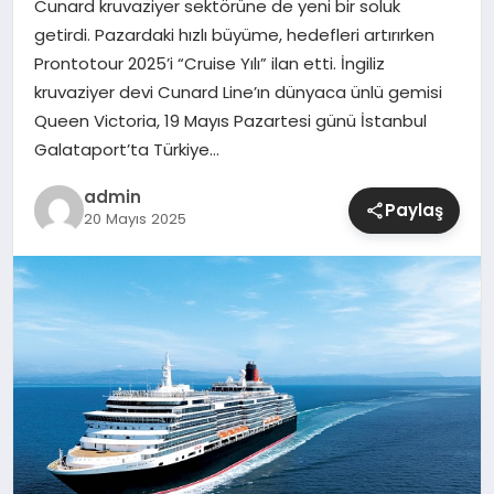
Cunard kruvaziyer sektörüne de yeni bir soluk
getirdi. Pazardaki hızlı büyüme, hedefleri artırırken
SIYASET
Prontotour 2025’i “Cruise Yılı” ilan etti. İngiliz
kruvaziyer devi Cunard Line’ın dünyaca ünlü gemisi
SPOR
Queen Victoria, 19 Mayıs Pazartesi günü İstanbul
Galataport’ta Türkiye…
TEKNOLOJI
admin
Paylaş
20 Mayıs 2025
YAŞAM