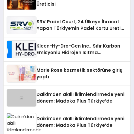
Üreticisi
SRV Padel Court, 24 Ülkeye İhracat
Yapan Türkiye’nin Padel Kortu Üretim
Gücü
Kleen-Hy-Dro-Gen Inc., Sıfır Karbon
Emisyonlu Hidrojen Isıtma
Teknolojisinde ISO ve TSSA
Düzenleyici Onaylarını Aldı
Marie Rose kozmetik sektörüne giriş
yaptı
Daikin’den akıllı iklimlendirmede yeni
dönem: Madoka Plus Türkiye’de
Daikin’den akıllı iklimlendirmede yeni
dönem: Madoka Plus Türkiye’de