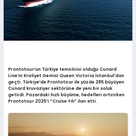
Prontotour
’
un Türkiye temsilcisi olduğu Cunard
Line’ın Kraliyet Gemisi Queen Victoria İstanbul
’
dan
geç
ti. T
ürkiye
’
de Prontotour ile yüzde 285 büyüyen
Cunard kruvaziyer sekt
ö
rüne de yeni bir soluk
getirdi. Pazardaki hızlı büyüme, hedefleri artırırken
Prontotour 2025
’
i
“
Cruise Y
ılı” ilan etti.