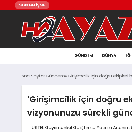
SON GELİŞME
GÜNDEM
DÜNYA
EĞ
Ana Sayfa
Gündem
‘Girişimcilik için doğru ekipler
‘Girişimcilik için doğru e
vizyonunuzu sürekli günc
USTEL Gayrimenkul Geliştirme Yatırım Anonim Şir