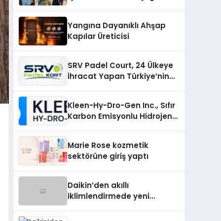
Yangına Dayanıklı Ahşap
Kapılar Üreticisi
SRV Padel Court, 24 Ülkeye
İhracat Yapan Türkiye’nin
Padel Kortu Üretim Gücü
Kleen-Hy-Dro-Gen Inc., Sıfır
Karbon Emisyonlu Hidrojen
Isıtma Teknolojisinde ISO ve
TSSA Düzenleyici Onaylarını
Marie Rose kozmetik
Aldı
sektörüne giriş yaptı
Daikin’den akıllı
iklimlendirmede yeni
dönem: Madoka Plus
Türkiye’de