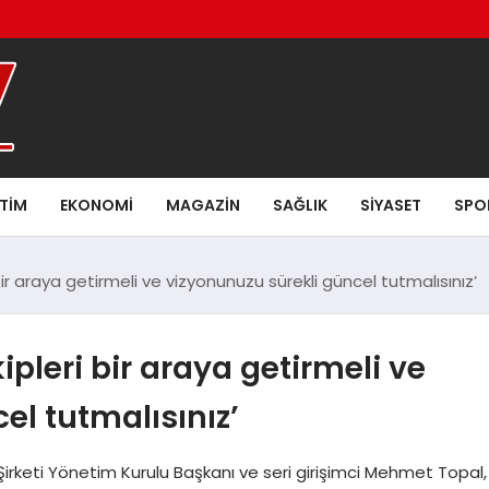
ITIM
EKONOMI
MAGAZIN
SAĞLIK
SIYASET
SPO
i bir araya getirmeli ve vizyonunuzu sürekli güncel tutmalısınız’
kipleri bir araya getirmeli ve
el tutmalısınız’
keti Yönetim Kurulu Başkanı ve seri girişimci Mehmet Topal,