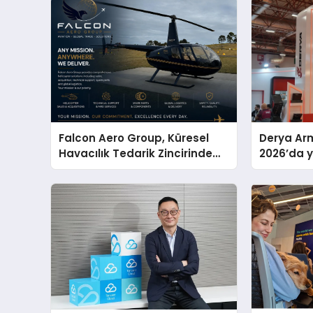
Falcon Aero Group, Küresel
Derya Arm
Havacılık Tedarik Zincirinde
2026’da ye
Türkiye’den Dünyaya Açılıyor
global m
sergiledi