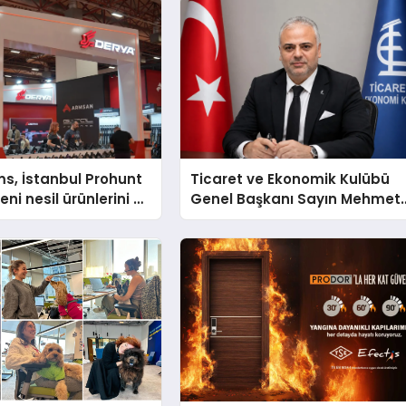
s, İstanbul Prohunt
Ticaret ve Ekonomik Kulübü
ni nesil ürünlerini ve
Genel Başkanı Sayın Mehmet
arka vizyonunu
Ulutaş, ekonomiye dair yaptığ
açıklamada şunları kaydetti: