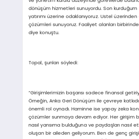
ve yönetim kurulu düzeyinde görevlerde bulundu
dönüşüm hizmetleri sunuyordu. Son kurduğum şir
yatırımı üzerine odaklanıyoruz. Ustel üzerinden
çözümleri sunuyoruz. Faaliyet alanları birbirinden
diye konuştu.
Topal, şunları söyledi:
“Girişimlerimizin başarısı sadece finansal getiri
Örneğin, Anka Geri Dönüşüm ile çevreye katkıda 
önemli rol oynadı. Haminne ise yapay zeka konu
çözümler sunmaya devam ediyor. Her girişim b
nasıl yansıma bulduğuna ve paydaşları nasıl etk
oluşan bir aileden geliyorum. Ben de genç girişi