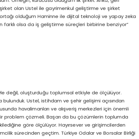
m. Örneğin, kurucusu olduğum ilk şirket Anka, geri
ket olan Ustel ile gayrimenkul geliştirme ve şirket
 ortağı olduğum Haminne ile dijital teknoloji ve yapay zeka
 farklı olsa da iş geliştirme süreçleri birbirine benziyor”
yle değil, oluşturduğu toplumsal etkiyle de ölçülüyor.
bulunduk. Ustel, istihdam ve şehir gelişimi açısından
sunda havalimanları ve alışveriş merkezleri için önemli
ir problem çözmeli. Başarı da bu çözümlerin toplumda
ilediğine göre ölçülüyor. Hayırsever ve girişimcilerden
mcilik sürecinden geçtim. Türkiye Odalar ve Borsalar Birliği