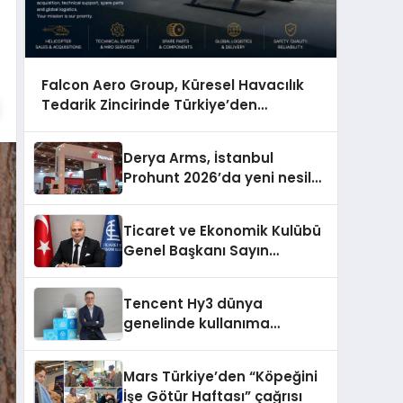
Falcon Aero Group, Küresel Havacılık
Tedarik Zincirinde Türkiye’den
Dünyaya Açılıyor
Derya Arms, İstanbul
Prohunt 2026’da yeni nesil
ürünlerini ve global marka
vizyonunu sergiledi
Ticaret ve Ekonomik Kulübü
Genel Başkanı Sayın
Mehmet Ulutaş, ekonomiye
dair yaptığı açıklamada
Tencent Hy3 dünya
şunları kaydetti:
genelinde kullanıma
sunuldu
Mars Türkiye’den “Köpeğini
İşe Götür Haftası” çağrısı