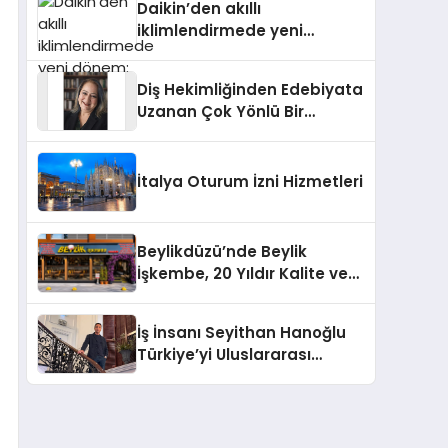
Daikin’den akıllı
iklimlendirmede yeni
dönem: Madoka Plus
Türkiye’de
Diş Hekimliğinden Edebiyata
Uzanan Çok Yönlü Bir
Yaşam: Yeşim Şahin Yaman
İtalya Oturum İzni Hizmetleri
Beylikdüzü’nde Beylik
İşkembe, 20 Yıldır Kalite ve
Lezzetin Değişmeyen Adresi
İş İnsanı Seyithan Hanoğlu
Türkiye’yi Uluslararası
Arenada Tanıtmayı
Hedefliyor