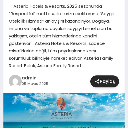
Asteria Hotels & Resorts, 2025 sezonunda
SIYASET
“Respectful” mottosu ile turizm sektörüne “Saygılı
Otelcilik Hizmeti” anlayışını kazandırıyor. Doğaya,
SPOR
insana ve topluma duyulan saygıyı temel alan bu
yaklaşım, otelin tüm hizmetlerinde kendini
TEKNOLOJI
gösteriyor. Asteria Hotels & Resorts, sadece
misafirlerine değil, tüm paydaşlarına karşı
YAŞAM
sorumluluk bilinciyle hareket ediyor. Asteria Family
Resort Belek, Asteria Family Resort…
admin
Paylaş
05 Mayıs 2025