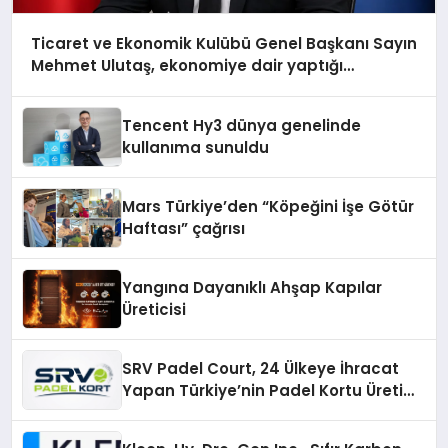
Ticaret ve Ekonomik Kulübü Genel Başkanı Sayın
Mehmet Ulutaş, ekonomiye dair yaptığı
açıklamada şunları kaydetti:
Tencent Hy3 dünya genelinde
kullanıma sunuldu
Mars Türkiye’den “Köpeğini İşe Götür
Haftası” çağrısı
Yangına Dayanıklı Ahşap Kapılar
Üreticisi
SRV Padel Court, 24 Ülkeye İhracat
Yapan Türkiye’nin Padel Kortu Üretim
Gücü