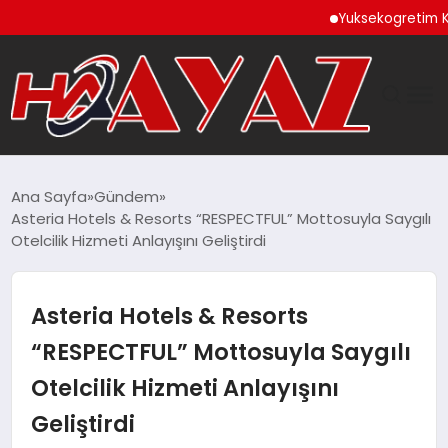
Yuksekogretim Kurulund
GÜNDEM
Ana Sayfa
Gündem
Asteria Hotels & Resorts “RESPECTFUL” Mottosuyla Saygılı
DÜNYA
Otelcilik Hizmeti Anlayışını Geliştirdi
EĞITIM
Asteria Hotels & Resorts
EKONOMI
“RESPECTFUL” Mottosuyla Saygılı
Otelcilik Hizmeti Anlayışını
MAGAZIN
Geliştirdi
SAĞLIK