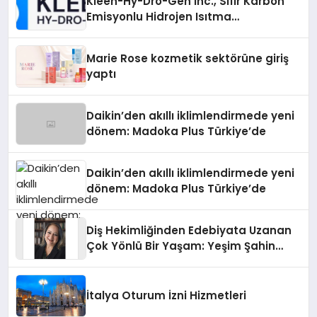
Kleen-Hy-Dro-Gen Inc., Sıfır Karbon
Emisyonlu Hidrojen Isıtma
Teknolojisinde ISO ve TSSA
Düzenleyici Onaylarını Aldı
Marie Rose kozmetik sektörüne giriş
yaptı
Daikin’den akıllı iklimlendirmede yeni
dönem: Madoka Plus Türkiye’de
Daikin’den akıllı iklimlendirmede yeni
dönem: Madoka Plus Türkiye’de
Diş Hekimliğinden Edebiyata Uzanan
Çok Yönlü Bir Yaşam: Yeşim Şahin
Yaman
İtalya Oturum İzni Hizmetleri