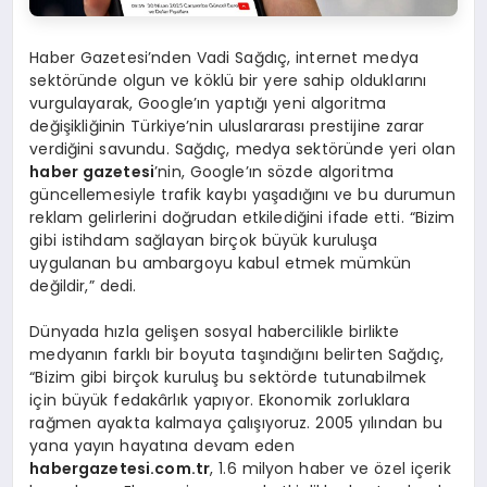
Haber Gazetesi’nden Vadi Sağdıç, internet medya
sektöründe olgun ve köklü bir yere sahip olduklarını
vurgulayarak, Google’ın yaptığı yeni algoritma
değişikliğinin Türkiye’nin uluslararası prestijine zarar
verdiğini savundu. Sağdıç, medya sektöründe yeri olan
haber gazetesi
’nin, Google’ın sözde algoritma
güncellemesiyle trafik kaybı yaşadığını ve bu durumun
reklam gelirlerini doğrudan etkilediğini ifade etti. “Bizim
gibi istihdam sağlayan birçok büyük kuruluşa
uygulanan bu ambargoyu kabul etmek mümkün
değildir,” dedi.
Dünyada hızla gelişen sosyal habercilikle birlikte
medyanın farklı bir boyuta taşındığını belirten Sağdıç,
“Bizim gibi birçok kuruluş bu sektörde tutunabilmek
için büyük fedakârlık yapıyor. Ekonomik zorluklara
rağmen ayakta kalmaya çalışıyoruz. 2005 yılından bu
yana yayın hayatına devam eden
habergazetesi.com.tr
, 1.6 milyon haber ve özel içerik