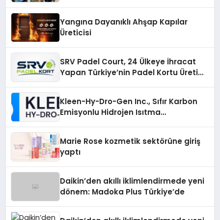
Yangına Dayanıklı Ahşap Kapılar
Üreticisi
SRV Padel Court, 24 Ülkeye İhracat
Yapan Türkiye’nin Padel Kortu Üretim
Gücü
Kleen-Hy-Dro-Gen Inc., Sıfır Karbon
Emisyonlu Hidrojen Isıtma
Teknolojisinde ISO ve TSSA
Düzenleyici Onaylarını Aldı
Marie Rose kozmetik sektörüne giriş
yaptı
Daikin’den akıllı iklimlendirmede yeni
dönem: Madoka Plus Türkiye’de