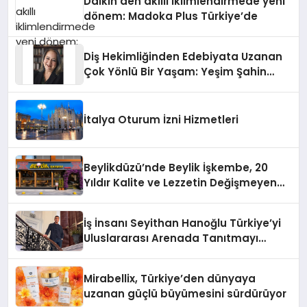
Daikin’den akıllı iklimlendirmede yeni
dönem: Madoka Plus Türkiye’de
Diş Hekimliğinden Edebiyata Uzanan
Çok Yönlü Bir Yaşam: Yeşim Şahin
Yaman
İtalya Oturum İzni Hizmetleri
Beylikdüzü’nde Beylik İşkembe, 20
Yıldır Kalite ve Lezzetin Değişmeyen
Adresi
İş İnsanı Seyithan Hanoğlu Türkiye’yi
Uluslararası Arenada Tanıtmayı
Hedefliyor
Mirabellix, Türkiye’den dünyaya
uzanan güçlü büyümesini sürdürüyor