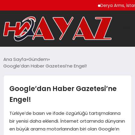
Derya Arms, İstanbul Pro
GÜNDEM
Ana Sayfa
Gündem
Google’dan Haber Gazetesi’ne Engel!
DÜNYA
EĞITIM
Google’dan Haber Gazetesi’ne
Engel!
EKONOMI
Türkiye’de basın ve ifade özgürlüğü tartışmalarına
MAGAZIN
bir yenisi daha eklendi. İnternet ortamında dünyanın
en büyük arama motorlarından biri olan Google’ın
SAĞLIK