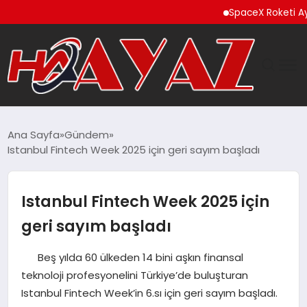
SpaceX Roketi Ay’a Çarptı 
GÜNDEM
Ana Sayfa
Gündem
Istanbul Fintech Week 2025 için geri sayım başladı
DÜNYA
EĞITIM
Istanbul Fintech Week 2025 için
geri sayım başladı
EKONOMI
Beş yılda 60 ülkeden 14 bini aşkın finansal
MAGAZIN
teknoloji profesyonelini Türkiye’de buluşturan
Istanbul Fintech Week’in 6.sı için geri sayım başladı.
SAĞLIK