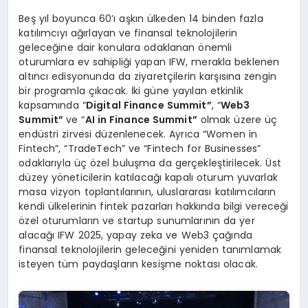
Beş yıl boyunca 60’ı aşkın ülkeden 14 binden fazla
katılımcıyı ağırlayan ve finansal teknolojilerin
geleceğine dair konulara odaklanan önemli
oturumlara ev sahipliği yapan IFW, merakla beklenen
altıncı edisyonunda da ziyaretçilerin karşısına zengin
bir programla çıkacak. İki güne yayılan etkinlik
kapsamında “
Digital Finance Summit”
, “
Web3
Summit”
ve “
AI in Finance Summit”
olmak üzere üç
endüstri zirvesi düzenlenecek. Ayrıca “Women in
Fintech”, “TradeTech” ve “Fintech for Businesses”
odaklarıyla üç özel buluşma da gerçekleştirilecek. Üst
düzey yöneticilerin katılacağı kapalı oturum yuvarlak
masa vizyon toplantılarının, uluslararası katılımcıların
kendi ülkelerinin fintek pazarları hakkında bilgi vereceği
özel oturumların ve startup sunumlarının da yer
alacağı IFW 2025, yapay zeka ve Web3 çağında
finansal teknolojilerin geleceğini yeniden tanımlamak
isteyen tüm paydaşların kesişme noktası olacak.