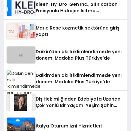
Kleen-Hy-Dro-Gen Inc., Sıfır Karbon
Emisyonlu Hidrojen Isıtma
Teknolojisinde ISO ve TSSA
Düzenleyici Onaylarını Aldı
Marie Rose kozmetik sektörüne giriş
yaptı
Daikin’den akıllı iklimlendirmede yeni
dönem: Madoka Plus Türkiye’de
Daikin’den akıllı iklimlendirmede yeni
dönem: Madoka Plus Türkiye’de
Diş Hekimliğinden Edebiyata Uzanan
Çok Yönlü Bir Yaşam: Yeşim Şahin
Yaman
İtalya Oturum İzni Hizmetleri