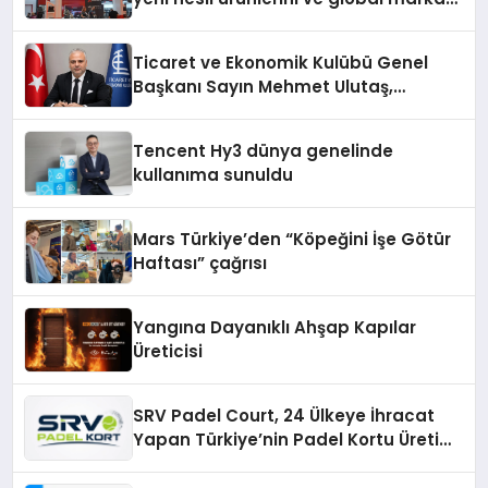
vizyonunu sergiledi
Ticaret ve Ekonomik Kulübü Genel
Başkanı Sayın Mehmet Ulutaş,
ekonomiye dair yaptığı açıklamada
şunları kaydetti:
Tencent Hy3 dünya genelinde
kullanıma sunuldu
Mars Türkiye’den “Köpeğini İşe Götür
Haftası” çağrısı
Yangına Dayanıklı Ahşap Kapılar
Üreticisi
SRV Padel Court, 24 Ülkeye İhracat
Yapan Türkiye’nin Padel Kortu Üretim
Gücü