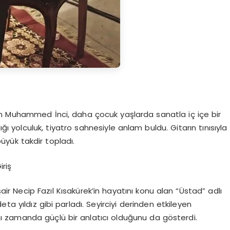
an Muhammed İnci, daha çocuk yaşlarda sanatla iç içe bir
ığı yolculuk, tiyatro sahnesiyle anlam buldu. Gitarın tınısıyla
üyük takdir topladı.
riş
r Necip Fazıl Kısakürek’in hayatını konu alan “Üstad” adlı
a yıldız gibi parladı. Seyirciyi derinden etkileyen
ı zamanda güçlü bir anlatıcı olduğunu da gösterdi.