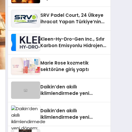
SRV Padel Court, 24 Ülkeye
İhracat Yapan Türkiye’nin
Padel Kortu Üretim Gücü
Kleen-Hy-Dro-Gen Inc., Sıfır
Karbon Emisyonlu Hidrojen
Isıtma Teknolojisinde ISO ve
TSSA Düzenleyici Onaylarını
Marie Rose kozmetik
Aldı
sektörüne giriş yaptı
Daikin’den akıllı
iklimlendirmede yeni
dönem: Madoka Plus
Türkiye’de
Daikin’den akıllı
iklimlendirmede yeni
dönem: Madoka Plus
Türkiye’de