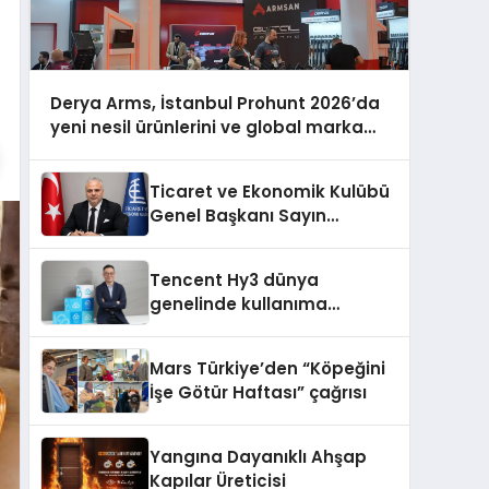
Derya Arms, İstanbul Prohunt 2026’da
yeni nesil ürünlerini ve global marka
vizyonunu sergiledi
Ticaret ve Ekonomik Kulübü
Genel Başkanı Sayın
Mehmet Ulutaş, ekonomiye
dair yaptığı açıklamada
Tencent Hy3 dünya
şunları kaydetti:
genelinde kullanıma
sunuldu
Mars Türkiye’den “Köpeğini
İşe Götür Haftası” çağrısı
Yangına Dayanıklı Ahşap
Kapılar Üreticisi