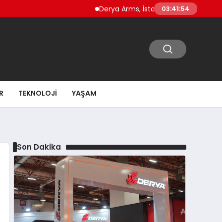
Derya Arms, İstanbul Prohunt 2026’da yeni nesil
03:41:56
R
TEKNOLOJI
YAŞAM
Son Dakika