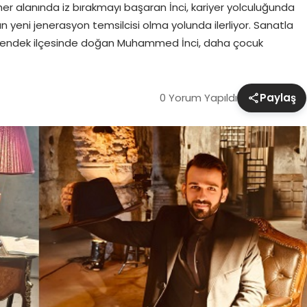
alanında iz bırakmayı başaran İnci, kariyer yolculuğunda
n yeni jenerasyon temsilcisi olma yolunda ilerliyor. Sanatla
n Hendek ilçesinde doğan Muhammed İnci, daha çocuk
0 Yorum Yapıldı
Paylaş