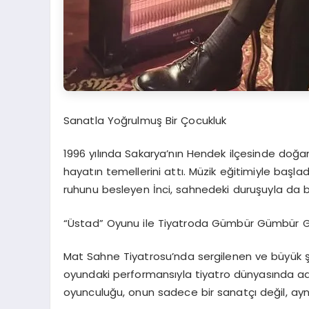
Sanatla Yoğrulmuş Bir Çocukluk
1996 yılında Sakarya’nın Hendek ilçesinde doğ
hayatın temellerini attı. Müzik eğitimiyle başlad
ruhunu besleyen İnci, sahnedeki duruşuyla da b
“Üstad” Oyunu ile Tiyatroda Gümbür Gümbür Gi
Mat Sahne Tiyatrosu’nda sergilenen ve büyük şai
oyundaki performansıyla tiyatro dünyasında adet
oyunculuğu, onun sadece bir sanatçı değil, ayn