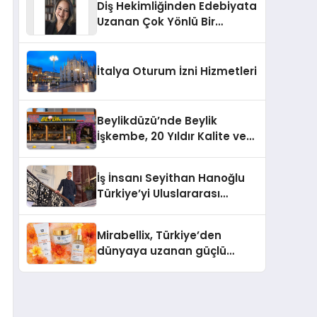
Diş Hekimliğinden Edebiyata
Uzanan Çok Yönlü Bir
Yaşam: Yeşim Şahin Yaman
İtalya Oturum İzni Hizmetleri
Beylikdüzü’nde Beylik
İşkembe, 20 Yıldır Kalite ve
Lezzetin Değişmeyen Adresi
İş İnsanı Seyithan Hanoğlu
Türkiye’yi Uluslararası
Arenada Tanıtmayı
Hedefliyor
Mirabellix, Türkiye’den
dünyaya uzanan güçlü
büyümesini sürdürüyor