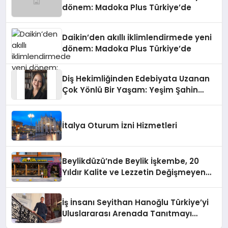
dönem: Madoka Plus Türkiye’de
Daikin’den akıllı iklimlendirmede yeni
dönem: Madoka Plus Türkiye’de
Diş Hekimliğinden Edebiyata Uzanan
Çok Yönlü Bir Yaşam: Yeşim Şahin
Yaman
İtalya Oturum İzni Hizmetleri
Beylikdüzü’nde Beylik İşkembe, 20
Yıldır Kalite ve Lezzetin Değişmeyen
Adresi
İş İnsanı Seyithan Hanoğlu Türkiye’yi
Uluslararası Arenada Tanıtmayı
Hedefliyor