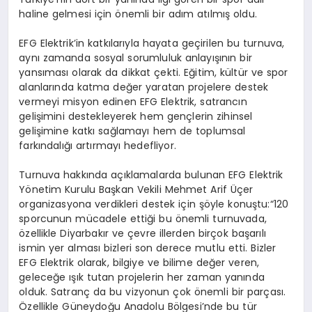
haline gelmesi için önemli bir adım atılmış oldu.
EFG Elektrik’in katkılarıyla hayata geçirilen bu turnuva,
aynı zamanda sosyal sorumluluk anlayışının bir
yansıması olarak da dikkat çekti. Eğitim, kültür ve spor
alanlarında katma değer yaratan projelere destek
vermeyi misyon edinen EFG Elektrik, satrancın
gelişimini destekleyerek hem gençlerin zihinsel
gelişimine katkı sağlamayı hem de toplumsal
farkındalığı artırmayı hedefliyor.
Turnuva hakkında açıklamalarda bulunan EFG Elektrik
Yönetim Kurulu Başkan Vekili Mehmet Arif Üçer
organizasyona verdikleri destek için şöyle konuştu:“120
sporcunun mücadele ettiği bu önemli turnuvada,
özellikle Diyarbakır ve çevre illerden birçok başarılı
ismin yer alması bizleri son derece mutlu etti. Bizler
EFG Elektrik olarak, bilgiye ve bilime değer veren,
geleceğe ışık tutan projelerin her zaman yanında
olduk. Satranç da bu vizyonun çok önemli bir parçası.
Özellikle Güneydoğu Anadolu Bölgesi’nde bu tür