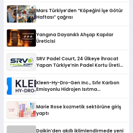
Mars Türkiye’den “Köpeğini İşe Götür
Haftası” çağrısı
Yangına Dayanıklı Ahşap Kapılar
Üreticisi
SRV Padel Court, 24 Ülkeye İhracat
Yapan Türkiye’nin Padel Kortu Üretim
Gücü
Kleen-Hy-Dro-Gen Inc., Sıfır Karbon
Emisyonlu Hidrojen Isıtma
Teknolojisinde ISO ve TSSA
Düzenleyici Onaylarını Aldı
Marie Rose kozmetik sektörüne giriş
yaptı
Daikin’den akıllı iklimlendirmede yeni