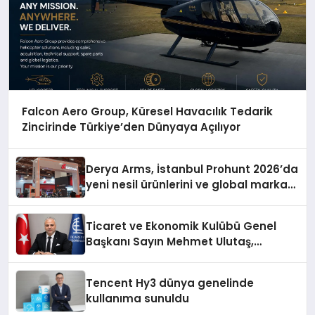
Falcon Aero Group, Küresel Havacılık Tedarik
Zincirinde Türkiye’den Dünyaya Açılıyor
Derya Arms, İstanbul Prohunt 2026’da
yeni nesil ürünlerini ve global marka
vizyonunu sergiledi
Ticaret ve Ekonomik Kulübü Genel
Başkanı Sayın Mehmet Ulutaş,
ekonomiye dair yaptığı açıklamada
şunları kaydetti:
Tencent Hy3 dünya genelinde
kullanıma sunuldu