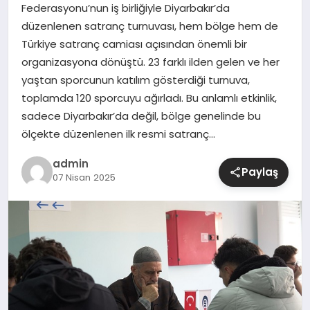
Federasyonu’nun iş birliğiyle Diyarbakır’da
düzenlenen satranç turnuvası, hem bölge hem de
SIYASET
Türkiye satranç camiası açısından önemli bir
organizasyona dönüştü. 23 farklı ilden gelen ve her
SPOR
yaştan sporcunun katılım gösterdiği turnuva,
toplamda 120 sporcuyu ağırladı. Bu anlamlı etkinlik,
TEKNOLOJI
sadece Diyarbakır’da değil, bölge genelinde bu
ölçekte düzenlenen ilk resmi satranç…
YAŞAM
admin
Paylaş
07 Nisan 2025