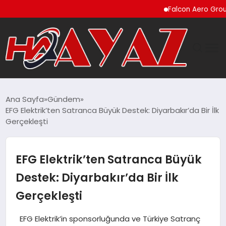
Falcon Aero Group, Küre
GÜNDEM
Ana Sayfa
Gündem
EFG Elektrik’ten Satranca Büyük Destek: Diyarbakır’da Bir İlk
DÜNYA
Gerçekleşti
EĞITIM
EFG Elektrik’ten Satranca Büyük
EKONOMI
Destek: Diyarbakır’da Bir İlk
Gerçekleşti
MAGAZIN
EFG Elektrik’in sponsorluğunda ve Türkiye Satranç
SAĞLIK