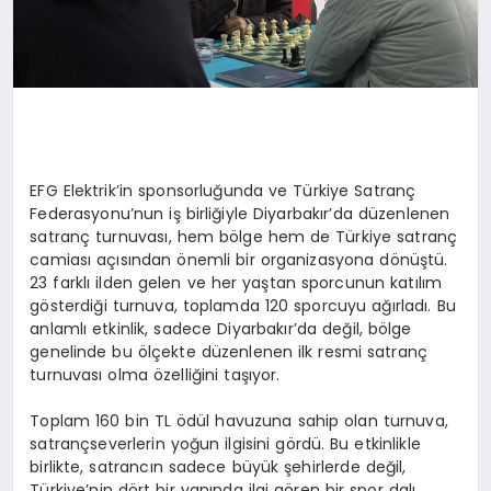
EFG Elektrik’in sponsorluğunda ve Türkiye Satranç
Federasyonu’nun iş birliğiyle Diyarbakır’da düzenlenen
satranç turnuvası, hem bölge hem de Türkiye satranç
camiası açısından önemli bir organizasyona dönüştü.
23 farklı ilden gelen ve her yaştan sporcunun katılım
gösterdiği turnuva, toplamda 120 sporcuyu ağırladı. Bu
anlamlı etkinlik, sadece Diyarbakır’da değil, bölge
genelinde bu ölçekte düzenlenen ilk resmi satranç
turnuvası olma özelliğini taşıyor.
Toplam 160 bin TL ödül havuzuna sahip olan turnuva,
satrançseverlerin yoğun ilgisini gördü. Bu etkinlikle
birlikte, satrancın sadece büyük şehirlerde değil,
Türkiye’nin dört bir yanında ilgi gören bir spor dalı