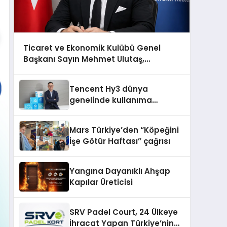
Ticaret ve Ekonomik Kulübü Genel
Başkanı Sayın Mehmet Ulutaş,
ekonomiye dair yaptığı açıklamada
şunları kaydetti:
Tencent Hy3 dünya
genelinde kullanıma
sunuldu
Mars Türkiye’den “Köpeğini
İşe Götür Haftası” çağrısı
Yangına Dayanıklı Ahşap
Kapılar Üreticisi
SRV Padel Court, 24 Ülkeye
İhracat Yapan Türkiye’nin