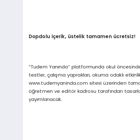
Dopdolu iç
erik,
üstelik tamamen ücretsiz!
“Tudem Yanında” platformunda okul öncesinden 
testler, çalışma yaprakları, okuma odaklı etkinlikle
www.tudemyaninda.com sitesi üzerinden tamame
öğretmen ve editör kadrosu tarafından tasarlana
yayımlanacak.