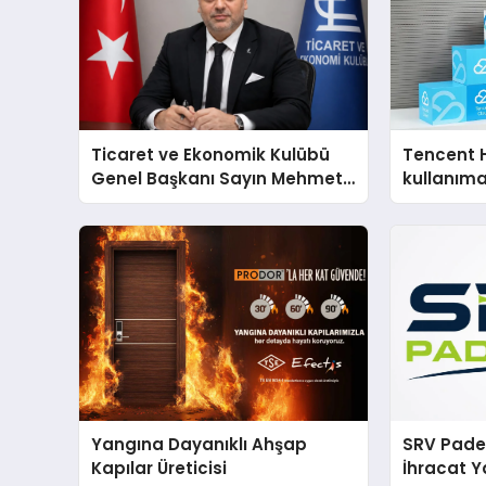
Ticaret ve Ekonomik Kulübü
Tencent 
Genel Başkanı Sayın Mehmet
kullanım
Ulutaş, ekonomiye dair yaptığı
açıklamada şunları kaydetti:
Yangına Dayanıklı Ahşap
SRV Padel
Kapılar Üreticisi
İhracat Y