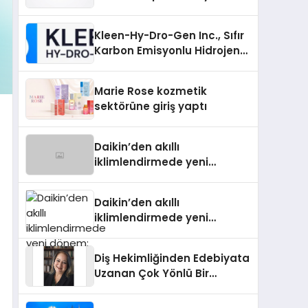
Padel Kortu Üretim Gücü
Kleen-Hy-Dro-Gen Inc., Sıfır
Karbon Emisyonlu Hidrojen
Isıtma Teknolojisinde ISO ve
TSSA Düzenleyici Onaylarını
Marie Rose kozmetik
Aldı
sektörüne giriş yaptı
Daikin’den akıllı
iklimlendirmede yeni
dönem: Madoka Plus
Türkiye’de
Daikin’den akıllı
iklimlendirmede yeni
dönem: Madoka Plus
Türkiye’de
Diş Hekimliğinden Edebiyata
Uzanan Çok Yönlü Bir
Yaşam: Yeşim Şahin Yaman