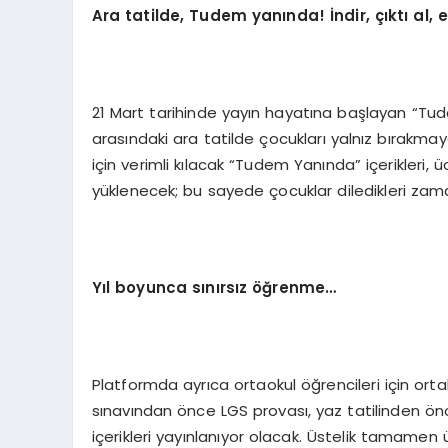
Ara t
atilde, Tudem
yanında! İndir, çıktı al,
21 Mart tarihinde yayın hayatına başlayan “Tud
arasındaki ara tatilde çocukları yalnız bırakm
için verimli kılacak “Tudem Yanında” içerikleri, ü
yüklenecek; bu sayede çocuklar diledikleri zam
Y
ıl boyunca sınırsız öğrenme…
Platformda ayrıca ortaokul öğrencileri için ort
sınavından önce LGS provası, yaz tatilinden önce
içerikleri yayınlanıyor olacak. Üstelik tamamen 