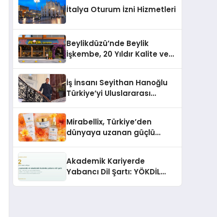
İtalya Oturum İzni Hizmetleri
Beylikdüzü’nde Beylik
İşkembe, 20 Yıldır Kalite ve
Lezzetin Değişmeyen Adresi
İş İnsanı Seyithan Hanoğlu
Türkiye’yi Uluslararası
Arenada Tanıtmayı
Hedefliyor
Mirabellix, Türkiye’den
dünyaya uzanan güçlü
büyümesini sürdürüyor
Akademik Kariyerde
Yabancı Dil Şartı: YÖKDİL
Neden Bu Kadar Belirleyici?