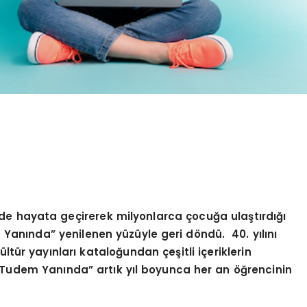
e hayata geçirerek milyonlarca ç
ocu
ğa ulaştırdığı
 Yan
ında” yenilenen yüzüyle geri d
ö
ndü.
40. yılını
tür yayınları kataloğundan çeşitli içeriklerin
Tudem Yan
ında” artık yıl boyunca her an öğrencinin