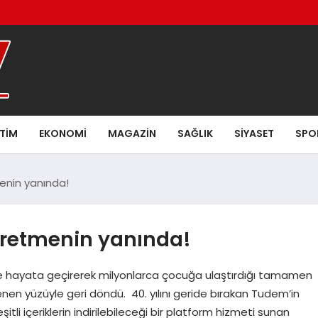
ITIM
EKONOMI
MAGAZIN
SAĞLIK
SIYASET
SPO
enin yanında!
ğretmenin yanında!
yata geçirerek milyonlarca çocuğa ulaştırdığı tamamen
nen yüzüyle geri döndü. 40. yılını geride bırakan Tudem’in
tli içeriklerin indirilebileceği bir platform hizmeti sunan