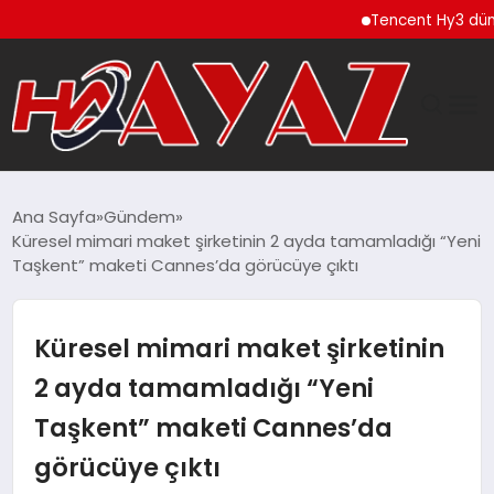
Tencent Hy3 dünya gene
GÜNDEM
Ana Sayfa
Gündem
Küresel mimari maket şirketinin 2 ayda tamamladığı “Yeni
DÜNYA
Taşkent” maketi Cannes’da görücüye çıktı
EĞITIM
Küresel mimari maket şirketinin
EKONOMI
2 ayda tamamladığı “Yeni
Taşkent” maketi Cannes’da
MAGAZIN
görücüye çıktı
SAĞLIK