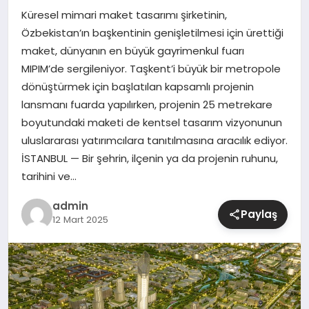
Küresel mimari maket tasarımı şirketinin,
SIYASET
Özbekistan’ın başkentinin genişletilmesi için ürettiği
maket, dünyanın en büyük gayrimenkul fuarı
SPOR
MIPIM’de sergileniyor. Taşkent’i büyük bir metropole
dönüştürmek için başlatılan kapsamlı projenin
TEKNOLOJI
lansmanı fuarda yapılırken, projenin 25 metrekare
boyutundaki maketi de kentsel tasarım vizyonunun
YAŞAM
uluslararası yatırımcılara tanıtılmasına aracılık ediyor.
İSTANBUL — Bir şehrin, ilçenin ya da projenin ruhunu,
tarihini ve…
admin
Paylaş
12 Mart 2025