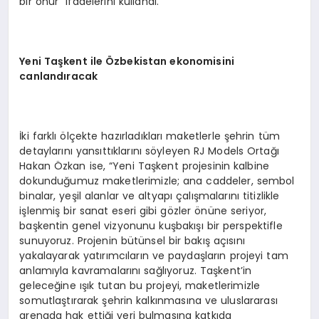
bir onur” ifadelerini kullandı.
Yeni Taşkent ile Özbekistan ekonomisini
canlandıracak
İki farklı ölçekte hazırladıkları maketlerle şehrin tüm
detaylarını yansıttıklarını söyleyen RJ Models Ortağı
Hakan Özkan ise, “Yeni Taşkent projesinin kalbine
dokunduğumuz maketlerimizle; ana caddeler, sembol
binalar, yeşil alanlar ve altyapı çalışmalarını titizlikle
işlenmiş bir sanat eseri gibi gözler önüne seriyor,
başkentin genel vizyonunu kuşbakışı bir perspektifle
sunuyoruz. Projenin bütünsel bir bakış açısını
yakalayarak yatırımcıların ve paydaşların projeyi tam
anlamıyla kavramalarını sağlıyoruz. Taşkent’in
geleceğine ışık tutan bu projeyi, maketlerimizle
somutlaştırarak şehrin kalkınmasına ve uluslararası
arenada hak ettiği yeri bulmasına katkıda