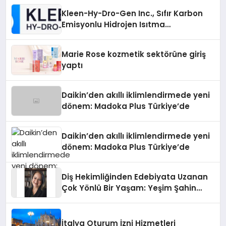
Kleen-Hy-Dro-Gen Inc., Sıfır Karbon
Emisyonlu Hidrojen Isıtma
Teknolojisinde ISO ve TSSA
Düzenleyici Onaylarını Aldı
Marie Rose kozmetik sektörüne giriş
yaptı
Daikin’den akıllı iklimlendirmede yeni
dönem: Madoka Plus Türkiye’de
Daikin’den akıllı iklimlendirmede yeni
dönem: Madoka Plus Türkiye’de
Diş Hekimliğinden Edebiyata Uzanan
Çok Yönlü Bir Yaşam: Yeşim Şahin
Yaman
İtalya Oturum İzni Hizmetleri