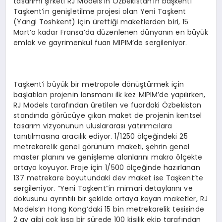
tasarımı şirketi RJ Models’ın Özbekistan’ın başkenti
Taşkent’in genişletilme projesi olan Yeni Taşkent
(Yangi Toshkent) için ürettiği maketlerden biri, 15
Mart’a kadar Fransa’da düzenlenen dünyanın en büyük
emlak ve gayrimenkul fuarı MIPIM’de sergileniyor.
Taşkent’i büyük bir metropole dönüştürmek için
başlatılan projenin lansmanı ilk kez MIPIM’de yapılırken,
RJ Models tarafından üretilen ve fuardaki Özbekistan
standında görücüye çıkan maket de projenin kentsel
tasarım vizyonunun uluslararası yatırımcılara
tanıtılmasına aracılık ediyor. 1/1250 ölçeğindeki 25
metrekarelik genel görünüm maketi, şehrin genel
master planını ve genişleme alanlarını makro ölçekte
ortaya koyuyor. Proje için 1/500 ölçeğinde hazırlanan
137 metrekare boyutundaki dev maket ise Taşkent’te
sergileniyor. “Yeni Taşkent”in mimari detaylarını ve
dokusunu ayrıntılı bir şekilde ortaya koyan maketler, RJ
Models’ın Hong Kong’daki 15 bin metrekarelik tesisinde
2 ay gibi çok kısa bir sürede 100 kişilik ekip tarafından