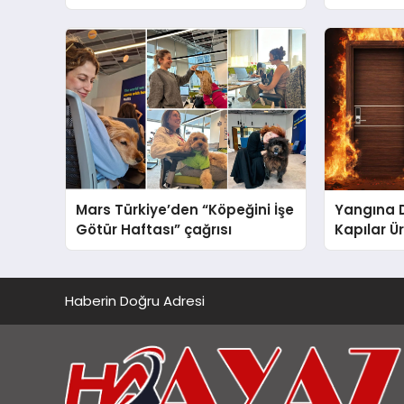
global marka vizyonunu
Ulutaş, e
sergiledi
açıklamad
Mars Türkiye’den “Köpeğini İşe
Yangına 
Götür Haftası” çağrısı
Kapılar Ür
Haberin Doğru Adresi