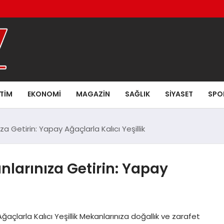
ITIM
EKONOMI
MAGAZIN
SAĞLIK
SIYASET
SPO
a Getirin: Yapay Ağaçlarla Kalıcı Yeşillik
larınıza Getirin: Yapay
açlarla Kalıcı Yeşillik Mekanlarınıza doğallık ve zarafet