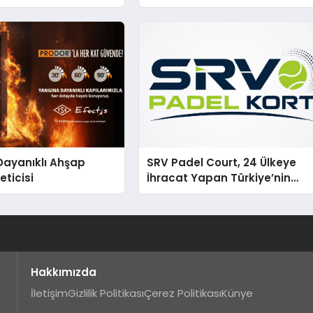
konomiye dair yaptığı
a şunları kaydetti:
Dayanıklı Ahşap
SRV Padel Court, 24 Ülkeye
eticisi
İhracat Yapan Türkiye’nin
Padel Kortu Üretim Gücü
Hakkımızda
İletişim
Gizlilik Politikası
Çerez Politikası
Künye