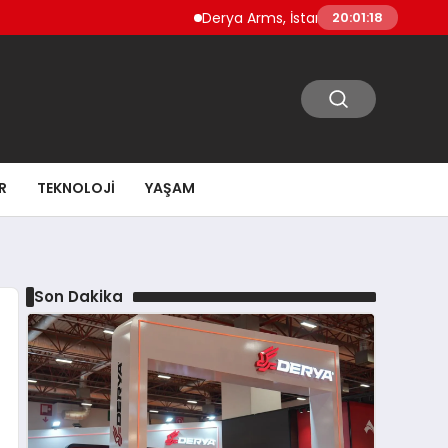
Derya Arms, İstanbul Prohunt 2026’da yen
20:01:19
R
TEKNOLOJI
YAŞAM
Son Dakika