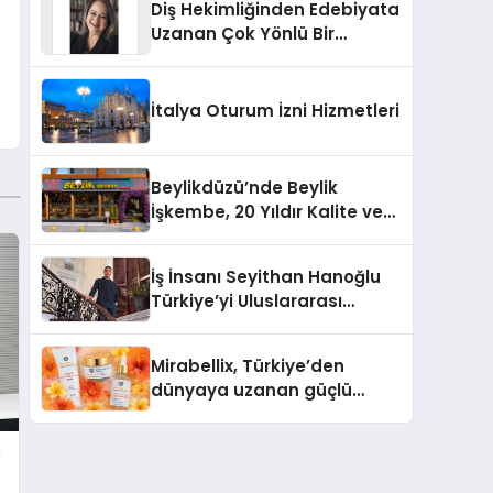
Diş Hekimliğinden Edebiyata
Uzanan Çok Yönlü Bir
Yaşam: Yeşim Şahin Yaman
İtalya Oturum İzni Hizmetleri
Beylikdüzü’nde Beylik
İşkembe, 20 Yıldır Kalite ve
Lezzetin Değişmeyen Adresi
İş İnsanı Seyithan Hanoğlu
Türkiye’yi Uluslararası
Arenada Tanıtmayı
Hedefliyor
Mirabellix, Türkiye’den
dünyaya uzanan güçlü
büyümesini sürdürüyor
e