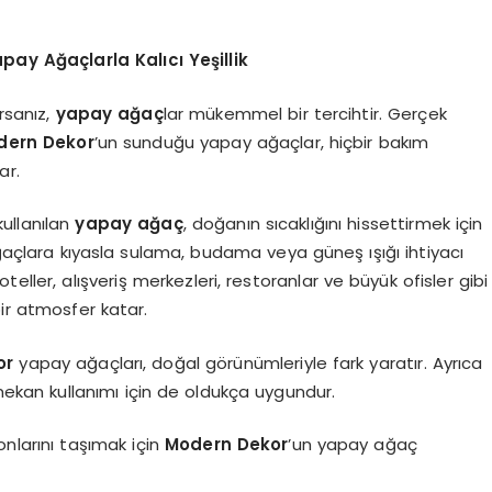
pay Ağaçlarla Kalıcı Yeşillik
rsanız,
yapay ağaç
lar mükemmel bir tercihtir. Gerçek
dern Dekor
’un sunduğu yapay ağaçlar, hiçbir bakım
ar.
kullanılan
yapay ağaç
, doğanın sıcaklığını hissettirmek için
ağaçlara kıyasla sulama, budama veya güneş ışığı ihtiyacı
eller, alışveriş merkezleri, restoranlar ve büyük ofisler gibi
bir atmosfer katar.
or
yapay ağaçları, doğal görünümleriyle fark yaratır. Ayrıca
ş mekan kullanımı için de oldukça uygundur.
onlarını taşımak için
Modern Dekor
’un yapay ağaç