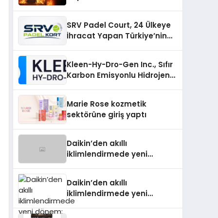
SRV Padel Court, 24 Ülkeye
İhracat Yapan Türkiye’nin
Padel Kortu Üretim Gücü
Kleen-Hy-Dro-Gen Inc., Sıfır
Karbon Emisyonlu Hidrojen
Isıtma Teknolojisinde ISO ve
TSSA Düzenleyici Onaylarını
Marie Rose kozmetik
Aldı
sektörüne giriş yaptı
Daikin’den akıllı
iklimlendirmede yeni
dönem: Madoka Plus
Türkiye’de
Daikin’den akıllı
iklimlendirmede yeni
dönem: Madoka Plus
Türkiye’de