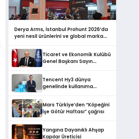
Derya Arms, İstanbul Prohunt 2026’da
yeni nesil ürünlerini ve global marka
vizyonunu sergiledi
Ticaret ve Ekonomik Kulübü
Genel Başkanı Sayın
Mehmet Ulutaş, ekonomiye
dair yaptığı açıklamada
Tencent Hy3 dünya
şunları kaydetti:
genelinde kullanıma
sunuldu
Mars Türkiye’den “Köpeğini
İşe Götür Haftası” çağrısı
Yangına Dayanıklı Ahşap
Kapılar Üreticisi