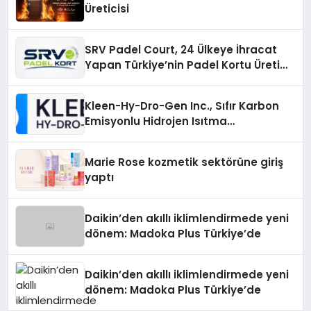
Üreticisi
SRV Padel Court, 24 Ülkeye İhracat
Yapan Türkiye’nin Padel Kortu Üretim
Gücü
Kleen-Hy-Dro-Gen Inc., Sıfır Karbon
Emisyonlu Hidrojen Isıtma
Teknolojisinde ISO ve TSSA
Düzenleyici Onaylarını Aldı
Marie Rose kozmetik sektörüne giriş
yaptı
Daikin’den akıllı iklimlendirmede yeni
dönem: Madoka Plus Türkiye’de
Daikin’den akıllı iklimlendirmede yeni
dönem: Madoka Plus Türkiye’de