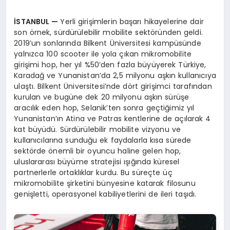
İ
STANBUL
—
Yerli girişimlerin başarı hikayelerine dair
son örnek, sürdürülebilir mobilite sektöründen geldi.
2019’un sonlarında Bilkent Üniversitesi kampüsünde
yalnızca 100 scooter ile yola çıkan mikromobilite
girişimi hop, her yıl %50’den fazla büyüyerek Türkiye,
Karadağ ve Yunanistan’da 2,5 milyonu aşkın kullanıcıya
ulaştı. Bilkent Üniversitesi’nde dört girişimci tarafından
kurulan ve bugüne dek 20 milyonu aşkın sürüşe
aracılık eden hop, Selanik’ten sonra geçtiğimiz yıl
Yunanistan’ın Atina ve Patras kentlerine de açılarak 4
kat büyüdü. Sürdürülebilir mobilite vizyonu ve
kullanıcılarına sunduğu ek faydalarla kısa sürede
sektörde önemli bir oyuncu haline gelen hop,
uluslararası büyüme stratejisi ışığında küresel
partnerlerle ortaklıklar kurdu. Bu süreçte üç
mikromobilite şirketini bünyesine katarak filosunu
genişletti, operasyonel kabiliyetlerini de ileri taşıdı.