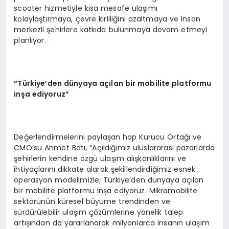
scooter hizmetiyle kısa mesafe ulaşımı
kolaylaştırmaya, çevre kirliliğini azaltmaya ve insan
merkezli şehirlere katkıda bulunmaya devam etmeyi
planlıyor.
“
T
ü
rkiye
’
den d
ü
nyaya a
çı
lan bir mobilite platformu
in
ş
a ediyoruz
”
Değerlendirmelerini paylaşan hop Kurucu Ortağı ve
CMO’su Ahmet Batı, “Açıldığımız uluslararası pazarlarda
şehirlerin kendine özgü ulaşım alışkanlıklarını ve
ihtiyaçlarını dikkate alarak şekillendirdiğimiz esnek
operasyon modelimizle, Türkiye’den dünyaya açılan
bir mobilite platformu inşa ediyoruz. Mikromobilite
sektörünün küresel büyüme trendinden ve
sürdürülebilir ulaşım çözümlerine yönelik talep
artışından da yararlanarak milyonlarca insanın ulaşım