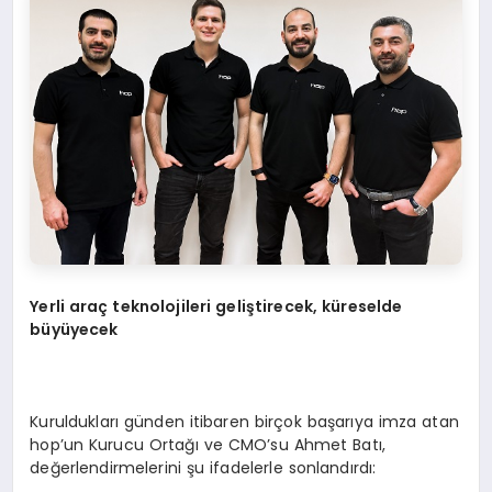
Yerli ara
ç
teknolojileri geli
ş
tirecek, k
ü
reselde
b
ü
y
ü
yecek
Kuruldukları günden itibaren birçok başarıya imza atan
hop’un Kurucu Ortağı ve CMO’su Ahmet Batı,
değerlendirmelerini şu ifadelerle sonlandırdı: