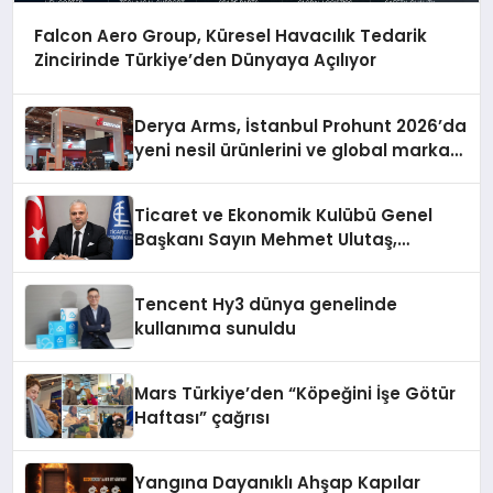
Falcon Aero Group, Küresel Havacılık Tedarik
Zincirinde Türkiye’den Dünyaya Açılıyor
Derya Arms, İstanbul Prohunt 2026’da
yeni nesil ürünlerini ve global marka
vizyonunu sergiledi
Ticaret ve Ekonomik Kulübü Genel
Başkanı Sayın Mehmet Ulutaş,
ekonomiye dair yaptığı açıklamada
şunları kaydetti:
Tencent Hy3 dünya genelinde
kullanıma sunuldu
Mars Türkiye’den “Köpeğini İşe Götür
Haftası” çağrısı
Yangına Dayanıklı Ahşap Kapılar