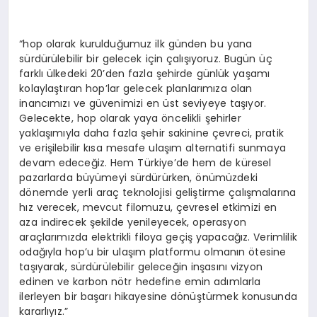
“hop olarak kurulduğumuz ilk günden bu yana
sürdürülebilir bir gelecek için çalışıyoruz. Bugün üç
farklı ülkedeki 20’den fazla şehirde günlük yaşamı
kolaylaştıran hop’lar gelecek planlarımıza olan
inancımızı ve güvenimizi en üst seviyeye taşıyor.
Gelecekte, hop olarak yaya öncelikli şehirler
yaklaşımıyla daha fazla şehir sakinine çevreci, pratik
ve erişilebilir kısa mesafe ulaşım alternatifi sunmaya
devam edeceğiz. Hem Türkiye’de hem de küresel
pazarlarda büyümeyi sürdürürken, önümüzdeki
dönemde yerli araç teknolojisi geliştirme çalışmalarına
hız verecek, mevcut filomuzu, çevresel etkimizi en
aza indirecek şekilde yenileyecek, operasyon
araçlarımızda elektrikli filoya geçiş yapacağız. Verimlilik
odağıyla hop’u bir ulaşım platformu olmanın ötesine
taşıyarak, sürdürülebilir geleceğin inşasını vizyon
edinen ve karbon nötr hedefine emin adımlarla
ilerleyen bir başarı hikayesine dönüştürmek konusunda
kararlıyız.”