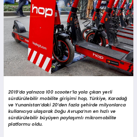
2019
’
da yaln
ı
zca 100 scooter’la yola
çı
kan yerli
s
ü
rd
ü
r
ü
lebilir mobilite giri
ş
imi hop, T
ü
rkiye, Karada
ğ
ve Yunanistan
’
daki 20
’
den fazla
ş
ehirde milyonlarca
kullan
ı
c
ı
ya ula
ş
arak Do
ğ
u Avrupa’n
ı
n en h
ı
zl
ı ve
sü
rd
ü
r
ü
lebilir b
ü
y
ü
yen payla
şı
ml
ı
mikromobilite
platformu oldu.