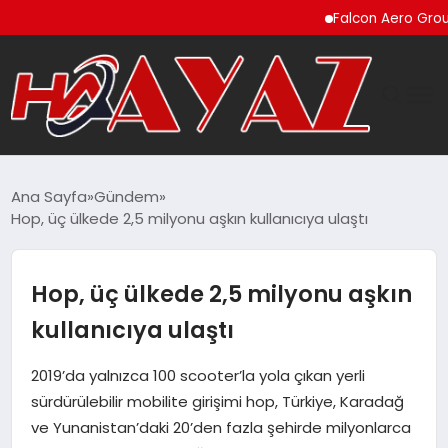
Falcon Aero Group, Küresel
GÜNDEM
Ana Sayfa
Gündem
Hop, üç ülkede 2,5 milyonu aşkın kullanıcıya ulaştı
DÜNYA
EĞITIM
Hop, üç ülkede 2,5 milyonu aşkın
kullanıcıya ulaştı
EKONOMI
2019’da yalnızca 100 scooter’la yola çıkan yerli
MAGAZIN
sürdürülebilir mobilite girişimi hop, Türkiye, Karadağ
ve Yunanistan’daki 20’den fazla şehirde milyonlarca
SAĞLIK