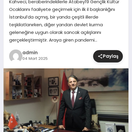
Kahveci, beraberindekilerle Atabey19 Gençlik Kültür
Ocaklarını faaliyete geçirmek için ilk il başkanlığını
SIYASET
İstanbul’da açmış, bir yanda çeşitli illerde
teşkilatlanırken, diğer yandan devlet kurma
SPOR
geleneğine uygun olarak sancak açılışlarını
gerçekleştirmiştir. Araya giren pandemi…
TEKNOLOJI
admin
Paylaş
04 Mart 2025
YAŞAM