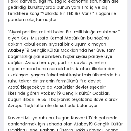
Hakkı Kahveci, eğitim, sağlık, ekonomik sorunların dile
getirildiği kurultaylarda bunun yanı sıra iç ve dış
tehditlere karşı “Yollarda Bir TEK Biz Varız.” sloganı ile
gündem oluşturmuştur.
“Siyasi partiler, milleti böler. Biz, milli birliğe muhtacız.”
diyen Gazi Mustafa Kemal Atatürk’ün bu sözünü
doktrin kabul eden, siyasal bir oluşum olmayan
Atabey
19 Gençlik Kültür Ocakları’nda her üye, tam
bağımsızlığı şiar edinirken, hiçbir siyasi partiye üye
değildir. Ayrıca her üye, partisiz devlet yönetim
algoritmasını benimsemektedir. Atatürk ilkelerinden
uzaklaşan, yaşam felsefesini kaybetmiş ülkemizde bu
ruhu tekrar diriltmenin formülünü “Ya devlet
Atatürkleşecek ya da Atatürkler devletleşecek”
ilkesinde gören Atabey 19 Gençlik Kültür Ocakları,
bugün itibari ile 55 il başkanlık teşkilatına ilave olarak
Avrupa Teşkilatları ile de sahada bulunuyor.
Kuvva-i Milliye ruhunu, bugün Kuvva-i Türk çatısında
canlandırmak için sahada olan Atabey19 Gençlik Kültür
Ocakları Genel Başkanı Hüseyin Hakkı Kahveci, Adana