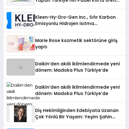
Yapan Türkiye’nin Padel Kortu Üretim
Gücü
Kleen-Hy-Dro-Gen Inc., Sıfır Karbon
Emisyonlu Hidrojen Isıtma
Teknolojisinde ISO ve TSSA
Düzenleyici Onaylarını Aldı
Marie Rose kozmetik sektörüne giriş
yaptı
Daikin’den akıllı iklimlendirmede yeni
dönem: Madoka Plus Türkiye’de
Daikin’den akıllı iklimlendirmede yeni
dönem: Madoka Plus Türkiye’de
Diş Hekimliğinden Edebiyata Uzanan
Çok Yönlü Bir Yaşam: Yeşim Şahin
Yaman