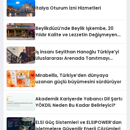
İtalya Oturum İzni Hizmetleri
Beylikdüzü’nde Beylik İşkembe, 20
Yıldır Kalite ve Lezzetin Değişmeyen
Adresi
İş İnsanı Seyithan Hanoğlu Türkiye’yi
Uluslararası Arenada Tanıtmayı
Hedefliyor
Mirabellix, Türkiye’den dünyaya
uzanan güçlü büyümesini sürdürüyor
Akademik Kariyerde Yabancı Dil Şartı:
YÖKDİL Neden Bu Kadar Belirleyici?
ELSİ Güç Sistemleri ve ELSIPOWER’dan
İşletmelere Güvenilir Enerji Çözümleri