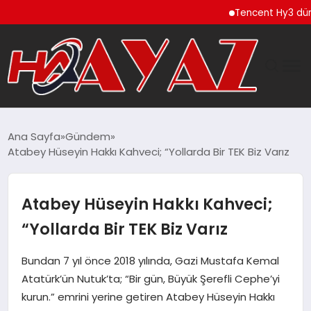
Tencent Hy3 dünya ge
GÜNDEM
Ana Sayfa
Gündem
Atabey Hüseyin Hakkı Kahveci; “Yollarda Bir TEK Biz Varız
DÜNYA
EĞITIM
Atabey Hüseyin Hakkı Kahveci;
“Yollarda Bir TEK Biz Varız
EKONOMI
Bundan 7 yıl önce 2018 yılında, Gazi Mustafa Kemal
MAGAZIN
Atatürk’ün Nutuk’ta; “Bir gün, Büyük Şerefli Cephe’yi
kurun.” emrini yerine getiren Atabey Hüseyin Hakkı
SAĞLIK