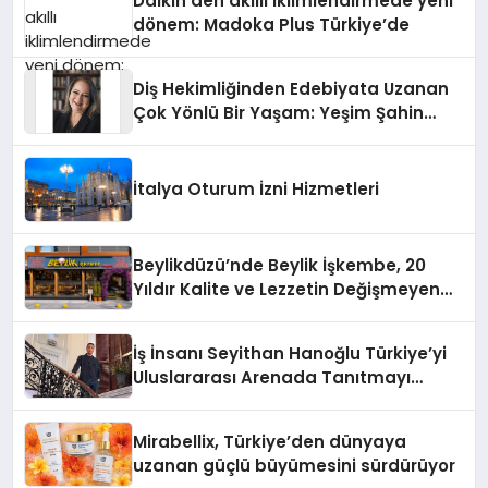
Daikin’den akıllı iklimlendirmede yeni
dönem: Madoka Plus Türkiye’de
Diş Hekimliğinden Edebiyata Uzanan
Çok Yönlü Bir Yaşam: Yeşim Şahin
Yaman
İtalya Oturum İzni Hizmetleri
Beylikdüzü’nde Beylik İşkembe, 20
Yıldır Kalite ve Lezzetin Değişmeyen
Adresi
İş İnsanı Seyithan Hanoğlu Türkiye’yi
Uluslararası Arenada Tanıtmayı
Hedefliyor
Mirabellix, Türkiye’den dünyaya
uzanan güçlü büyümesini sürdürüyor