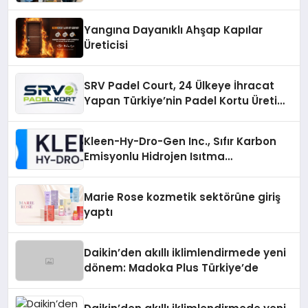
Yangına Dayanıklı Ahşap Kapılar
Üreticisi
SRV Padel Court, 24 Ülkeye İhracat
Yapan Türkiye’nin Padel Kortu Üretim
Gücü
Kleen-Hy-Dro-Gen Inc., Sıfır Karbon
Emisyonlu Hidrojen Isıtma
Teknolojisinde ISO ve TSSA
Düzenleyici Onaylarını Aldı
Marie Rose kozmetik sektörüne giriş
yaptı
Daikin’den akıllı iklimlendirmede yeni
dönem: Madoka Plus Türkiye’de