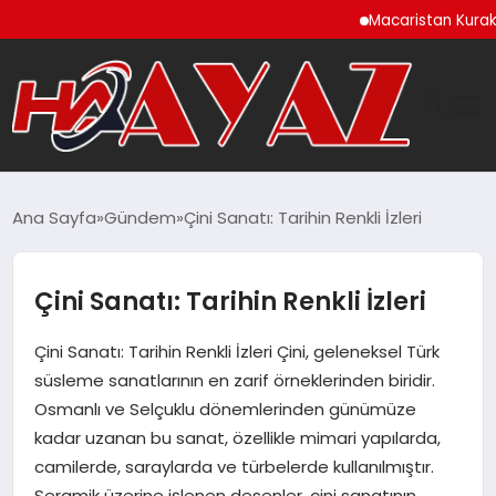
Macaristan Kuraklık N
GÜNDEM
Ana Sayfa
Gündem
Çini Sanatı: Tarihin Renkli İzleri
DÜNYA
Çini Sanatı: Tarihin Renkli İzleri
EĞITIM
Çini Sanatı: Tarihin Renkli İzleri Çini, geleneksel Türk
EKONOMI
süsleme sanatlarının en zarif örneklerinden biridir.
Osmanlı ve Selçuklu dönemlerinden günümüze
MAGAZIN
kadar uzanan bu sanat, özellikle mimari yapılarda,
camilerde, saraylarda ve türbelerde kullanılmıştır.
SAĞLIK
Seramik üzerine işlenen desenler, çini sanatının