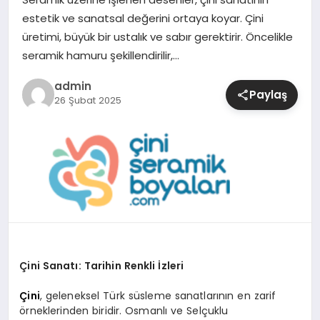
estetik ve sanatsal değerini ortaya koyar. Çini
SIYASET
üretimi, büyük bir ustalık ve sabır gerektirir. Öncelikle
seramik hamuru şekillendirilir,…
SPOR
admin
Paylaş
26 Şubat 2025
TEKNOLOJI
YAŞAM
Çini Sanatı: Tarihin Renkli İzleri
Çini
, geleneksel Türk süsleme sanatlarının en zarif
örneklerinden biridir. Osmanlı ve Selçuklu