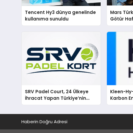
Tencent Hy3 dünya genelinde
Mars Türk
kullanıma sunuldu
Götür Haf
SRV Padel Court, 24 Ülkeye
Kleen-Hy-
İhracat Yapan Türkiye’nin
Karbon Em
Padel Kortu Üretim Gücü
Isıtma Te
TSSA Düze
Aldı
Haberin Doğru Adresi