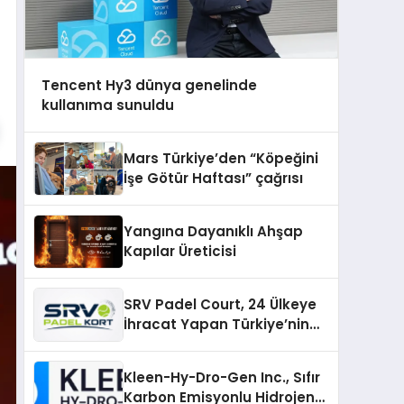
Tencent Hy3 dünya genelinde
kullanıma sunuldu
Mars Türkiye’den “Köpeğini
İşe Götür Haftası” çağrısı
Yangına Dayanıklı Ahşap
Kapılar Üreticisi
SRV Padel Court, 24 Ülkeye
İhracat Yapan Türkiye’nin
Padel Kortu Üretim Gücü
Kleen-Hy-Dro-Gen Inc., Sıfır
Karbon Emisyonlu Hidrojen