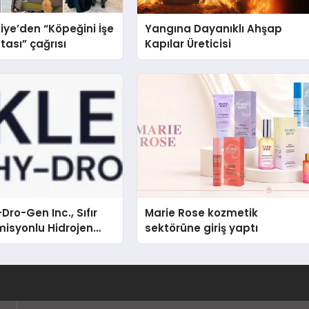
iye’den “Köpeğini İşe
Yangına Dayanıklı Ahşap
tası” çağrısı
Kapılar Üreticisi
Dro-Gen Inc., Sıfır
Marie Rose kozmetik
isyonlu Hidrojen
sektörüne giriş yaptı
knolojisinde ISO ve
nleyici Onaylarını