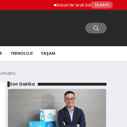
Gazze’de İsrail Saldırılarında Can Kaybı 73 Bi
12:49:12
R
TEKNOLOJI
YAŞAM
 Konuştu
Son Dakika