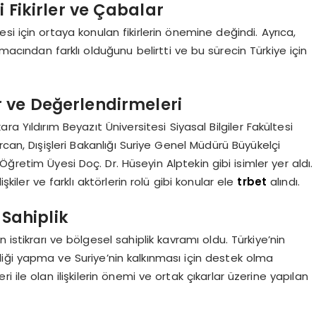
i Fikirler ve Çabalar
emesi için ortaya konulan fikirlerin önemine değindi. Ayrıca,
acından farklı olduğunu belirtti ve bu sürecin Türkiye için
 ve Değerlendirmeleri
a Yıldırım Beyazıt Üniversitesi Siyasal Bilgiler Fakültesi
n, Dışişleri Bakanlığı Suriye Genel Müdürü Büyükelçi
ğretim Üyesi Doç. Dr. Hüseyin Alptekin gibi isimler yer aldı.
kiler ve farklı aktörlerin rolü gibi konular ele
trbet
alındı.
 Sahiplik
istikrarı ve bölgesel sahiplik kavramı oldu. Türkiye’nin
liği yapma ve Suriye’nin kalkınması için destek olma
ri ile olan ilişkilerin önemi ve ortak çıkarlar üzerine yapılan