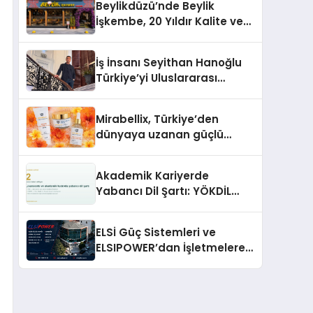
Beylikdüzü’nde Beylik
İşkembe, 20 Yıldır Kalite ve
Lezzetin Değişmeyen Adresi
İş İnsanı Seyithan Hanoğlu
Türkiye’yi Uluslararası
Arenada Tanıtmayı
Hedefliyor
Mirabellix, Türkiye’den
dünyaya uzanan güçlü
büyümesini sürdürüyor
Akademik Kariyerde
Yabancı Dil Şartı: YÖKDİL
Neden Bu Kadar Belirleyici?
ELSİ Güç Sistemleri ve
ELSIPOWER’dan İşletmelere
Güvenilir Enerji Çözümleri