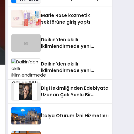
Isıtma Teknolojisinde ISO ve
TSSA Düzenleyici Onaylarını
Marie Rose kozmetik
Aldı
sektörüne giriş yaptı
Daikin’den akıllı
iklimlendirmede yeni
dönem: Madoka Plus
Türkiye’de
Daikin’den akıllı
iklimlendirmede yeni
dönem: Madoka Plus
Türkiye’de
Diş Hekimliğinden Edebiyata
Uzanan Çok Yönlü Bir
Yaşam: Yeşim Şahin Yaman
İtalya Oturum İzni Hizmetleri