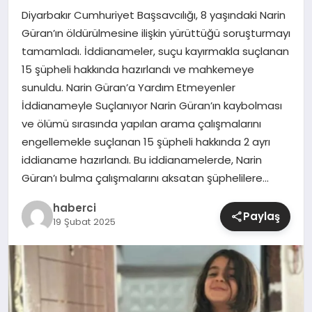
Diyarbakır Cumhuriyet Başsavcılığı, 8 yaşındaki Narin
SIYASET
Güran’ın öldürülmesine ilişkin yürüttüğü soruşturmayı
tamamladı. İddianameler, suçu kayırmakla suçlanan
SPOR
15 şüpheli hakkında hazırlandı ve mahkemeye
sunuldu. Narin Güran’a Yardım Etmeyenler
TEKNOLOJI
İddianameyle Suçlanıyor Narin Güran’ın kaybolması
ve ölümü sırasında yapılan arama çalışmalarını
YAŞAM
engellemekle suçlanan 15 şüpheli hakkında 2 ayrı
iddianame hazırlandı. Bu iddianamelerde, Narin
Güran’ı bulma çalışmalarını aksatan şüphelilere…
haberci
Paylaş
19 Şubat 2025