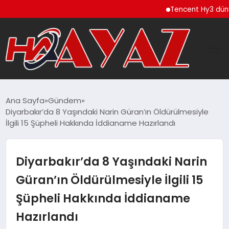
Tencent Hy3 dünya gen
GÜNDEM
Ana Sayfa
Gündem
Diyarbakır’da 8 Yaşındaki Narin Güran’ın Öldürülmesiyle
DÜNYA
İlgili 15 Şüpheli Hakkında İddianame Hazırlandı
EĞITIM
Diyarbakır’da 8 Yaşındaki Narin
EKONOMI
Güran’ın Öldürülmesiyle İlgili 15
Şüpheli Hakkında İddianame
MAGAZIN
Hazırlandı
SAĞLIK