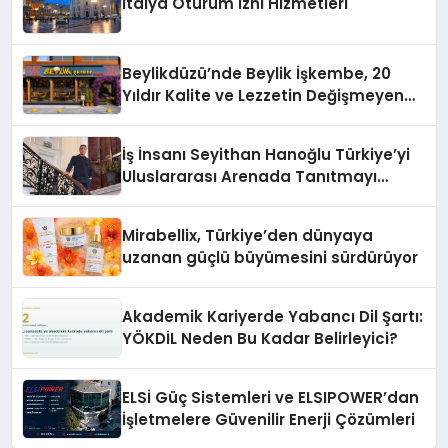
İtalya Oturum İzni Hizmetleri
Beylikdüzü’nde Beylik İşkembe, 20
Yıldır Kalite ve Lezzetin Değişmeyen
Adresi
İş İnsanı Seyithan Hanoğlu Türkiye’yi
Uluslararası Arenada Tanıtmayı
Hedefliyor
Mirabellix, Türkiye’den dünyaya
uzanan güçlü büyümesini sürdürüyor
Akademik Kariyerde Yabancı Dil Şartı:
YÖKDİL Neden Bu Kadar Belirleyici?
ELSİ Güç Sistemleri ve ELSIPOWER’dan
İşletmelere Güvenilir Enerji Çözümleri