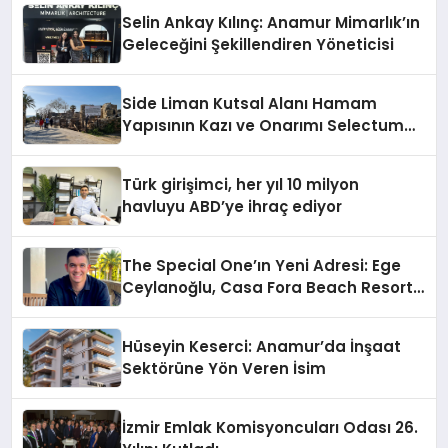
Selin Ankay Kılınç: Anamur Mimarlık’ın
Geleceğini Şekillendiren Yöneticisi
Side Liman Kutsal Alanı Hamam
Yapısının Kazı ve Onarımı Selectum
Hotels&Resorts’un da Katkılarıyla
Tamamlandı
Türk girişimci, her yıl 10 milyon
havluyu ABD’ye ihraç ediyor
The Special One’ın Yeni Adresi: Ege
Ceylanoğlu, Casa Fora Beach Resort
Hotel’i Daha İleri Taşımaya Geldi!
Hüseyin Keserci: Anamur’da İnşaat
Sektörüne Yön Veren İsim
İzmir Emlak Komisyoncuları Odası 26.