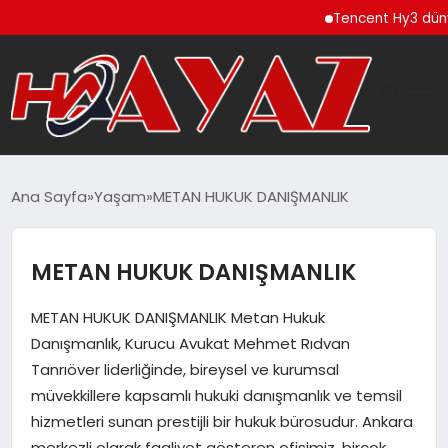
Tencent Hy3 dünya ge
GÜNDEM
Ana Sayfa
Yaşam
METAN HUKUK DANIŞMANLIK
DÜNYA
METAN HUKUK DANIŞMANLIK
EĞITIM
METAN HUKUK DANIŞMANLIK Metan Hukuk
EKONOMI
Danışmanlık, Kurucu Avukat Mehmet Rıdvan
Tanrıöver liderliğinde, bireysel ve kurumsal
MAGAZIN
müvekkillere kapsamlı hukuki danışmanlık ve temsil
hizmetleri sunan prestijli bir hukuk bürosudur. Ankara
SAĞLIK
merkezli olarak faaliyet gösteren ofisimiz, birçok