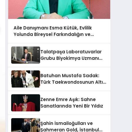
Aile Danışmanı Esma Kütük, Evlilik
Yolunda Bireysel Farkındalığın ve
Sınırların Gücünü Anlatıyor
Talatpaşa Laboratuvarlar
Grubu Biyokimya Uzmanı
Prof. Dr. Ahmet Var
Batuhan Mustafa Sadak:
Türk Taekwondosunun Altın
Yumruğu
Zenne Emre Aşık: Sahne
Sanatlarında Yeni Bir Yıldız
Şahin İsmailoğulları ve
Şahmeran Gold, İstanbul