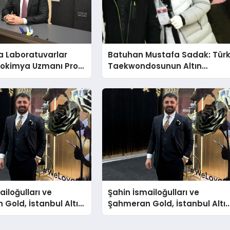
a Laboratuvarlar
Batuhan Mustafa Sadak: Tür
yokimya Uzmanı Prof.
Taekwondosunun Altın
t Var
Yumruğu
ailoğulları ve
Şahin İsmailoğulları ve
Gold, İstanbul Altın
Şahmeran Gold, İstanbul Altı
a Sektöre Damga
Fuarı’nda Sektöre Damga
Vurdu