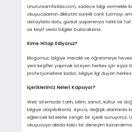
Unutursamfisilda.com, sadece bilgi vermekle kalm
okuyucularının dikkatini sürekli canlı tutmayı am
detaylarla dolu, günlük yaşamınıza farklı bir ta
ve keyif verici bilgiler bulacaksınız.
Kime Hitap Ediyoruz?
Blogumuz, bilgiye meraklı ve öğrenmeye hevesli 
yeni keşifler yapmak isteyen herkes için eşsiz
profesyonellere kadar, bilgiye ilgi duyan herkes bu
İçeriklerimiz Neleri Kapsıyor?
Web sitemizde tarih, bilim, sanat, kültür ve doğa
bilgiye ulaşabilirsiniz. Ayrıca, değişik alanlarda k
eğlenceli listelerle zengin bir içerik sunuyoruz. 
okuyucuya akılda kalıcı bir deneyim kazandırmay