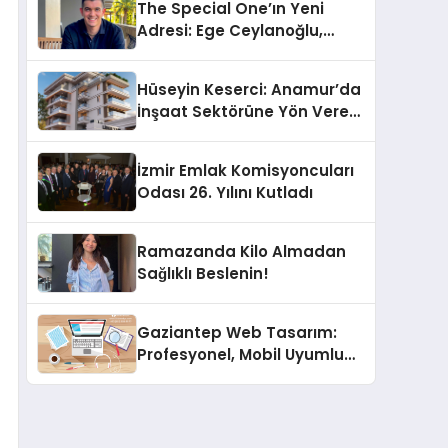
The Special One’ın Yeni
Adresi: Ege Ceylanoğlu,
Casa Fora Beach Resort
Hotel’i Daha İleri Taşımaya
Hüseyin Keserci: Anamur’da
Geldi!
İnşaat Sektörüne Yön Veren
İsim
İzmir Emlak Komisyoncuları
Odası 26. Yılını Kutladı
Ramazanda Kilo Almadan
Sağlıklı Beslenin!
Gaziantep Web Tasarım:
Profesyonel, Mobil Uyumlu
ve SEO Destekli Çözümler