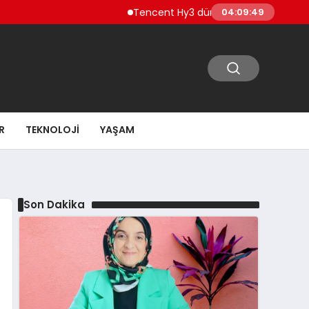
Tencent Hy3 dünya genelinde kullanıma s
04:09:50
R
TEKNOLOJI
YAŞAM
Son Dakika