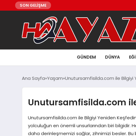
SON GELİŞME
GÜNDEM
DÜNYA
EĞ
Ana Sayfa
Yaşam
Unutursamfisilda.com ile Bilgiyi
Unutursamfisilda.com ile
Unutursamfisilda.com ile Bilgiyi Yeniden Keşfedin! 
yolculuğun en önemli unsurlarından biri bilgidir. H
daha derinleşmemizi sağlar, zihnimizi besler. B