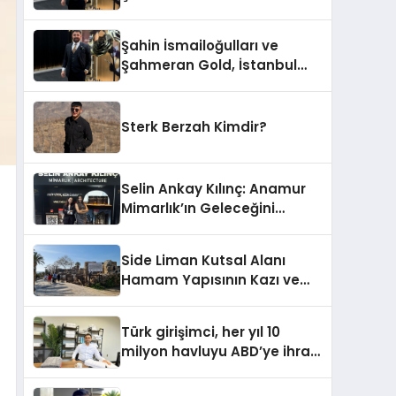
Altın Fuarı’nda Sektöre
Damga Vurdu
Şahin İsmailoğulları ve
Şahmeran Gold, İstanbul
Altın Fuarı’nda Sektöre
Damga Vurdu
Sterk Berzah Kimdir?
Selin Ankay Kılınç: Anamur
Mimarlık’ın Geleceğini
Şekillendiren Yöneticisi
Side Liman Kutsal Alanı
Hamam Yapısının Kazı ve
Onarımı Selectum
Hotels&Resorts’un da
Türk girişimci, her yıl 10
Katkılarıyla Tamamlandı
milyon havluyu ABD’ye ihraç
ediyor