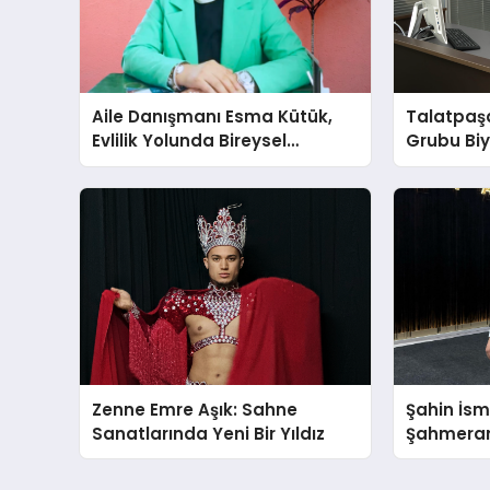
Aile Danışmanı Esma Kütük,
Talatpaş
Evlilik Yolunda Bireysel
Grubu Bi
Farkındalığın ve Sınırların
Dr. Ahme
Gücünü Anlatıyor
Zenne Emre Aşık: Sahne
Şahin İsm
Sanatlarında Yeni Bir Yıldız
Şahmeran 
Fuarı’nd
Vurdu