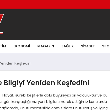
ITIM
EKONOMI
MAGAZIN
SAĞLIK
SIYASET
SPO
 Yeniden Keşfedin!
 Bilgiyi Yeniden Keşfedin!
Hayat, sürekli keşiflerle dolu büyüleyici bir yolculuktur ve bu
er gün karşılaştığımız yeni bilgiler, merak ettiğimiz konularda
u bağlamda, Unutursamfisilda.com sizlere unutulmuş ve ilginç