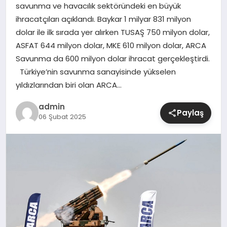
savunma ve havacılık sektöründeki en büyük
ihracatçıları açıklandı. Baykar 1 milyar 831 milyon
SIYASET
dolar ile ilk sırada yer alırken TUSAŞ 750 milyon dolar,
ASFAT 644 milyon dolar, MKE 610 milyon dolar, ARCA
SPOR
Savunma da 600 milyon dolar ihracat gerçekleştirdi.
Türkiye’nin savunma sanayisinde yükselen
TEKNOLOJI
yıldızlarından biri olan ARCA…
YAŞAM
admin
Paylaş
06 Şubat 2025