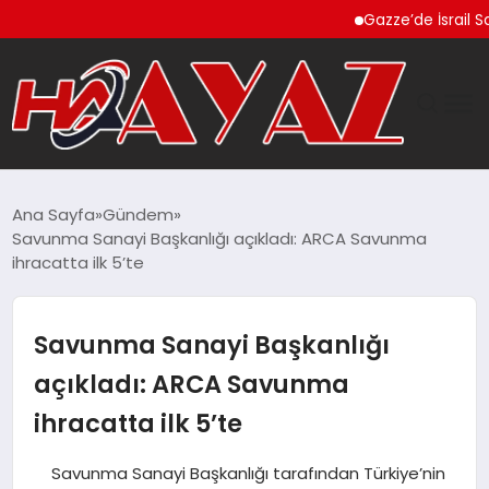
Gazze’de İsrail Saldırıl
GÜNDEM
Ana Sayfa
Gündem
Savunma Sanayi Başkanlığı açıkladı: ARCA Savunma
DÜNYA
ihracatta ilk 5’te
EĞITIM
Savunma Sanayi Başkanlığı
EKONOMI
açıkladı: ARCA Savunma
ihracatta ilk 5’te
MAGAZIN
Savunma Sanayi Başkanlığı tarafından Türkiye’nin
SAĞLIK