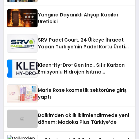
Yangına Dayanıklı Ahşap Kapılar
Üreticisi
SRV Padel Court, 24 Ülkeye İhracat
Yapan Türkiye’nin Padel Kortu Üretim
Gücü
Kleen-Hy-Dro-Gen Inc., Sıfır Karbon
Emisyonlu Hidrojen Isıtma
Teknolojisinde ISO ve TSSA
Düzenleyici Onaylarını Aldı
Marie Rose kozmetik sektörüne giriş
yaptı
Daikin’den akıllı iklimlendirmede yeni
dönem: Madoka Plus Türkiye’de