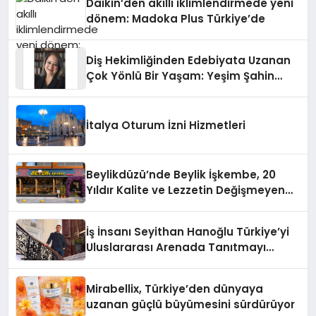
Daikin’den akıllı iklimlendirmede yeni
dönem: Madoka Plus Türkiye’de
Diş Hekimliğinden Edebiyata Uzanan
Çok Yönlü Bir Yaşam: Yeşim Şahin
Yaman
İtalya Oturum İzni Hizmetleri
Beylikdüzü’nde Beylik İşkembe, 20
Yıldır Kalite ve Lezzetin Değişmeyen
Adresi
İş İnsanı Seyithan Hanoğlu Türkiye’yi
Uluslararası Arenada Tanıtmayı
Hedefliyor
Mirabellix, Türkiye’den dünyaya
uzanan güçlü büyümesini sürdürüyor