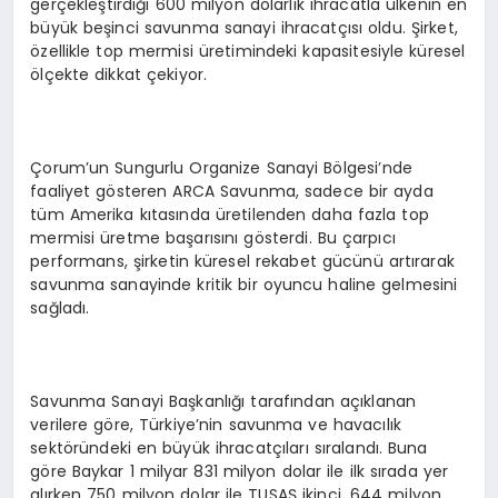
gerçekleştirdiği 600 milyon dolarlık ihracatla ülkenin en
büyük beşinci savunma sanayi ihracatçısı oldu. Şirket,
özellikle top mermisi üretimindeki kapasitesiyle küresel
ölçekte dikkat çekiyor.
Çorum’un Sungurlu Organize Sanayi Bölgesi’nde
faaliyet gösteren ARCA Savunma, sadece bir ayda
tüm Amerika kıtasında üretilenden daha fazla top
mermisi üretme başarısını gösterdi. Bu çarpıcı
performans, şirketin küresel rekabet gücünü artırarak
savunma sanayinde kritik bir oyuncu haline gelmesini
sağladı.
Savunma Sanayi Başkanlığı tarafından açıklanan
verilere göre, Türkiye’nin savunma ve havacılık
sektöründeki en büyük ihracatçıları sıralandı. Buna
göre Baykar 1 milyar 831 milyon dolar ile ilk sırada yer
alırken 750 milyon dolar ile TUSAŞ ikinci, 644 milyon