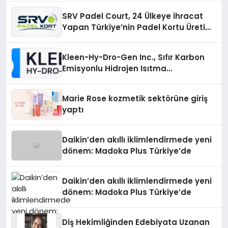
SRV Padel Court, 24 Ülkeye İhracat
Yapan Türkiye’nin Padel Kortu Üretim
Gücü
Kleen-Hy-Dro-Gen Inc., Sıfır Karbon
Emisyonlu Hidrojen Isıtma
Teknolojisinde ISO ve TSSA
Düzenleyici Onaylarını Aldı
Marie Rose kozmetik sektörüne giriş
yaptı
Daikin’den akıllı iklimlendirmede yeni
dönem: Madoka Plus Türkiye’de
Daikin’den akıllı iklimlendirmede yeni
dönem: Madoka Plus Türkiye’de
Diş Hekimliğinden Edebiyata Uzanan