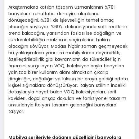
Araştırmalara katılan tasarım uzmanlarının %78’i
banyoların rahatlatıcı deneyim alanlarına
dönüşeceğini, %38’i de işlevselliğin temel amaç
olacağını söylüyor. %69’u dekorasyonda soft renklerin
trend kalacağını, yarısından fazlası ise doğallığın ve
sürdürülebilirliğin malzeme seçimlerine hakim
olacağını söylüyor. Modası hiçbir zaman geçmeyecek
bu yaklaşımların yanı sıra mobilyalarda dayanıklılık,
özelleştirilebilirlik gibi kavramların da tüketiciler için
önemini vurgulayan VOQ, koleksiyonlarıyla banyoları
yalnızca birer kullanım alanı olmaktan çıkarıp
dinginliğin, doğallığın ve lüksün bir araya geldiği adeta
kişisel sığınaklara dönüştürüyor. İtalyan stilinin incelikli
detaylarıyla hayat bulan VOQ koleksiyonları, zarif
kavisleri, doğal ahşap dokuları ve fonksiyonel tasarım
unsurlarıyla İtalyan tasarım geleneğini banyolara
taşıyor.
Mobilya serileriyle doğanın güzelliğini banyolara