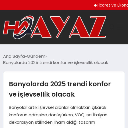
Ticaret ve Ekonomik K
GÜNDEM
Ana Sayfa
Gündem
Banyolarda 2025 trendi konfor ve işlevsellik olacak
DÜNYA
EĞITIM
Banyolarda 2025 trendi konfor
ve işlevsellik olacak
EKONOMI
Banyolar artık işlevsel alanlar olmaktan çıkarak
MAGAZIN
konforun adresine dönüşürken, VOQ ise İtalyan
dekorasyon stilinden ilham aldığı tasarım
SAĞLIK