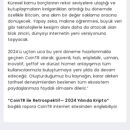
Küresel kamu borçlarının rekor seviyelere ulaştığı ve
kutuplaşmaların kırılganlıkları artırdığı bu dönemde
özellikle Bitcoin, ana akım bir değer saklama aracına
dönüşecek. Yapay zeka, makine öğrenmesi, büyük veri
gibi teknolojilerle kesişim alanı daha da artacak olan
blok zinciri, dünyayı internetin yeni versiyonuna
taşıyacak.
2024’ü uçtan uca bu yeni döneme hazırlanmakla
geçiren CoinTR olarak; güvenli, hızlı, erişilebilir, uzman,
inovatif, şeffaf ve dürüst hizmet anlayışımızı tüm
kullanıcılarımızla buluşturmaya yeni yılda da devam
edeceğiz. Oluşturduğumuz bu kaynağın, karar alırken
tarihsel deneyimlerden beslenen tüm ekosistem
paydaşlarımıza faydalı olmasını dileriz.”
“
CoinTR ile Retrospektif
— 2024 Yı
l
ı
nda Kripto
”
başlıklı rapora CoinTR internet sitesinden erişilebiliyor.