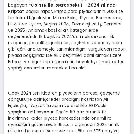
başlayan
“
CoinTR ile Retrospektif
— 2024 Yı
l
ı
nda
Kripto
”
başlıklı rapor, kripto para piyasalarının 2024’te
tanıklık ettiği olayları Makro Bakış, Piyasa, Benimseme,
Hukuk ve Uyum, Seçim 2024, Teknoloji ve İş, Temalar
ve 2025’i Anlamak başlıklı alt kategorilerde
değerlendirdi. İlk başlıkta 2024’ün makroekonomik
rüzgarlar, jeopolitik gerilimler, seçimler ve yapay zeka
gibi dört ana temayla tanımlandığını vurgulayan rapor,
piyasa başlığında ise ABD seçimleri dahil olmak üzere
Bitcoin ve diğer kripto paraların büyük fiyat hareketleri
yaptığı dönemleri mercek altına aldı.
Ocak 2024’ten itibaren piyasaların parasal gevşeme
döngüsüne dair işaretler aradığını hatırlatan Ali
Eşelioğlu, “Yüksek faizlerin ve özellikle ABD’deki
yapışkan enflasyonun Fed’in 50 baz puanlık ilk
indirimine kadar piyasa hareketlerinde önemli rol
oynadığını gözlemledik. Bitcoin açısından 2024’ün ilk
müjdeli haberi de şüphesiz spot Bitcoin ETF onayıydı.