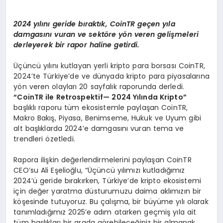
2024 yı
l
ı
n
ı
geride b
ı
rakt
ı
k, CoinTR ge
ç
en y
ı
la
damgas
ı
n
ı
vuran ve sekt
ö
re y
ö
n veren geli
ş
meleri
derleyerek bir rapor haline getirdi.
Üçüncü yılını kutlayan yerli kripto para borsası CoinTR,
2024’te Türkiye’de ve dünyada kripto para piyasalarına
yön veren olayları 20 sayfalık raporunda derledi.
“
CoinTR ile Retrospektif
— 2024 Yı
l
ı
nda Kripto
”
başlıklı raporu tüm ekosistemle paylaşan CoinTR,
Makro Bakış, Piyasa, Benimseme, Hukuk ve Uyum gibi
alt başlıklarda 2024’e damgasını vuran tema ve
trendleri özetledi.
Rapora ilişkin değerlendirmelerini paylaşan CoinTR
CEO’su Ali Eşelioğlu, “Üçüncü yılımızı kutladığımız
2024’ü geride bırakırken, Türkiye’de kripto ekosistemi
için değer yaratma düsturumuzu daima aklımızın bir
köşesinde tutuyoruz. Bu çalışma, bir büyüme yılı olarak
tanımladığımız 2025’e adım atarken geçmiş yıla ait
tüm başlıkları bir arada görebileceğiniz bir almanak.