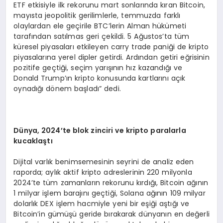
ETF etkisiyle ilk rekorunu mart sonlarında kıran Bitcoin,
mayısta jeopolitik gerilimlerle, temmuzda farklı
olaylardan ele geçirile BTC’lerin Alman hükümeti
tarafından satılmas geri çekildi. 5 Ağustos’ta tüm
küresel piyasaları etkileyen carry trade paniği de kripto
piyasalarına yerel dipler getirdi. Ardından getiri eğrisinin
pozitife geçtiği, seçim yarışının hız kazandığı ve
Donald Trump’ın kripto konusunda kartlarını açık
oynadığı dönem başladı” dedi.
D
ü
nya, 2024
’
te blok zinciri ve kripto paralarla
kucakla
ş
t
ı
Dijital varlık benimsemesinin seyrini de analiz eden
raporda; aylık aktif kripto adreslerinin 220 milyonla
2024’te tüm zamanların rekorunu kırdığı, Bitcoin ağının
1 milyar işlem barajını geçtiği, Solana ağının 109 milyar
dolarlık DEX işlem hacmiyle yeni bir eşiği aştığı ve
Bitcoin’in gümüşü geride bırakarak dünyanın en değerli