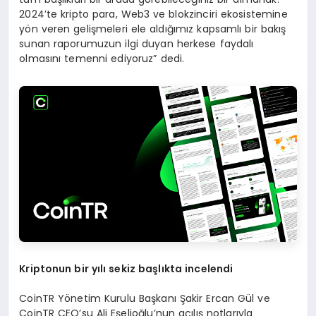
2024’te kripto para, Web3 ve blokzinciri ekosistemine
yön veren gelişmeleri ele aldığımız kapsamlı bir bakış
sunan raporumuzun ilgi duyan herkese faydalı
olmasını temenni ediyoruz” dedi.
Kriptonun bir y
ı
l
ı
sekiz ba
ş
l
ı
kta incelendi
CoinTR Yönetim Kurulu Başkanı Şakir Ercan Gül ve
CoinTR CEO’su Ali Eşelioğlu’nun açılış notlarıyla