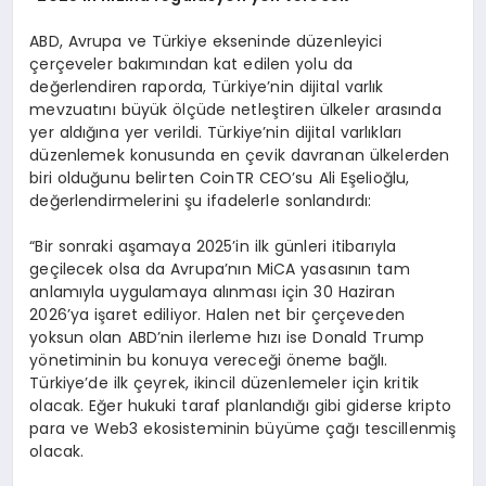
ABD, Avrupa ve Türkiye ekseninde düzenleyici
çerçeveler bakımından kat edilen yolu da
değerlendiren raporda, Türkiye’nin dijital varlık
mevzuatını büyük ölçüde netleştiren ülkeler arasında
yer aldığına yer verildi. Türkiye’nin dijital varlıkları
düzenlemek konusunda en çevik davranan ülkelerden
biri olduğunu belirten CoinTR CEO’su Ali Eşelioğlu,
değerlendirmelerini şu ifadelerle sonlandırdı:
“Bir sonraki aşamaya 2025’in ilk günleri itibarıyla
geçilecek olsa da Avrupa’nın MiCA yasasının tam
anlamıyla uygulamaya alınması için 30 Haziran
2026’ya işaret ediliyor. Halen net bir çerçeveden
yoksun olan ABD’nin ilerleme hızı ise Donald Trump
yönetiminin bu konuya vereceği öneme bağlı.
Türkiye’de ilk çeyrek, ikincil düzenlemeler için kritik
olacak. Eğer hukuki taraf planlandığı gibi giderse kripto
para ve Web3 ekosisteminin büyüme çağı tescillenmiş
olacak.