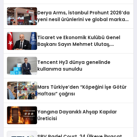
Derya Arms, İstanbul Prohunt 2026’da
yeni nesil ürünlerini ve global marka
vizyonunu sergiledi
Ticaret ve Ekonomik Kulübü Genel
Başkanı Sayın Mehmet Ulutaş,
ekonomiye dair yaptığı açıklamada
şunları kaydetti:
Tencent Hy3 dünya genelinde
kullanıma sunuldu
Mars Türkiye’den “Köpeğini İşe Götür
Haftası” çağrısı
Yangına Dayanıklı Ahşap Kapılar
Üreticisi
SRV Padel Court, 24 Ülkeye İhracat