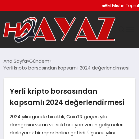
BM Filistin Topraklarında
GÜNDEM
Ana Sayfa
Gündem
Yerli kripto borsasından kapsamlı 2024 değerlendirmesi
DÜNYA
EĞITIM
Yerli kripto borsasından
kapsamlı 2024 değerlendirmesi
EKONOMI
2024 yılını geride bıraktık, CoinTR geçen yıla
MAGAZIN
damgasını vuran ve sektöre yön veren gelişmeleri
derleyerek bir rapor haline getirdi. Üçüncü yılını
SAĞLIK