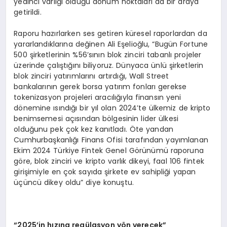
yedinci varlığı olduğu dönüm noktaları da bir araya
getirildi.
Raporu hazırlarken ses getiren küresel raporlardan da
yararlandıklarına değinen Ali Eşelioğlu, “Bugün Fortune
500 şirketlerinin %56’sının blok zinciri tabanlı projeler
üzerinde çalıştığını biliyoruz. Dünyaca ünlü şirketlerin
blok zinciri yatırımlarını artırdığı, Wall Street
bankalarının gerek borsa yatırım fonları gerekse
tokenizasyon projeleri aracılığıyla finansın yeni
dönemine ısındığı bir yıl olan 2024’te ülkemiz de kripto
benimsemesi açısından bölgesinin lider ülkesi
olduğunu pek çok kez kanıtladı. Öte yandan
Cumhurbaşkanlığı Finans Ofisi tarafından yayımlanan
Ekim 2024 Türkiye Fintek Genel Görünümü raporuna
göre, blok zinciri ve kripto varlık dikeyi, faal 106 fintek
girişimiyle en çok sayıda şirkete ev sahipliği yapan
üçüncü dikey oldu” diye konuştu.
“
2025’in h
ı
z
ı
na reg
ü
lasyon y
ö
n verecek”