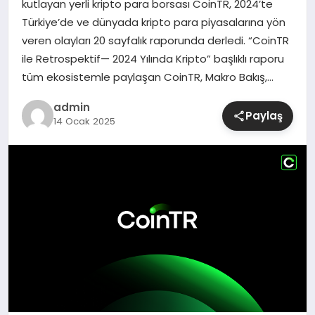
kutlayan yerli kripto para borsası CoinTR, 2024’te
Türkiye’de ve dünyada kripto para piyasalarına yön
SIYASET
veren olayları 20 sayfalık raporunda derledi. “CoinTR
ile Retrospektif— 2024 Yılında Kripto” başlıklı raporu
SPOR
tüm ekosistemle paylaşan CoinTR, Makro Bakış,…
TEKNOLOJI
admin
Paylaş
14 Ocak 2025
YAŞAM