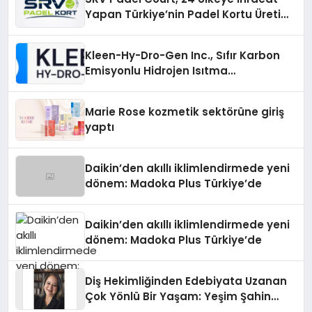
Yapan Türkiye’nin Padel Kortu Üretim
Gücü
Kleen-Hy-Dro-Gen Inc., Sıfır Karbon
Emisyonlu Hidrojen Isıtma
Teknolojisinde ISO ve TSSA
Düzenleyici Onaylarını Aldı
Marie Rose kozmetik sektörüne giriş
yaptı
Daikin’den akıllı iklimlendirmede yeni
dönem: Madoka Plus Türkiye’de
Daikin’den akıllı iklimlendirmede yeni
dönem: Madoka Plus Türkiye’de
Diş Hekimliğinden Edebiyata Uzanan
Çok Yönlü Bir Yaşam: Yeşim Şahin
Yaman