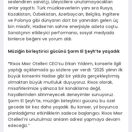
seslendiren sanatçı, izleyicilere unutamayacakları
anlar yaşattı. Türk müzikseverlerin yanı sıra Rusya,
Kazakistan, Özbekistan, Azerbaycan, Belçika, İngiltere
ve Polonya gibi dünyanın dört bir yanından gelen üç
bin misafir, Hadise’nin sahne enerjisiyle adeta coştu.
Sanatçının etkileyici performansı, sosyal medyada
binlerce beğeni ve yorum aldı.
Müziğin birleştirici gücünü Ş
arm El
Şeyh
’
te yaşadık
”
Rixos Mısır Otelleri CEO’su Erkan Yıldırım, konserle ilgili
yaptığı açıklamada şu sözlere yer verdi: “2025 yılının ilk
büyük konserini Hadise gibi bir yıldızla gerçekleştirmiş
olmaktan büyük mutluluk duyuyoruz. Rixos olarak,
misafirlerimize yalnızca bir konaklama değil,
hayallerinden silinmeyecek deneyimler sunuyoruz.
Şarm El Şeyh’te, müziğin birleştirici gücünü bu özel
gecede bir kez daha yaşadık. Bu konser, yıl boyunca
planladığımız etkinliklerin sadece başlangıcı. Rixos Mısır
Otelleri’ni unutulmaz anıların adresi yapmaya devam
edeceğiz.”