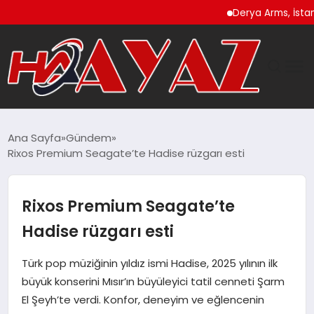
Derya Arms, İstanbul P
GÜNDEM
Ana Sayfa
Gündem
Rixos Premium Seagate’te Hadise rüzgarı esti
DÜNYA
EĞITIM
Rixos Premium Seagate’te
Hadise rüzgarı esti
EKONOMI
Türk pop müziğinin yıldız ismi Hadise, 2025 yılının ilk
MAGAZIN
büyük konserini Mısır’ın büyüleyici tatil cenneti Şarm
El Şeyh’te verdi. Konfor, deneyim ve eğlencenin
SAĞLIK