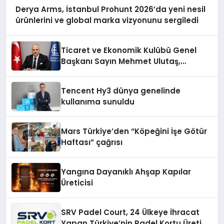
Derya Arms, İstanbul Prohunt 2026’da yeni nesil
ürünlerini ve global marka vizyonunu sergiledi
Ticaret ve Ekonomik Kulübü Genel
Başkanı Sayın Mehmet Ulutaş,
ekonomiye dair yaptığı açıklamada
şunları kaydetti:
Tencent Hy3 dünya genelinde
kullanıma sunuldu
Mars Türkiye’den “Köpeğini İşe Götür
Haftası” çağrısı
Yangına Dayanıklı Ahşap Kapılar
Üreticisi
SRV Padel Court, 24 Ülkeye İhracat
Yapan Türkiye’nin Padel Kortu Üretim