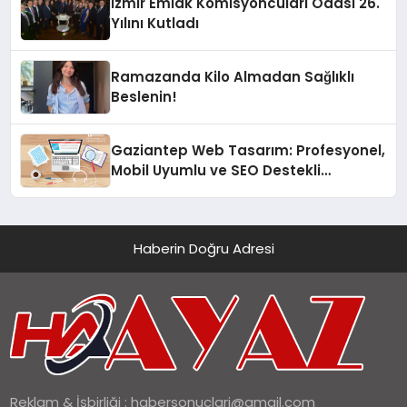
İzmir Emlak Komisyoncuları Odası 26.
Yılını Kutladı
Ramazanda Kilo Almadan Sağlıklı
Beslenin!
Gaziantep Web Tasarım: Profesyonel,
Mobil Uyumlu ve SEO Destekli
Çözümler
Haberin Doğru Adresi
Reklam & İşbirliği :
habersonuclari@gmail.com