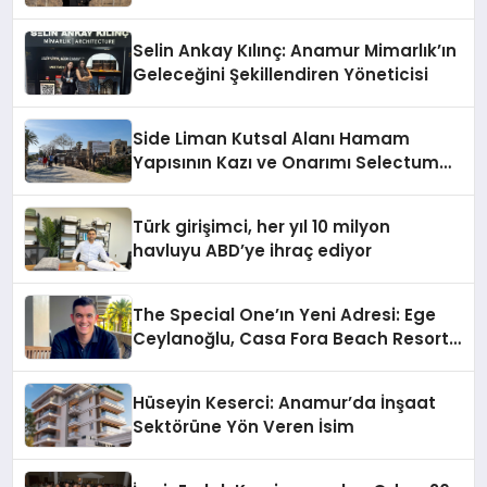
Selin Ankay Kılınç: Anamur Mimarlık’ın
Geleceğini Şekillendiren Yöneticisi
Side Liman Kutsal Alanı Hamam
Yapısının Kazı ve Onarımı Selectum
Hotels&Resorts’un da Katkılarıyla
Tamamlandı
Türk girişimci, her yıl 10 milyon
havluyu ABD’ye ihraç ediyor
The Special One’ın Yeni Adresi: Ege
Ceylanoğlu, Casa Fora Beach Resort
Hotel’i Daha İleri Taşımaya Geldi!
Hüseyin Keserci: Anamur’da İnşaat
Sektörüne Yön Veren İsim