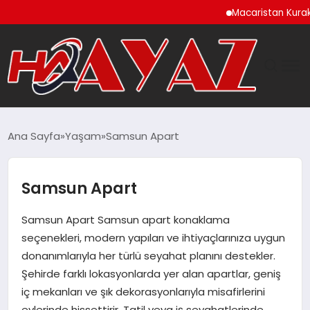
Macaristan Kuraklık Neden
GÜNDEM
Ana Sayfa
Yaşam
Samsun Apart
DÜNYA
Samsun Apart
EĞITIM
Samsun Apart Samsun apart konaklama
EKONOMI
seçenekleri, modern yapıları ve ihtiyaçlarınıza uygun
donanımlarıyla her türlü seyahat planını destekler.
MAGAZIN
Şehirde farklı lokasyonlarda yer alan apartlar, geniş
iç mekanları ve şık dekorasyonlarıyla misafirlerini
SAĞLIK
evlerinde hissettirir. Tatil veya iş seyahatlerinde