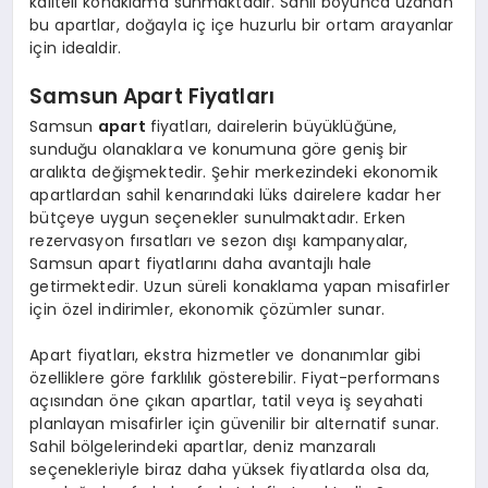
kaliteli konaklama sunmaktadır. Sahil boyunca uzanan
bu apartlar, doğayla iç içe huzurlu bir ortam arayanlar
için idealdir.
Samsun Apart Fiyatları
Samsun
apart
fiyatları, dairelerin büyüklüğüne,
sunduğu olanaklara ve konumuna göre geniş bir
aralıkta değişmektedir. Şehir merkezindeki ekonomik
apartlardan sahil kenarındaki lüks dairelere kadar her
bütçeye uygun seçenekler sunulmaktadır. Erken
rezervasyon fırsatları ve sezon dışı kampanyalar,
Samsun apart fiyatlarını daha avantajlı hale
getirmektedir. Uzun süreli konaklama yapan misafirler
için özel indirimler, ekonomik çözümler sunar.
Apart fiyatları, ekstra hizmetler ve donanımlar gibi
özelliklere göre farklılık gösterebilir. Fiyat-performans
açısından öne çıkan apartlar, tatil veya iş seyahati
planlayan misafirler için güvenilir bir alternatif sunar.
Sahil bölgelerindeki apartlar, deniz manzaralı
seçenekleriyle biraz daha yüksek fiyatlarda olsa da,