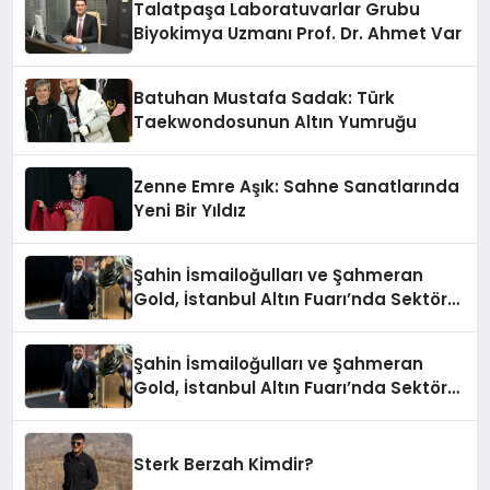
Talatpaşa Laboratuvarlar Grubu
Biyokimya Uzmanı Prof. Dr. Ahmet Var
Batuhan Mustafa Sadak: Türk
Taekwondosunun Altın Yumruğu
Zenne Emre Aşık: Sahne Sanatlarında
Yeni Bir Yıldız
Şahin İsmailoğulları ve Şahmeran
Gold, İstanbul Altın Fuarı’nda Sektöre
Damga Vurdu
Şahin İsmailoğulları ve Şahmeran
Gold, İstanbul Altın Fuarı’nda Sektöre
Damga Vurdu
Sterk Berzah Kimdir?