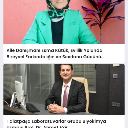
Aile Danışmanı Esma Kütük, Evlilik Yolunda
Bireysel Farkındalığın ve Sınırların Gücünü
Anlatıyor
Talatpaşa Laboratuvarlar Grubu Biyokimya
Uzmanı Prof. Dr. Ahmet Var