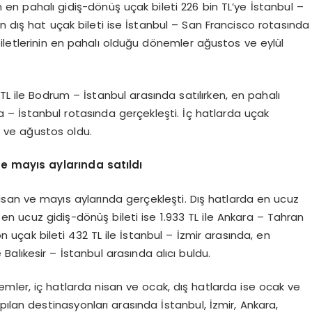
en pahalı gidiş-dönüş uçak bileti 226 bin TL’ye İstanbul –
n dış hat uçak bileti ise İstanbul – San Francisco rotasında
biletlerinin en pahalı olduğu dönemler ağustos ve eylül
 TL ile Bodrum – İstanbul arasında satılırken, en pahalı
ara – İstanbul rotasında gerçekleşti. İç hatlarda uçak
 ve ağustos oldu.
ve mayıs aylarında satıldı
nisan ve mayıs aylarında gerçekleşti. Dış hatlarda en ucuz
, en ucuz gidiş-dönüş bileti ise 1.933 TL ile Ankara – Tahran
n uçak bileti 432 TL ile İstanbul – İzmir arasında, en
 Balıkesir – İstanbul arasında alıcı buldu.
emler, iç hatlarda nisan ve ocak, dış hatlarda ise ocak ve
yapılan destinasyonları arasında İstanbul, İzmir, Ankara,