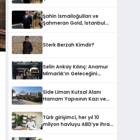
Altın Fuarı’nda Sektöre
Damga Vurdu
Şahin İsmailoğulları ve
Şahmeran Gold, İstanbul
Altın Fuarı’nda Sektöre
Damga Vurdu
Sterk Berzah Kimdir?
Selin Ankay Kılınç: Anamur
Mimarlık’ın Geleceğini
Şekillendiren Yöneticisi
Side Liman Kutsal Alanı
Hamam Yapısının Kazı ve
Onarımı Selectum
Hotels&Resorts’un da
Türk girişimci, her yıl 10
Katkılarıyla Tamamlandı
milyon havluyu ABD’ye ihraç
ediyor