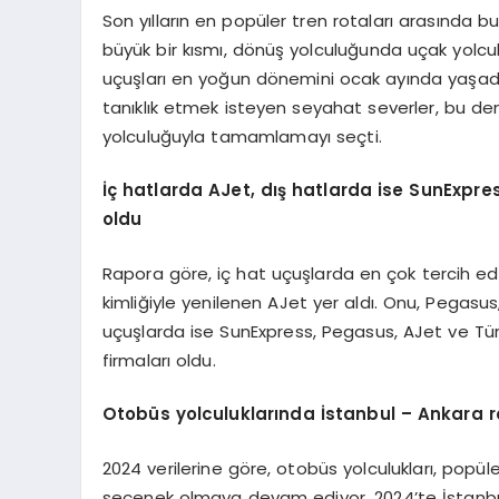
Son yılların en popüler tren rotaları arasında 
büyük bir kısmı, dönüş yolculuğunda uçak yolculu
uçuşları en yoğun dönemini ocak ayında yaşadı. 
tanıklık etmek isteyen seyahat severler, bu de
yolculuğuyla tamamlamayı seçti.
İç hatlarda AJet, dış hatlarda ise SunExpres
oldu
Rapora göre, iç hat uçuşlarda en çok tercih edi
kimliğiyle yenilenen AJet yer aldı. Onu, Pegasus
uçuşlarda ise SunExpress, Pegasus, AJet ve Türk 
firmaları oldu.
Otobüs yolculuklarında İstanbul – Ankara r
2024 verilerine göre, otobüs yolculukları, popül
seçenek olmaya devam ediyor. 2024’te İstanbul