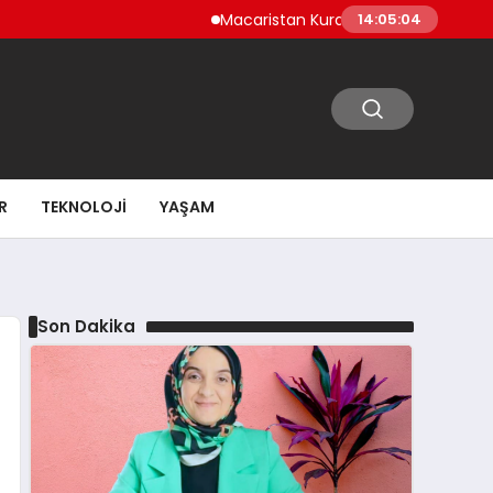
Macaristan Kuraklık Nedeniyle Paks Nükleer S
14:05:06
R
TEKNOLOJI
YAŞAM
Son Dakika