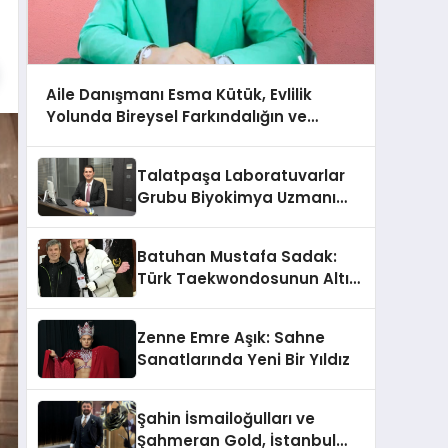
Aile Danışmanı Esma Kütük, Evlilik
Yolunda Bireysel Farkındalığın ve
Sınırların Gücünü Anlatıyor
Talatpaşa Laboratuvarlar
Grubu Biyokimya Uzmanı
Prof. Dr. Ahmet Var
Batuhan Mustafa Sadak:
Türk Taekwondosunun Altın
Yumruğu
Zenne Emre Aşık: Sahne
Sanatlarında Yeni Bir Yıldız
Şahin İsmailoğulları ve
Şahmeran Gold, İstanbul