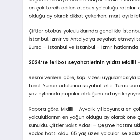
en çok tercih edilen otobüs yolculuğu rotaları
olduğu ay olarak dikkat çekerken, mart ayı bile
Çiftler otobüs yolculuklarında genellikle İstanbu
İstanbul, İzmir ve Antalya’ya seyahat etmeyi terc
Bursa – İstanbul ve İstanbul – İzmir hatlarında
2024
’
te feribot seyahatlerinin yıldızı
Midilli
Resmi verilere göre, kapı vizesi uygulamasıyla 
turist Yunan adalarına seyahat etti. Turna.com’
yaz aylarında popüler olduğunu ortaya koyuyor
Rapora göre, Midilli – Ayvalık, yıl boyunca en ço
yolculuklarının en yoğun olduğu ay olarak öne çı
sunuldu. Çiftler Sakız Adası – Çeşme hattını sıkl
Rodos hattı oldu. 65 yaş üzeri yolcular ise Sakı