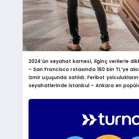
2024
’ün seyahat karnesi, ilginç verilerle dik
– San Francisco rotasında 160 bin TL
’
ye alı
İzmir uçuşunda satıldı. Feribot yolculukları
n
seyahatlerinde İstanbul – Ankara en popüle