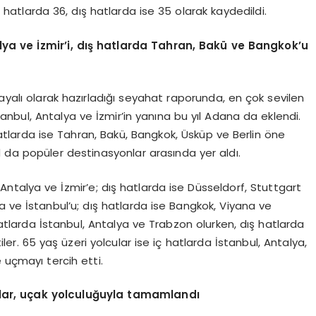
hatlarda 36, dış hatlarda ise 35 olarak kaydedildi.
lya ve İzmir
’
i, d
ış hatlarda Tahran, Bakü
ve Bangkok
’
u
dayalı olarak hazırladığı seyahat raporunda, en çok sevilen
tanbul, Antalya ve İzmir’in yanına bu yıl Adana da eklendi.
atlarda ise Tahran, Bakü, Bangkok, Üsküp ve Berlin öne
d da popüler destinasyonlar arasında yer aldı.
 Antalya ve İzmir’e; dış hatlarda ise Düsseldorf, Stuttgart
lya ve İstanbul’u; dış hatlarda ise Bangkok, Viyana ve
 hatlarda İstanbul, Antalya ve Trabzon olurken, dış hatlarda
er. 65 yaş üzeri yolcular ise iç hatlarda İstanbul, Antalya,
 uçmayı tercih etti.
lar, uçak yolculuğuyla tamamlandı