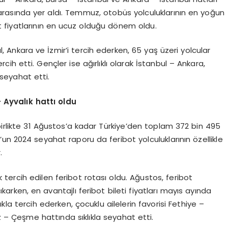
 arasında yer aldı. Temmuz, otobüs yolculuklarının en yoğun
t fiyatlarının en ucuz olduğu dönem oldu.
l, Ankara ve İzmir’i tercih ederken, 65 yaş üzeri yolcular
ih etti. Gençler ise ağırlıklı olarak İstanbul – Ankara,
 seyahat etti.
 – Ayval
ı
k hatt
ı oldu
birlikte 31 Ağustos’a kadar Türkiye’den toplam 372 bin 495
un 2024 seyahat raporu da feribot yolculuklarının özellikle
.
k tercih edilen feribot rotası oldu. Ağustos, feribot
karken, en avantajlı feribot bileti fiyatları mayıs ayında
ıkla tercih ederken, çocuklu ailelerin favorisi Fethiye –
z – Çeşme hattında sıklıkla seyahat etti.