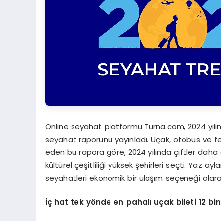
Online seyahat platformu Turna.com, 2024 yılına i
seyahat raporunu yayınladı. Uçak, otobüs ve feri
eden bu rapora göre, 2024 yılında çiftler daha 
kültürel çeşitliliği yüksek şehirleri seçti. Yaz ay
seyahatleri ekonomik bir ulaşım seçeneği olarak
İç hat tek y
ö
nde en pahalı uçak bileti 12 bi