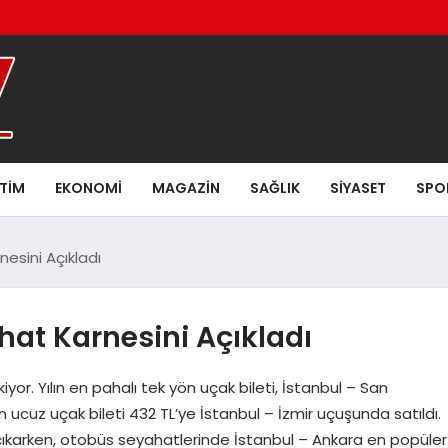
ITIM
EKONOMI
MAGAZIN
SAĞLIK
SIYASET
SPO
esini Açıkladı
at Karnesini Açıkladı
iyor. Yılın en pahalı tek yön uçak bileti, İstanbul – San
en ucuz uçak bileti 432 TL’ye İstanbul – İzmir uçuşunda satıldı.
ne çıkarken, otobüs seyahatlerinde İstanbul – Ankara en popüler