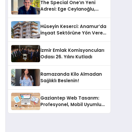
The Special One’ın Yeni
Adresi: Ege Ceylanoğlu,
Casa Fora Beach Resort
Hotel’i Daha İleri Taşımaya
Hüseyin Keserci: Anamur’da
Geldi!
İnşaat Sektörüne Yön Veren
İsim
İzmir Emlak Komisyoncuları
Odası 26. Yılını Kutladı
Ramazanda Kilo Almadan
Sağlıklı Beslenin!
Gaziantep Web Tasarım:
Profesyonel, Mobil Uyumlu
ve SEO Destekli Çözümler