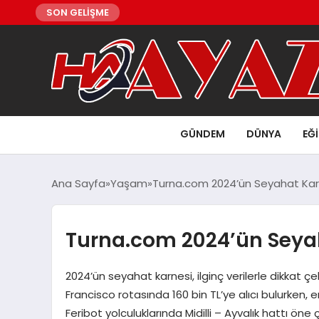
SON GELİŞME
GÜNDEM
DÜNYA
EĞ
Ana Sayfa
Yaşam
Turna.com 2024’ün Seyahat Karn
Turna.com 2024’ün Seyah
2024’ün seyahat karnesi, ilginç verilerle dikkat çek
Francisco rotasında 160 bin TL’ye alıcı bulurken, 
Feribot yolculuklarında Midilli – Ayvalık hattı ö