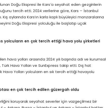
bulunan Doğu Ekspresi ile Kars’a seyahat eden gezginlerin
ğunu tercih etti. 2024 verilerine göre, Kars – İstanbul
Kış aylarında Kars’ın karla kaplı büyüleyici manzaralarına
neyimi Doğu Ekspresi yolculuğu ile başlatıp uçak
s yolcuları
n en
çok tercih ettiği hava yolu şirketleri
len hava yolları arasında 2024 yılı başında adı ve kurumsal
, Türk Hava Yolları ve SunExpress takip etti. Dış hat
Hava Yolları yolcuların en sık tercih ettiği havayolu
otası en çok tercih edilen güzergah oldu
erliğini koruyarak seyahat severler için vazgeçilmez bir
 – Ankara, Bursa – İstanbul ve Ankara – İstanbul hatları