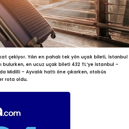
kat çekiyor. Yılın en pahalı tek y
ö
n uçak bileti, İstanbul
cı bulurken, en ucuz uçak bileti 432 TL
’
ye İstanbul –
da Midilli – Ayval
ı
k hatt
ı öne çıkarken, otobüs
r rota oldu.