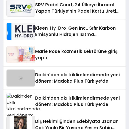
SRV Padel Court, 24 Ülkeye İhracat
Yapan Türkiye’nin Padel Kortu Üretim
Gücü
Kleen-Hy-Dro-Gen Inc., Sıfır Karbon
Emisyonlu Hidrojen Isıtma
Teknolojisinde ISO ve TSSA
Düzenleyici Onaylarını Aldı
Marie Rose kozmetik sektörüne giriş
yaptı
Daikin’den akıllı iklimlendirmede yeni
dönem: Madoka Plus Türkiye’de
Daikin’den akıllı iklimlendirmede yeni
dönem: Madoka Plus Türkiye’de
Diş Hekimliğinden Edebiyata Uzanan
Çok Yönlü Bir Yaşam: Yeşim Şahin