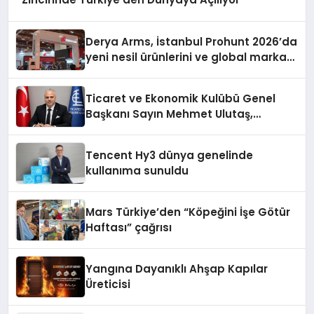
Derya Arms, İstanbul Prohunt 2026’da
yeni nesil ürünlerini ve global marka
vizyonunu sergiledi
Ticaret ve Ekonomik Kulübü Genel
Başkanı Sayın Mehmet Ulutaş,
ekonomiye dair yaptığı açıklamada
şunları kaydetti:
Tencent Hy3 dünya genelinde
kullanıma sunuldu
Mars Türkiye’den “Köpeğini İşe Götür
Haftası” çağrısı
Yangına Dayanıklı Ahşap Kapılar
Üreticisi