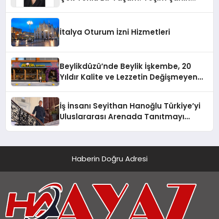
Yaman
İtalya Oturum İzni Hizmetleri
Beylikdüzü’nde Beylik İşkembe, 20
Yıldır Kalite ve Lezzetin Değişmeyen
Adresi
İş İnsanı Seyithan Hanoğlu Türkiye’yi
Uluslararası Arenada Tanıtmayı
Hedefliyor
Haberin Doğru Adresi