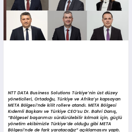
NTT DATA Business Solutions T
ürkiye
’
nin ü
st d
üzey
y
ö
neticileri, Ortadoğu, Türkiye ve Afrika
’
yı kapsayan
META B
ö
lgesi
’
nde kilit rollere atandı. META B
ö
lgesi
Kıdemli Başkanı ve Türkiye CEO
’
su Dr. Bahri Danış,
“
B
ö
lgesel başarımızı sürdürülebilir kılmak iç
in, g
üçlü
y
ö
netim ekibimizle Türkiye
’
de olduğu gibi META
B
ö
lgesi
’
nde de fark yaratacağız” açıklamasını yaptı.