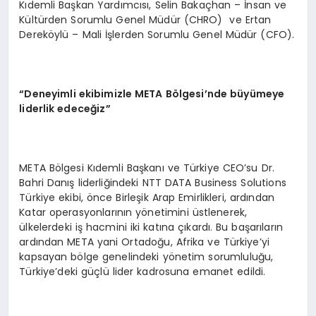
Kıdemli Başkan Yardımcısı, Selin Bakaçhan – İnsan ve
Kültürden Sorumlu Genel Müdür (CHRO) ve Ertan
Dereköylü – Mali İşlerden Sorumlu Genel Müdür (CFO).
“
Deneyimli ekibimizle META B
ö
lgesi’
nde büyümeye
liderlik edeceğ
iz
”
META Bölgesi Kıdemli Başkanı ve Türkiye CEO’su Dr.
Bahri Danış liderliğindeki NTT DATA Business Solutions
Türkiye ekibi, önce Birleşik Arap Emirlikleri, ardından
Katar operasyonlarının yönetimini üstlenerek,
ülkelerdeki iş hacmini iki katına çıkardı. Bu başarıların
ardından META yani Ortadoğu, Afrika ve Türkiye’yi
kapsayan bölge genelindeki yönetim sorumluluğu,
Türkiye’deki güçlü lider kadrosuna emanet edildi.