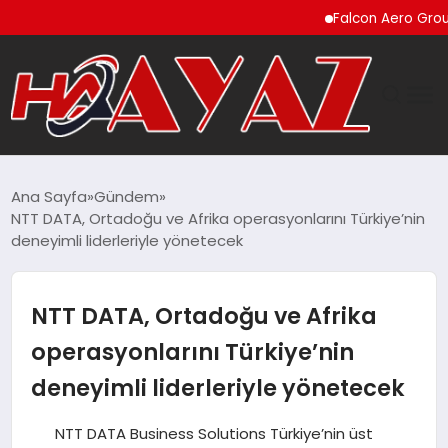
Falcon Aero Group, Küres
GÜNDEM
Ana Sayfa
Gündem
NTT DATA, Ortadoğu ve Afrika operasyonlarını Türkiye’nin
DÜNYA
deneyimli liderleriyle yönetecek
EĞITIM
NTT DATA, Ortadoğu ve Afrika
EKONOMI
operasyonlarını Türkiye’nin
deneyimli liderleriyle yönetecek
MAGAZIN
NTT DATA Business Solutions Türkiye’nin üst
SAĞLIK