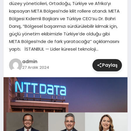
düzey yöneticileri, Ortadoğu, Türkiye ve Afrika’yı
kapsayan META Bölgesi’nde kilit rollere atandı. META
SIYASET
Bölgesi Kıdemli Başkanı ve Türkiye CEO’su Dr. Bahri
Danış, “Bölgesel başarımızı sürdürülebilir kılmak için,
SPOR
güçlü yönetim ekibimizle Türkiye’de olduğu gibi
META Bölgesi’nde de fark yaratacağız” açıklamasını
TEKNOLOJI
yaptı. İSTANBUL — Lider küresel teknoloji…
YAŞAM
admin
Paylaş
27 Aralık 2024