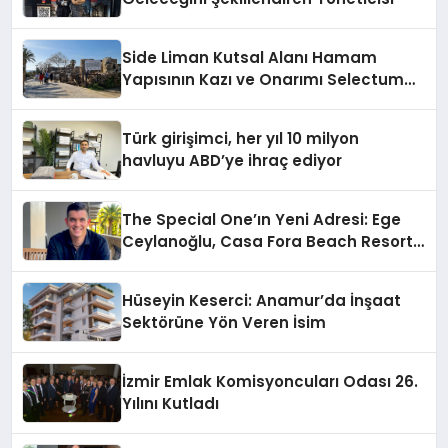
Side Liman Kutsal Alanı Hamam
Yapısının Kazı ve Onarımı Selectum
Hotels&Resorts’un da Katkılarıyla
Tamamlandı
Türk girişimci, her yıl 10 milyon
havluyu ABD’ye ihraç ediyor
The Special One’ın Yeni Adresi: Ege
Ceylanoğlu, Casa Fora Beach Resort
Hotel’i Daha İleri Taşımaya Geldi!
Hüseyin Keserci: Anamur’da İnşaat
Sektörüne Yön Veren İsim
İzmir Emlak Komisyoncuları Odası 26.
Yılını Kutladı