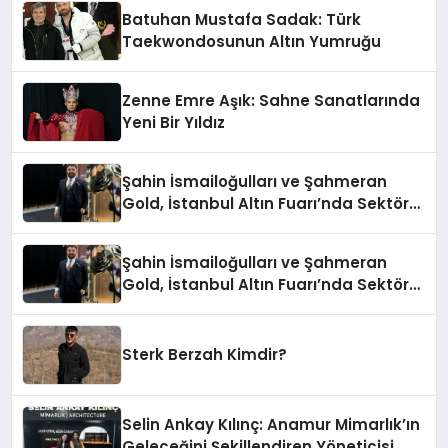
Batuhan Mustafa Sadak: Türk
Taekwondosunun Altın Yumruğu
Zenne Emre Aşık: Sahne Sanatlarında
Yeni Bir Yıldız
Şahin İsmailoğulları ve Şahmeran
Gold, İstanbul Altın Fuarı’nda Sektöre
Damga Vurdu
Şahin İsmailoğulları ve Şahmeran
Gold, İstanbul Altın Fuarı’nda Sektöre
Damga Vurdu
Sterk Berzah Kimdir?
Selin Ankay Kılınç: Anamur Mimarlık’ın
Geleceğini Şekillendiren Yöneticisi