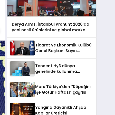
Derya Arms, İstanbul Prohunt 2026’da
yeni nesil ürünlerini ve global marka
vizyonunu sergiledi
Ticaret ve Ekonomik Kulübü
Genel Başkanı Sayın
Mehmet Ulutaş, ekonomiye
dair yaptığı açıklamada
Tencent Hy3 dünya
şunları kaydetti:
genelinde kullanıma
sunuldu
Mars Türkiye’den “Köpeğini
İşe Götür Haftası” çağrısı
Yangına Dayanıklı Ahşap
Kapılar Üreticisi