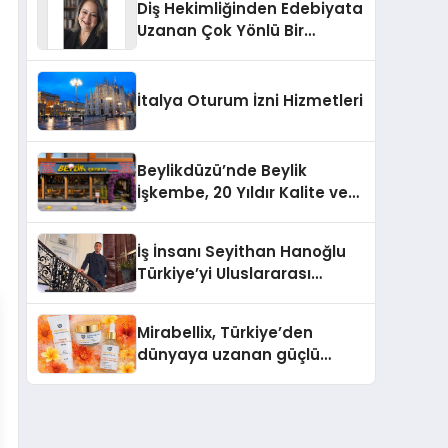
Diş Hekimliğinden Edebiyata
Uzanan Çok Yönlü Bir
Yaşam: Yeşim Şahin Yaman
İtalya Oturum İzni Hizmetleri
Beylikdüzü’nde Beylik
İşkembe, 20 Yıldır Kalite ve
Lezzetin Değişmeyen Adresi
İş İnsanı Seyithan Hanoğlu
Türkiye’yi Uluslararası
Arenada Tanıtmayı
Hedefliyor
Mirabellix, Türkiye’den
dünyaya uzanan güçlü
büyümesini sürdürüyor