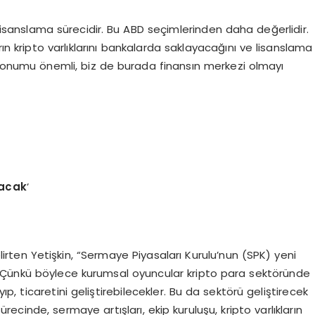
ı lisanslama sürecidir. Bu ABD seçimlerinden daha değerlidir.
rın kripto varlıklarını bankalarda saklayacağını ve lisanslama
 konumu önemli, biz de burada finansın merkezi olmayı
racak
’
belirten Yetişkin, “Sermaye Piyasaları Kurulu’nun (SPK) yeni
ır. Çünkü böylece kurumsal oyuncular kripto para sektöründe
yıp, ticaretini geliştirebilecekler. Bu da sektörü geliştirecek
ecinde, sermaye artışları, ekip kuruluşu, kripto varlıkların