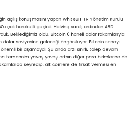
iğin açılış konuşmasını yapan WhiteBIT TR Yönetim Kurulu
’ü çok hareketli geçirdi. Halving vardı, ardından ABD
duk. Beklediğimiz oldu, Bitcoin 6 haneli dolar rakamlarıyla
n dolar seviyesine geleceği öngörülüyor. Bitcoin seneyi
k önemli bir aşamaydı. Şu anda arzı sınırlı, talep devam
a temennim yavaş yavaş artsın diğer para birimlerine de
 rakamlarda seyredip, alt coinlere de fırsat vermesi en