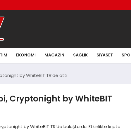
ITIM
EKONOMI
MAGAZIN
SAĞLIK
SIYASET
SPO
yptonight by WhiteBIT TR’de attı
bi, Cryptonight by WhiteBIT
ryptonight by WhiteBIT TR’de buluşturdu. Etkinlikte kripto