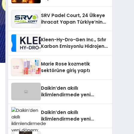
SRV Padel Court, 24 Ülkeye
İhracat Yapan Türkiye’nin
Padel Kortu Üretim Gücü
Kleen-Hy-Dro-Gen Inc., Sıfır
Karbon Emisyonlu Hidrojen
Isıtma Teknolojisinde ISO ve
TSSA Düzenleyici Onaylarını
Marie Rose kozmetik
Aldı
sektörüne giriş yaptı
Daikin’den akıllı
iklimlendirmede yeni
dönem: Madoka Plus
Türkiye’de
Daikin’den akıllı
iklimlendirmede yeni
dönem: Madoka Plus
Türkiye’de