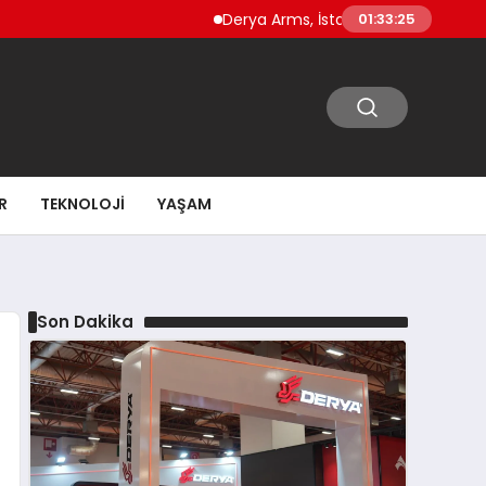
Derya Arms, İstanbul Prohunt 2026’da yeni ne
01:33:27
R
TEKNOLOJI
YAŞAM
Son Dakika