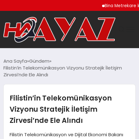
Bina Metrekare İnşaat M
GÜNDEM
Ana Sayfa
Gündem
Filistin’in Telekomünikasyon Vizyonu Stratejik İletişim
DÜNYA
Zirvesi’nde Ele Alındı
EĞITIM
Filistin’in Telekomünikasyon
EKONOMI
Vizyonu Stratejik İletişim
Zirvesi’nde Ele Alındı
MAGAZIN
Filistin Telekomünikasyon ve Dijital Ekonomi Bakanı
SAĞLIK