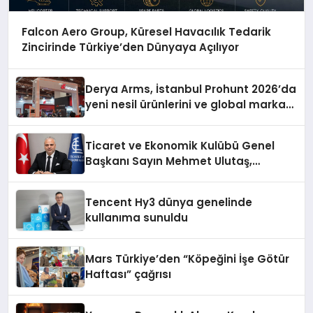
Falcon Aero Group, Küresel Havacılık Tedarik
Zincirinde Türkiye’den Dünyaya Açılıyor
Derya Arms, İstanbul Prohunt 2026’da
yeni nesil ürünlerini ve global marka
vizyonunu sergiledi
Ticaret ve Ekonomik Kulübü Genel
Başkanı Sayın Mehmet Ulutaş,
ekonomiye dair yaptığı açıklamada
şunları kaydetti:
Tencent Hy3 dünya genelinde
kullanıma sunuldu
Mars Türkiye’den “Köpeğini İşe Götür
Haftası” çağrısı