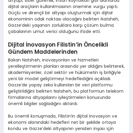
altyapı, siber güvenlik, insan kaynakları gibi alanlarda
dijital araçların kullanılmasının önemine vurgu yaptı.
Güçlü ve dirençli bir altyapı oluşturmak için dijital
ekonominin odak noktası olacağını belirten Natsheh,
Gazze’deki yaşanan zorluklara karşı çözüm bulma
çabalarının umut verici olduğunu ifade etti.
Dijital İnovasyon Filistin’in Öncelikli
Gündem Maddelerinden
Bakan Natsheh, inovasyonları ve hizmetleri
yerelleştirmenin planları arasında yer aldığını belirterek,
akademisyenler, özel sektör ve hükümetin iş birliğiyle
yeni bir model geliştirmeyi hedeflediğini açıkladı.
Gazze’de yapay zeka kullanılan bir veri platformu
geliştirildiğini belirten Natsheh, bu platformun telekom
firmalarına altyapılarını iyileştirmeleri konusunda
önemli bilgiler sağladığını aktardı.
Bu önemli konuşmada, Filistin’in dijital inovasyon ve
ekonomi alanındaki hedefleri net bir şekilde ortaya
kondu ve Gazze’deki altyapının yeniden inşası için