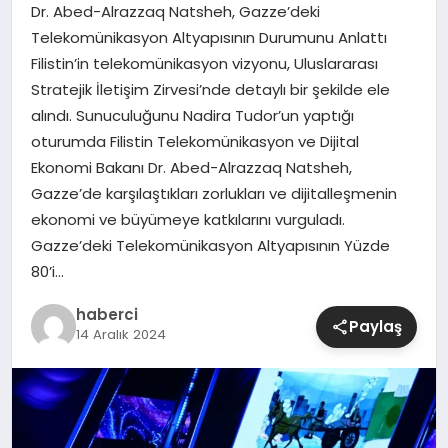
Dr. Abed-Alrazzaq Natsheh, Gazze’deki
Telekomünikasyon Altyapısının Durumunu Anlattı
SIYASET
Filistin’in telekomünikasyon vizyonu, Uluslararası
Stratejik İletişim Zirvesi’nde detaylı bir şekilde ele
SPOR
alındı. Sunuculuğunu Nadira Tudor’un yaptığı
oturumda Filistin Telekomünikasyon ve Dijital
TEKNOLOJI
Ekonomi Bakanı Dr. Abed-Alrazzaq Natsheh,
Gazze’de karşılaştıkları zorlukları ve dijitalleşmenin
YAŞAM
ekonomi ve büyümeye katkılarını vurguladı.
Gazze’deki Telekomünikasyon Altyapısının Yüzde
80’i…
haberci
Paylaş
14 Aralık 2024