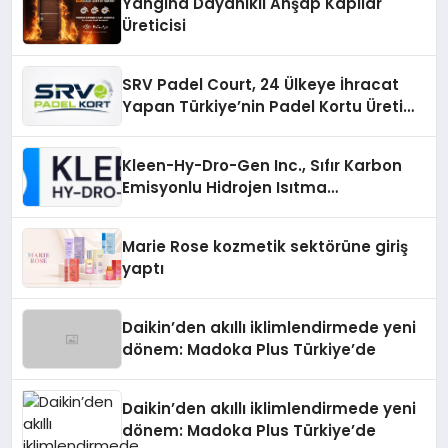
Yangına Dayanıklı Ahşap Kapılar
Üreticisi
SRV Padel Court, 24 Ülkeye İhracat
Yapan Türkiye’nin Padel Kortu Üretim
Gücü
Kleen-Hy-Dro-Gen Inc., Sıfır Karbon
Emisyonlu Hidrojen Isıtma
Teknolojisinde ISO ve TSSA
Düzenleyici Onaylarını Aldı
Marie Rose kozmetik sektörüne giriş
yaptı
Daikin’den akıllı iklimlendirmede yeni
dönem: Madoka Plus Türkiye’de
Daikin’den akıllı iklimlendirmede yeni
dönem: Madoka Plus Türkiye’de