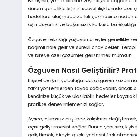
Bir kişinin, yeteneklerine veya kişisel değerine 
durum genellikle kişinin sosyal ilişkilerinde ge
hedeflere ulaşmada zorluk çekmesine neden olur
aşırı duyarlılık ve başarısızlık korkusu bu eksikliği
Özgüven eksikliği yaşayan bireyler genellikle ke
bağımlı hale gelir ve sürekli onay bekler. Tera
ve bireye özel çözümler geliştirmek mümkün.
Özgüven Nasıl Geliştirilir? Pra
Kişisel gelişim yolculuğunda, özgüven kazanman
farklı yöntemlerden fayda sağlayabilir, ancak bazı
kendinize küçük ve ulaşılabilir hedefler koyarak
pratikte deneyimlemenizi sağlar.
Ayrıca, olumsuz düşünce kalıplarını değiştirmek,
açısı geliştirmesini sağlar. Bunun yanı sıra, kişi
geliştirmek, bireyin güçlü yönlerini fark etmesi