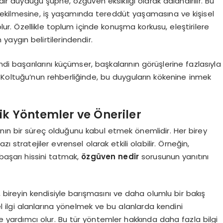
dair duyduğu şüphe, özgüven eksikliği olarak adlandırılır. Bu
ri çekilmesine, iş yaşamında tereddüt yaşamasına ve kişisel
. Özellikle toplum içinde konuşma korkusu, eleştirilere
n yaygın belirtilerindendir.
ndi başarılarını küçümser, başkalarının görüşlerine fazlasıyla
pi Koltuğu’nun rehberliğinde, bu duyguların kökenine inmek
tik Yöntemler ve Öneriler
ın bir süreç olduğunu kabul etmek önemlidir. Her birey
 stratejiler evrensel olarak etkili olabilir. Örneğin,
 başarı hissini tatmak,
özgüven nedir
sorusunun yanıtını
 bireyin kendisiyle barışmasını ve daha olumlu bir bakış
sel ilgi alanlarına yönelmek ve bu alanlarda kendini
ne yardımcı olur. Bu tür yöntemler hakkında daha fazla bilgi