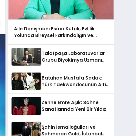
Aile Danışmanı Esma Kütük, Evlilik
Yolunda Bireysel Farkındalığın ve
Sınırların Gücünü Anlatıyor
Talatpaşa Laboratuvarlar
Grubu Biyokimya Uzmanı
Prof. Dr. Ahmet Var
Batuhan Mustafa Sadak:
Türk Taekwondosunun Altın
Yumruğu
Zenne Emre Aşık: Sahne
Sanatlarında Yeni Bir Yıldız
Şahin İsmailoğulları ve
Şahmeran Gold, İstanbul