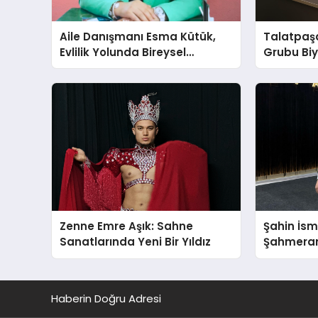
Aile Danışmanı Esma Kütük,
Talatpaş
Evlilik Yolunda Bireysel
Grubu Bi
Farkındalığın ve Sınırların
Dr. Ahme
Gücünü Anlatıyor
Zenne Emre Aşık: Sahne
Şahin İsm
Sanatlarında Yeni Bir Yıldız
Şahmeran 
Fuarı’nd
Vurdu
Haberin Doğru Adresi