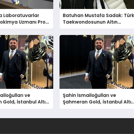
a Laboratuvarlar
Batuhan Mustafa Sadak: Tür
yokimya Uzmanı Prof.
Taekwondosunun Altın
t Var
Yumruğu
ailoğulları ve
Şahin İsmailoğulları ve
Gold, İstanbul Altın
Şahmeran Gold, İstanbul Altı
a Sektöre Damga
Fuarı’nda Sektöre Damga
Vurdu