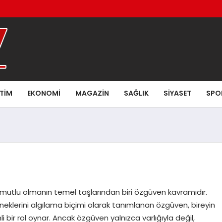
ITIM
EKONOMI
MAGAZIN
SAĞLIK
SIYASET
SPO
 mutlu olmanın temel taşlarından biri özgüven kavramıdır.
eneklerini algılama biçimi olarak tanımlanan özgüven, bireyin
r rol oynar. Ancak özgüven yalnızca varlığıyla değil,