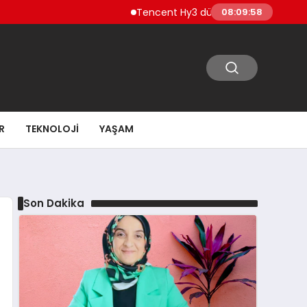
Tencent Hy3 dünya genelinde kullanıma s
08:09:59
R
TEKNOLOJI
YAŞAM
Son Dakika