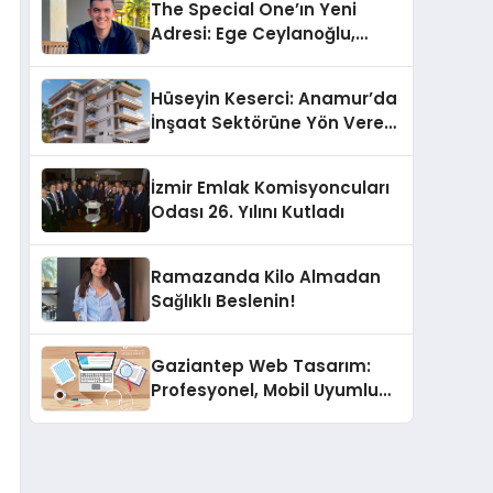
The Special One’ın Yeni
Adresi: Ege Ceylanoğlu,
Casa Fora Beach Resort
Hotel’i Daha İleri Taşımaya
Hüseyin Keserci: Anamur’da
Geldi!
İnşaat Sektörüne Yön Veren
İsim
İzmir Emlak Komisyoncuları
Odası 26. Yılını Kutladı
Ramazanda Kilo Almadan
Sağlıklı Beslenin!
Gaziantep Web Tasarım:
Profesyonel, Mobil Uyumlu
ve SEO Destekli Çözümler