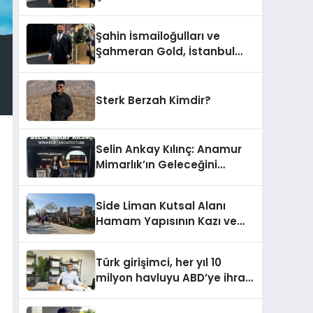
Altın Fuarı’nda Sektöre
Damga Vurdu
Şahin İsmailoğulları ve
Şahmeran Gold, İstanbul
Altın Fuarı’nda Sektöre
Damga Vurdu
Sterk Berzah Kimdir?
Selin Ankay Kılınç: Anamur
Mimarlık’ın Geleceğini
Şekillendiren Yöneticisi
Side Liman Kutsal Alanı
Hamam Yapısının Kazı ve
Onarımı Selectum
Hotels&Resorts’un da
Türk girişimci, her yıl 10
Katkılarıyla Tamamlandı
milyon havluyu ABD’ye ihraç
ediyor