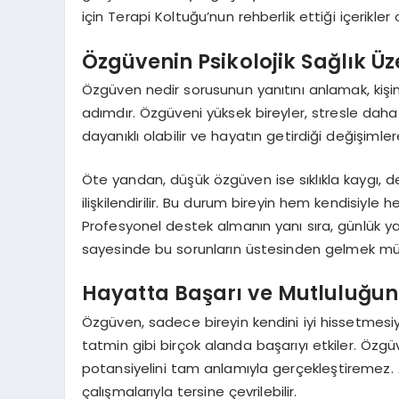
için Terapi Koltuğu’nun rehberlik ettiği içerikler 
Özgüvenin Psikolojik Sağlık Üze
Özgüven nedir sorusunun yanıtını anlamak, kişini
adımdır. Özgüveni yüksek bireyler, stresle daha e
dayanıklı olabilir ve hayatın getirdiği değişimler
Öte yandan, düşük özgüven ise sıklıkla kaygı, de
ilişkilendirilir. Bu durum bireyin hem kendisiyle h
Profesyonel destek almanın yanı sıra, günlük y
sayesinde bu sorunların üstesinden gelmek m
Hayatta Başarı ve Mutluluğun
Özgüven, sadece bireyin kendini iyi hissetmesiyle s
tatmin gibi birçok alanda başarıyı etkiler. Özgüve
potansiyelini tam anlamıyla gerçekleştiremez. 
çalışmalarıyla tersine çevrilebilir.