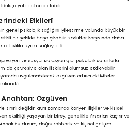
oldukça yol gösterici olabilir.
rindeki Etkileri
n genel psikolojik sağlığını iyileştirme yolunda büyük bir
tkili bir şekilde başa çıkabilir, zorluklar karşısında daha
e kolaylıkla uyum sağlayabilir.
presyon ve sosyal izolasyon gibi psikolojik sorunlarla
em de çevresiyle olan ilişkilerini olumsuz etkileyebilir.
aşamda uygulanabilecek özgüven artırıcı aktiviteler
ümkündür.
 Anahtarı: Özgüven
ınırlı değildir; aynı zamanda kariyer, ilişkiler ve kişisel
n eksikliği yaşayan bir birey, genellikle fırsatları kaçırır ve
Ancak bu durum, doğru rehberlik ve kişisel gelişim