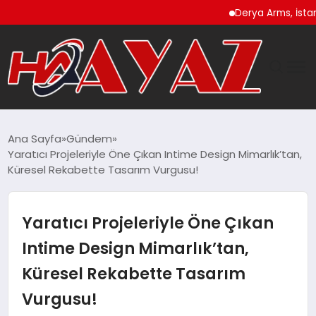
Derya Arms, İstanbul Pro
GÜNDEM
Ana Sayfa
Gündem
Yaratıcı Projeleriyle Öne Çıkan Intime Design Mimarlık’tan,
DÜNYA
Küresel Rekabette Tasarım Vurgusu!
EĞITIM
Yaratıcı Projeleriyle Öne Çıkan
EKONOMI
Intime Design Mimarlık’tan,
Küresel Rekabette Tasarım
MAGAZIN
Vurgusu!
SAĞLIK