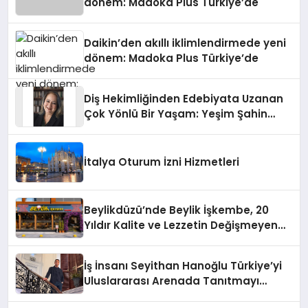
dönem: Madoka Plus Türkiye’de
Daikin’den akıllı iklimlendirmede yeni
dönem: Madoka Plus Türkiye’de
Diş Hekimliğinden Edebiyata Uzanan
Çok Yönlü Bir Yaşam: Yeşim Şahin
Yaman
İtalya Oturum İzni Hizmetleri
Beylikdüzü’nde Beylik İşkembe, 20
Yıldır Kalite ve Lezzetin Değişmeyen
Adresi
İş İnsanı Seyithan Hanoğlu Türkiye’yi
Uluslararası Arenada Tanıtmayı
Hedefliyor