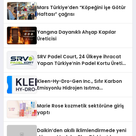
Mars Türkiye’den “Köpeğini İşe Götür
Haftası” çağrısı
Yangına Dayanıklı Ahşap Kapılar
Üreticisi
SRV Padel Court, 24 Ülkeye İhracat
Yapan Türkiye’nin Padel Kortu Üretim
Gücü
Kleen-Hy-Dro-Gen Inc., Sıfır Karbon
Emisyonlu Hidrojen Isıtma
Teknolojisinde ISO ve TSSA
Düzenleyici Onaylarını Aldı
Marie Rose kozmetik sektörüne giriş
yaptı
Daikin’den akıllı iklimlendirmede yeni