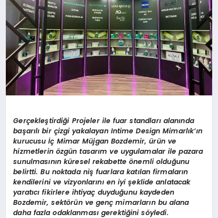
Ger
çekleştirdiği Projeler ile fuar standları alanında
başarılı bir çizgi yakalayan Intime Design Mimarlık’ın
kurucusu İç Mimar Müjgan Bozdemir, ürün ve
hizmetlerin
ö
zgün tasarım ve uygulamalar ile pazara
sunulmasının küresel rekabette
ö
nemli olduğunu
belirtti. Bu noktada niş fuarlara katılan firmaların
kendilerini ve vizyonlarını en iyi şeklide anlatacak
yaratıcı fikirlere ihtiyaç duyduğunu kaydeden
Bozdemir, sekt
ö
rün ve genç mimarların bu alana
daha fazla odaklanması gerektiğini s
ö
yledi.