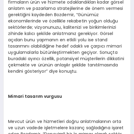
firmaların ürün ve hizmete odaklandıkları kadar görsel
anlatım ve pazarlama stratejilerine de önem vermesi
gerektiğini kaydeden Bozdemir, “Günümüz
ekonomilerinde ve özellikle rekabetin yoğun olduğu
sektörlerde; vizyonunuzu, kalitenizi ve birikimlerinizi
zihinde kalıcı şekilde anlatmanız gerekiyor. Görsel
açıdan bunu yapmanın en etkili yolu ise stand
tasarımını olabildiğine hedef odaklı ve çarpıcı mimari
uygulamalarla bütünleştirmekten geçiyor. Sonuçta
buradaki ayırıcı özellik, potansiyel müşterilerin dikkatini
çekmekte ve ürünün anlaşılır şekilde tanıtılmasında
kendini gösteriyor” diye konuştu.
Mimari tasarım vurgusu
Mevcut ürün ve hizmetleri doğru anlatmalarının orta
ve uzun vadede işletmelere kazanç sağladığına işaret
eden Bozdemir, “Deneyimli bir İç mimar olarak sektör