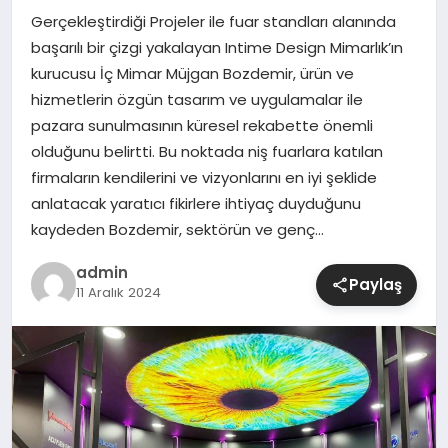
Gerçekleştirdiği Projeler ile fuar standları alanında
SIYASET
başarılı bir çizgi yakalayan Intime Design Mimarlık’ın
kurucusu İç Mimar Müjgan Bozdemir, ürün ve
SPOR
hizmetlerin özgün tasarım ve uygulamalar ile
pazara sunulmasının küresel rekabette önemli
TEKNOLOJI
olduğunu belirtti. Bu noktada niş fuarlara katılan
firmaların kendilerini ve vizyonlarını en iyi şeklide
YAŞAM
anlatacak yaratıcı fikirlere ihtiyaç duyduğunu
kaydeden Bozdemir, sektörün ve genç…
admin
Paylaş
11 Aralık 2024