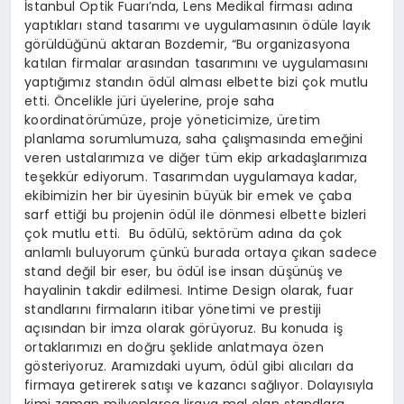
İstanbul Optik Fuarı’nda, Lens Medikal firması adına
yaptıkları stand tasarımı ve uygulamasının ödüle layık
görüldüğünü aktaran Bozdemir, “Bu organizasyona
katılan firmalar arasından tasarımını ve uygulamasını
yaptığımız standın ödül alması elbette bizi çok mutlu
etti. Öncelikle jüri üyelerine, proje saha
koordinatörümüze, proje yöneticimize, üretim
planlama sorumlumuza, saha çalışmasında emeğini
veren ustalarımıza ve diğer tüm ekip arkadaşlarımıza
teşekkür ediyorum. Tasarımdan uygulamaya kadar,
ekibimizin her bir üyesinin büyük bir emek ve çaba
sarf ettiği bu projenin ödül ile dönmesi elbette bizleri
çok mutlu etti. Bu ödülü, sektörüm adına da çok
anlamlı buluyorum çünkü burada ortaya çıkan sadece
stand değil bir eser, bu ödül ise insan düşünüş ve
hayalinin takdir edilmesi. Intime Design olarak, fuar
standlarını firmaların itibar yönetimi ve prestiji
açısından bir imza olarak görüyoruz. Bu konuda iş
ortaklarımızı en doğru şeklide anlatmaya özen
gösteriyoruz. Aramızdaki uyum, ödül gibi alıcıları da
firmaya getirerek satışı ve kazancı sağlıyor. Dolayısıyla
kimi zaman milyonlarca liraya mal olan standlara